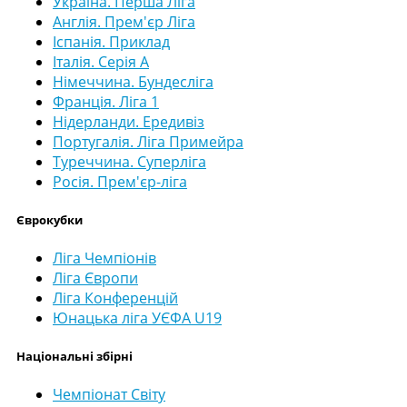
Україна. Перша Ліга
Англія. Прем'єр Ліга
Іспанія. Приклад
Італія. Серія А
Німеччина. Бундесліга
Франція. Ліга 1
Нідерланди. Ередивіз
Португалія. Ліга Примейра
Туреччина. Суперліга
Росія. Прем'єр-ліга
Єврокубки
Ліга Чемпіонів
Ліга Європи
Ліга Конференцій
Юнацька ліга УЄФА U19
Національні збірні
Чемпіонат Світу