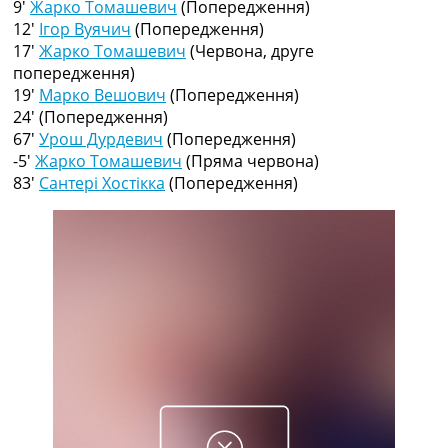
9′
Жарко Томашевич
(Попередження)
Рейтинг ФІФА
12′
Ігор Вуячич
(Попередження)
Телепрограма
17′
Жарко Томашевич
(Червона, друге
RU
попередження)
UA
19′
Марко Вешович
(Попередження)
24′
(Попередження)
Categories
67′
Урош Дурдевич
(Попередження)
-5′
Жарко Томашевич
(Пряма червона)
Головна
83′
Сантері Хостікка
(Попередження)
Новини футболу
Відео
Новини футболу України
Футбольні трансфери
Останні коментарі
Конкурс прогнозів
Логін
Рейтінги
Правила
Колективний прогноз
Турніри
Чемпіонат Світу