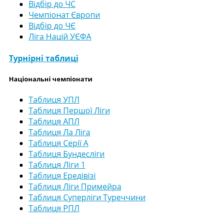
Відбір до ЧС
Чемпіонат Європи
Відбір до ЧЄ
Ліга Націй УЄФА
Турнірні таблиці
Національні чемпіонати
Таблиця УПЛ
Таблиця Першої Ліги
Таблиця АПЛ
Таблиця Ла Ліга
Таблиця Серії А
Таблиця Бундесліги
Таблиця Ліги 1
Таблиця Ередівізі
Таблиця Ліги Примейра
Таблиця Суперліги Туреччини
Таблиця РПЛ