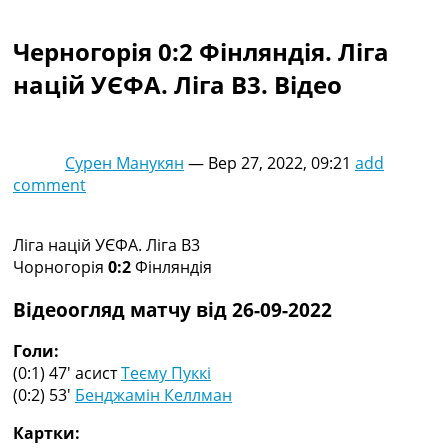
Колективний прогноз
Турніри
Черногорія 0:2 Фінляндія. Ліга
Чемпіонат Світу
націй УЄФА. Ліга B3. Відео
Україна. Прем’єр-Ліга
Україна. Перша Ліга
Ліга Чемпіонів
Англія. Прем’єр-Ліга
Сурен Манукян
—
Вер 27, 2022, 09:21
add
Іспанія. Ла Ліга
comment
Ще Турніри >>>
Таблиці
Чемпіонат Світу. Турнирні таблиці
Ліга націй УЄФА. Ліга B3
Таблиця УПЛ
Чорногорія
0:2
Фінляндія
Перша Ліга
Таблиця АПЛ
Відеоогляд матчу від 26-09-2022
Таблиця Ла Ліги
Таблиця Ліги Чемпіонів
Голи:
Всі таблиці >>>
(0:1) 47′
асист
Теєму Пуккі
Рейтинги
(0:2) 53′
Бенджамін Келлман
Рейтинг країн УЄФА
Картки:
Рейтинг клубів УЄФА