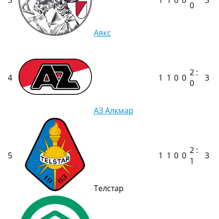
3
1
1
0
0
3
0
Україна. Прем’єр-Ліга
Україна. Перша Ліга
Ліга Чемпіонів
Аякс
Англія. Прем’єр-Ліга
Іспанія. Ла Ліга
Ще Турніри >>>
Таблиці
2 :
4
1
1
0
0
3
Чемпіонат Світу. Турнирні таблиці
0
Таблиця УПЛ
Перша Ліга
АЗ Алкмар
Таблиця АПЛ
Таблиця Ла Ліги
Таблиця Ліги Чемпіонів
Всі таблиці >>>
2 :
5
1
1
0
0
3
Рейтинги
1
Рейтинг країн УЄФА
Рейтинг клубів УЄФА
Телстар
Рейтинг ФІФА
Телепрограма