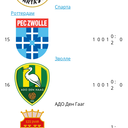
Спарта
Роттердам
0 :
15
1
0
0
1
0
2
Зволле
0 :
16
1
0
0
1
0
2
АДО Ден Гааг
1 :