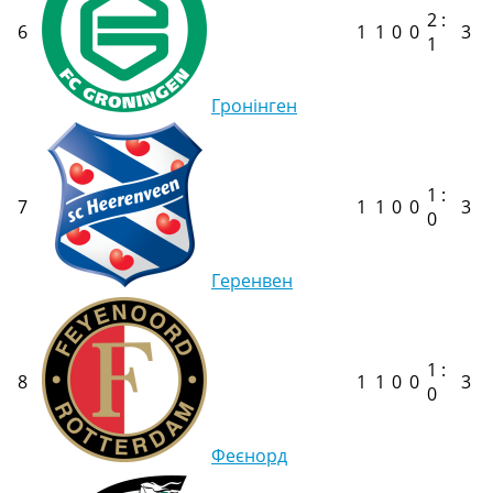
2 :
6
1
1
0
0
3
1
Гронінген
1 :
7
1
1
0
0
3
0
Геренвен
1 :
8
1
1
0
0
3
0
Феєнорд