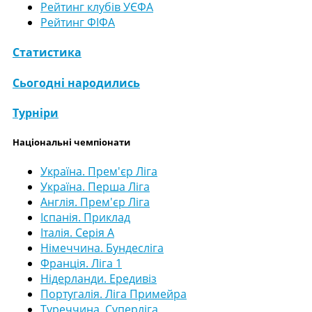
Рейтинг клубів УЄФА
Рейтинг ФІФА
Статистика
Сьогодні народились
Турніри
Національні чемпіонати
Україна. Прем'єр Ліга
Україна. Перша Ліга
Англія. Прем'єр Ліга
Іспанія. Приклад
Італія. Серія А
Німеччина. Бундесліга
Франція. Ліга 1
Нідерланди. Ередивіз
Португалія. Ліга Примейра
Туреччина. Суперліга