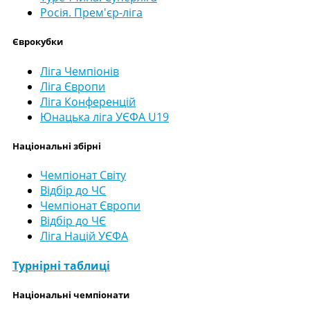
Росія. Прем'єр-ліга
Єврокубки
Ліга Чемпіонів
Ліга Європи
Ліга Конференцій
Юнацька ліга УЄФА U19
Національні збірні
Чемпіонат Світу
Відбір до ЧС
Чемпіонат Європи
Відбір до ЧЄ
Ліга Націй УЄФА
Турнірні таблиці
Національні чемпіонати