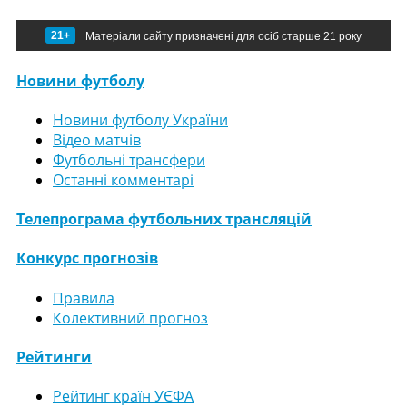
21+
Матеріали сайту призначені для осіб старше 21 року
Новини футболу
Новини футболу України
Відео матчів
Футбольні трансфери
Останні комментарі
Телепрограма футбольних трансляцій
Конкурс прогнозів
Правила
Колективний прогноз
Рейтинги
Рейтинг країн УЄФА