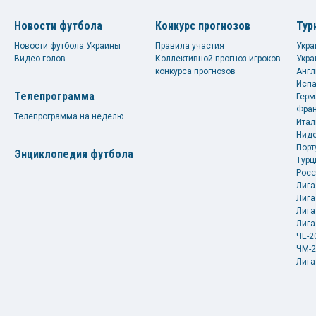
Новости футбола
Конкурс прогнозов
Тур
Новости футбола Украины
Правила участия
Укра
Видео голов
Коллективной прогноз игроков
Укра
конкурса прогнозов
Англ
Испа
Телепрограмма
Герм
Фран
Телепрограмма на неделю
Итал
Ниде
Порт
Энциклопедия футбола
Турц
Росс
Лига
Лига
Лига
Лига
ЧЕ-2
ЧМ-2
Лига