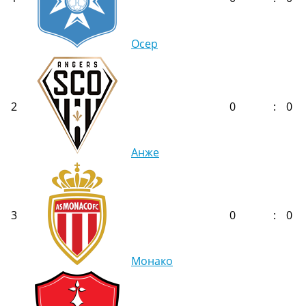
Украина. Премьер-Лига
Украина. Первая Лига
Лига Чемпионов
Осер
Англия. Премьер Лига
Испания. Ла Лига
Другие Турниры >>>
Таблицы
2
0
:
0
Таблицы групп Чемпионата Мира
Украина. Премьер-Лига
Украина. Первая Лига
Анже
Лига Чемпионов. Таблицы групп
Англия. Премьер-Лига
Испания. Ла Лига
Все таблицы >>>
3
0
:
0
Рейтинги
Рейтинг стран УЕФА
Рейтинг клубов УЕФА
Монако
Рейтинг ФИФА
ТВ программа