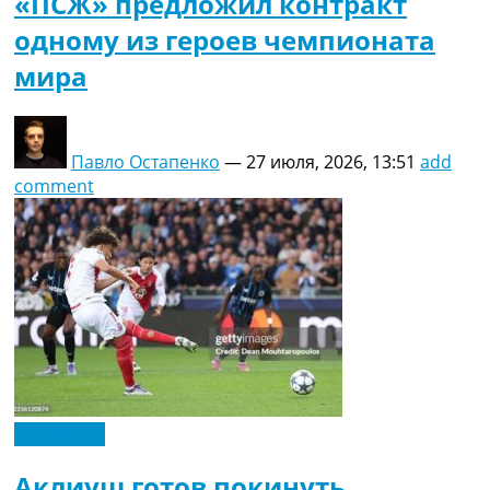
«ПСЖ» предложил контракт
одному из героев чемпионата
мира
Павло Остапенко
—
27 июля, 2026, 13:51
add
comment
Эксклюзив
Аклиуш готов покинуть