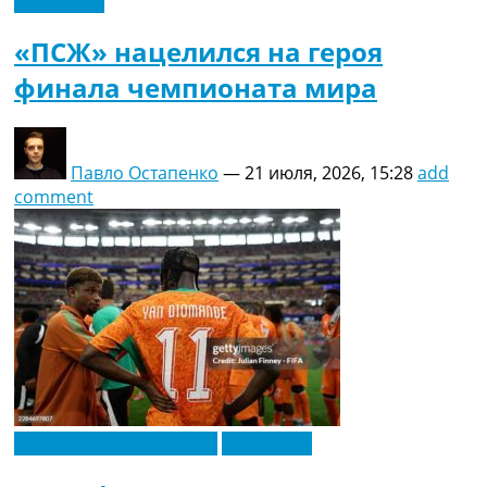
Эксклюзив
«ПСЖ» нацелился на героя
финала чемпионата мира
Павло Остапенко
—
21 июля, 2026, 15:28
add
comment
Футбольные трансферы
Эксклюзив