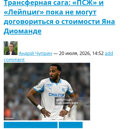
Трансферная сага: «ПСЖ» и
«Лейпциг» пока не могут
договориться о стоимости Яна
Диоманде
Андрій Чуприн
—
20 июля, 2026, 14:52
add
comment
Футбольные трансферы
Эксклюзив