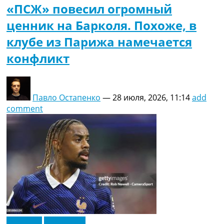
«ПСЖ» повесил огромный
ценник на Барколя. Похоже, в
клубе из Парижа намечается
конфликт
Павло Остапенко
—
28 июля, 2026, 11:14
add
comment
Франция
Эксклюзив