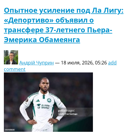
Опытное усиление под Ла Лигу:
«Депортиво» объявил о
трансфере 37-летнего Пьера-
Эмерика Обамеянга
Андрій Чуприн
—
18 июля, 2026, 05:26
add
comment