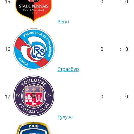
15
0
:
0
Ренн
16
0
:
0
Страсбур
17
0
:
0
Тулуза