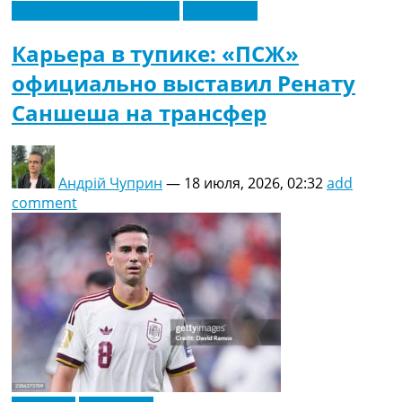
Футбольные трансферы
Эксклюзив
Карьера в тупике: «ПСЖ»
официально выставил Ренату
Саншеша на трансфер
Андрій Чуприн
—
18 июля, 2026, 02:32
add
comment