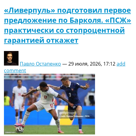
«Ливерпуль» подготовил первое
предложение по Барколя. «ПСЖ»
практически со стопроцентной
гарантией откажет
Павло Остапенко
—
29 июля, 2026, 17:12
add
comment