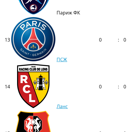
Париж ФК
13
0
:
0
ПСЖ
14
0
:
0
Ланс