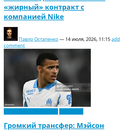
«жирный» контракт с
компанией Nike
Павло Остапенко
—
14 июля, 2026, 11:15
add
comment
Футбольные трансферы
Эксклюзив
Громкий трансфер: Мэйсон