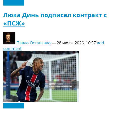
Эксклюзив
Люка Динь подписал контракт с
«ПСЖ»
Павло Остапенко
—
28 июля, 2026, 16:57
add
comment
Эксклюзив