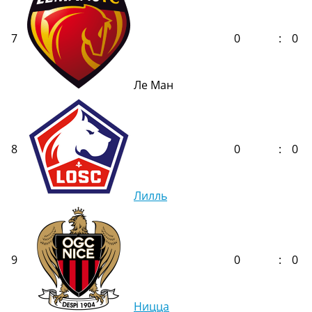
7
0
:
0
Ле Ман
8
0
:
0
Лилль
9
0
:
0
Ницца