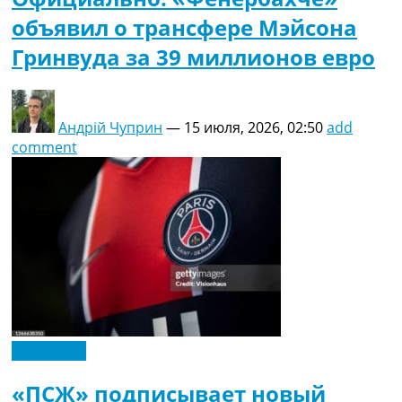
объявил о трансфере Мэйсона
Гринвуда за 39 миллионов евро
Андрій Чуприн
—
15 июля, 2026, 02:50
add
comment
Эксклюзив
«ПСЖ» подписывает новый