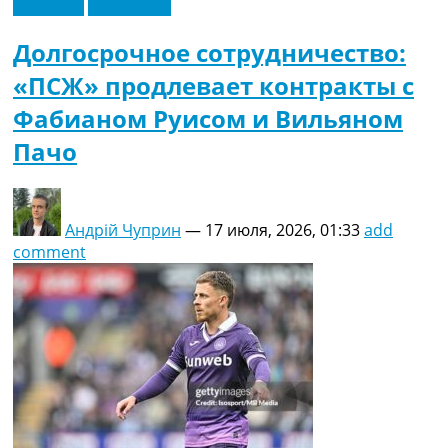
Франция
Эксклюзив
Долгосрочное сотрудничество:
«ПСЖ» продлевает контракты с
Фабианом Руисом и Вильяном
Пачо
Андрій Чуприн
—
17 июля, 2026, 01:33
add
comment