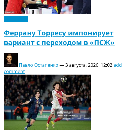
Эксклюзив
Феррану Торресу импонирует
вариант с переходом в «ПСЖ»
Павло Остапенко
—
3 августа, 2026, 12:02
add
comment