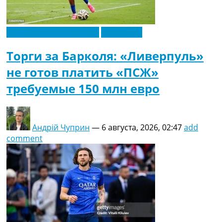
Футбольные трансферы
Эксклюзив
Торги за Барколя: «Ливерпуль»
не готов платить «ПСЖ»
требуемые 150 млн евро
Андрій Чуприн
—
6 августа, 2026, 02:47
add
comment