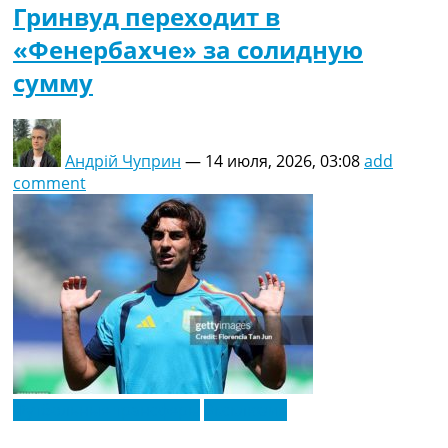
Гринвуд переходит в
«Фенербахче» за солидную
сумму
Андрій Чуприн
—
14 июля, 2026, 03:08
add
comment
Футбольные трансферы
Эксклюзив