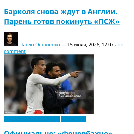
Барколя снова ждут в Англии.
Парень готов покинуть «ПСЖ»
Павло Остапенко
—
15 июля, 2026, 12:07
add
comment
Футбольные трансферы
Эксклюзив
Официально: «Фенербахче»