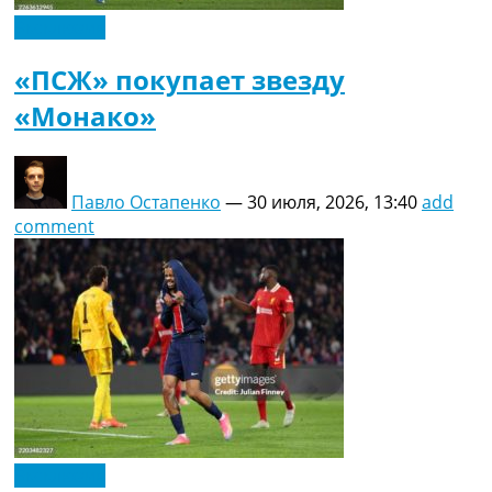
Эксклюзив
«ПСЖ» покупает звезду
«Монако»
Павло Остапенко
—
30 июля, 2026, 13:40
add
comment
Эксклюзив