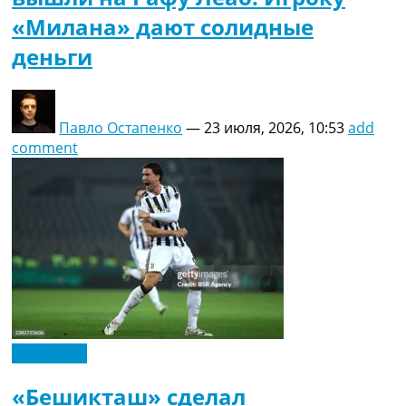
«Милана» дают солидные
деньги
Павло Остапенко
—
23 июля, 2026, 10:53
add
comment
Эксклюзив
«Бешикташ» сделал