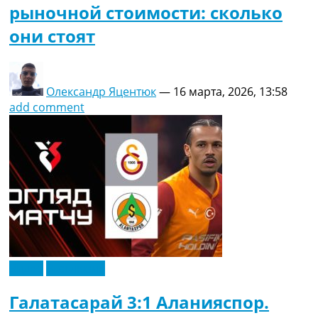
рыночной стоимости: сколько
они стоят
Олександр Яцентюк
—
16 марта, 2026, 13:58
add comment
Видео
Эксклюзив
Галатасарай 3:1 Аланияспор.