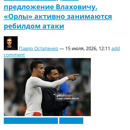
предложение Влаховичу.
«Орлы» активно занимаются
ребилдом атаки
Павло Остапенко
—
15 июля, 2026, 12:11
add
comment
Футбольные трансферы
Эксклюзив