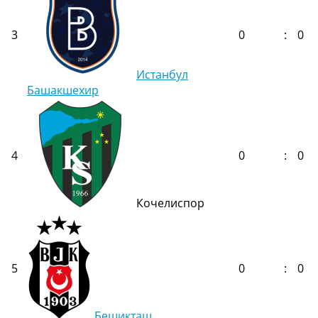
3
0
:
0
Истанбул
Башакшехир
4
0
:
0
Кочелиспор
5
0
:
0
Бешикташ