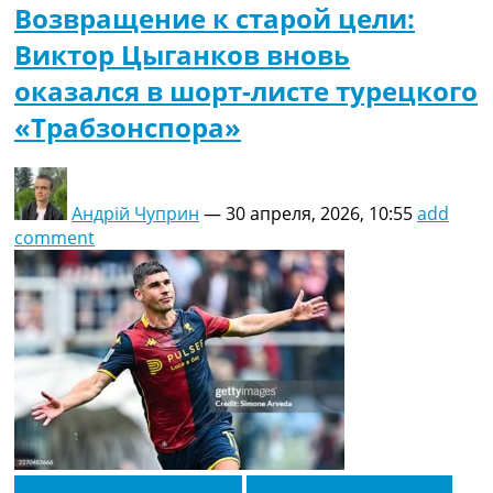
Возвращение к старой цели:
Виктор Цыганков вновь
оказался в шорт-листе турецкого
«Трабзонспора»
Андрій Чуприн
—
30 апреля, 2026, 10:55
add
comment
Новости футбола Украины
Футбольные трансферы