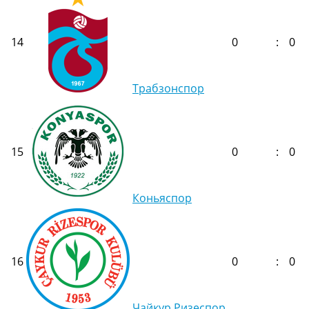
14
0
:
0
Трабзонспор
15
0
:
0
Коньяспор
16
0
:
0
Чайкур Ризеспор