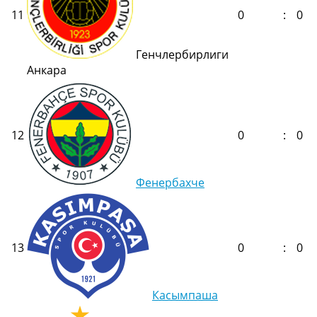
11
0
:
0
Генчлербирлиги
Анкара
12
0
:
0
Фенербахче
13
0
:
0
Касымпаша