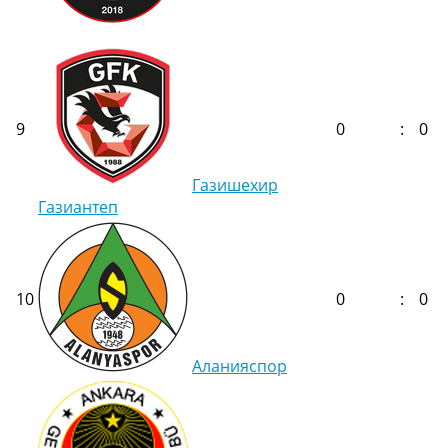
9
0
:
0
Газишехир
Газиантеп
10
0
:
0
Аланияспор