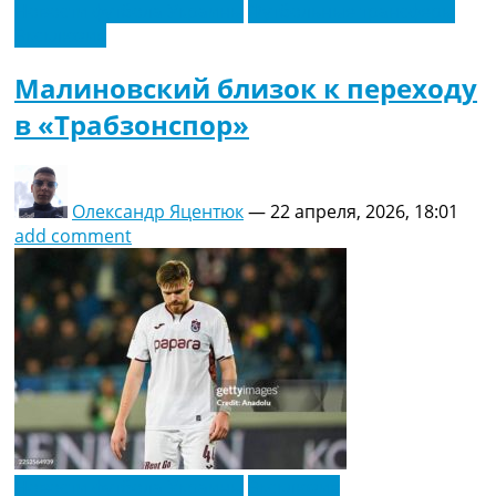
Новости футбола Украины
Футбольные трансферы
Эксклюзив
Малиновский близок к переходу
в «Трабзонспор»
Олександр Яцентюк
—
22 апреля, 2026, 18:01
add comment
Новости футбола Украины
Эксклюзив