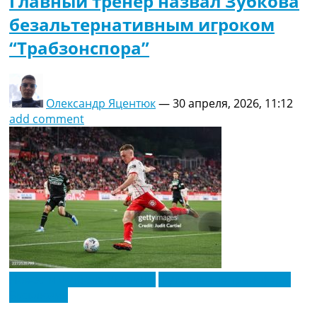
Главный тренер назвал Зубкова
безальтернативным игроком
“Трабзонспора”
Олександр Яцентюк
—
30 апреля, 2026, 11:12
add comment
Новости футбола Украины
Футбольные трансферы
Эксклюзив