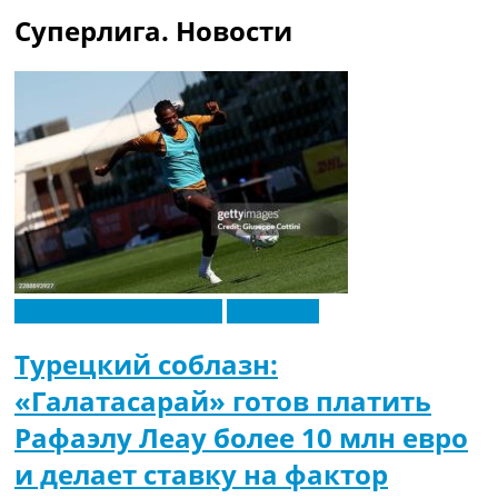
Суперлига. Новости
Футбольные трансферы
Эксклюзив
Турецкий соблазн:
«Галатасарай» готов платить
Рафаэлу Леау более 10 млн евро
и делает ставку на фактор