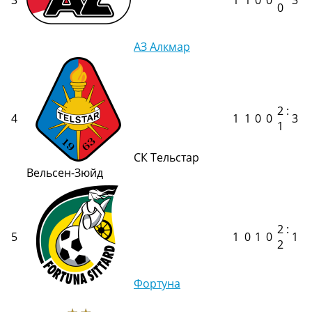
3
1
1
0
0
3
0
Украина. Премьер-Лига
Украина. Первая Лига
Лига Чемпионов
АЗ Алкмар
Англия. Премьер Лига
Испания. Ла Лига
Другие Турниры >>>
Таблицы
2 :
Таблицы групп Чемпионата Мира
4
1
1
0
0
3
1
Украина. Премьер-Лига
Украина. Первая Лига
СК Тельстар
Лига Чемпионов. Таблицы групп
Вельсен-Зюйд
Англия. Премьер-Лига
Испания. Ла Лига
Все таблицы >>>
Рейтинги
2 :
5
1
0
1
0
1
Рейтинг стран УЕФА
2
Рейтинг клубов УЕФА
Рейтинг ФИФА
Фортуна
ТВ программа