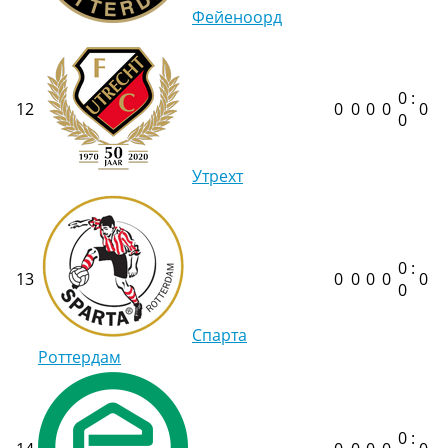
Фейеноорд
0 :
12
0
0
0
0
0
0
Утрехт
0 :
13
0
0
0
0
0
0
Спарта
Роттердам
0 :