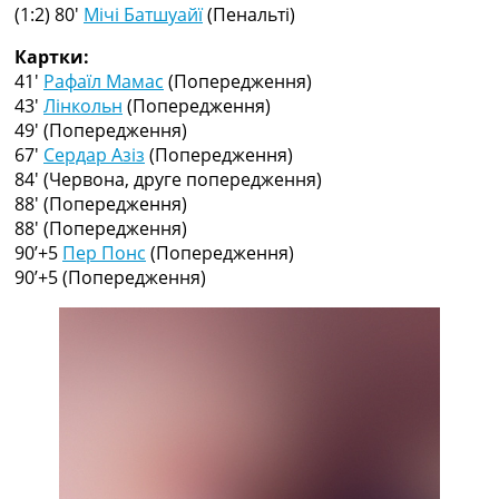
Рейтинг ФІФА
(1:2) 80′
Мічі Батшуайї
(Пенальті)
Телепрограма
Картки:
RU
41′
Рафаїл Мамас
(Попередження)
UA
43′
Лінкольн
(Попередження)
49′
(Попередження)
Categories
67′
Сердар Азіз
(Попередження)
84′
(Червона, друге попередження)
Головна
88′
(Попередження)
Новини футболу
88′
(Попередження)
Відео
90’+5
Пер Понс
(Попередження)
Новини футболу України
90’+5
(Попередження)
Футбольні трансфери
Останні коментарі
Конкурс прогнозів
Логін
Рейтінги
Правила
Колективний прогноз
Турніри
Чемпіонат Світу