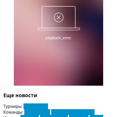
Україна. Прем’єр-Ліга
Україна. Перша Ліга
Ліга Чемпіонів
Англія. Прем’єр-Ліга
Іспанія. Ла Ліга
Ще Турніри >>>
Таблиці
Чемпіонат Світу. Турнирні таблиці
Таблиця УПЛ
Перша Ліга
Таблиця АПЛ
Таблиця Ла Ліги
Таблиця Ліги Чемпіонів
Всі таблиці >>>
Рейтинги
Рейтинг країн УЄФА
Еще новости
Рейтинг клубів УЄФА
Рейтинг ФІФА
Турниры:
Ліга Європи
Телепрограма
Команды:
АЕК Ларнака
Фенербахче Стамбул