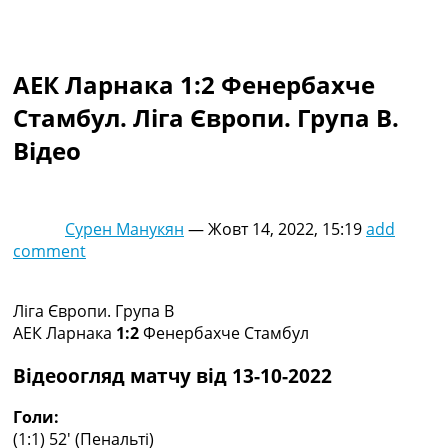
Колективний прогноз
Турніри
Чемпіонат Світу
АЕК Ларнака 1:2 Фенербахче
Україна. Прем’єр-Ліга
Україна. Перша Ліга
Стамбул. Ліга Європи. Група B.
Ліга Чемпіонів
Відео
Англія. Прем’єр-Ліга
Іспанія. Ла Ліга
Ще Турніри >>>
Таблиці
Сурен Манукян
—
Жовт 14, 2022, 15:19
add
Чемпіонат Світу. Турнирні таблиці
comment
Таблиця УПЛ
Перша Ліга
Таблиця АПЛ
Ліга Європи. Група B
Таблиця Ла Ліги
АЕК Ларнака
1:2
Фенербахче Стамбул
Таблиця Ліги Чемпіонів
Всі таблиці >>>
Відеоогляд матчу від 13-10-2022
Рейтинги
Рейтинг країн УЄФА
Голи:
Рейтинг клубів УЄФА
(1:1) 52′
(Пенальті)