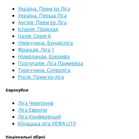
Україна. Прем'єр Ліга
Україна. Перша Ліга
Англія. Прем'єр Ліга
Іспанія. Приклад
Італія. Серія А
Німеччина. Бундесліга
Франція. Ліга 1
Нідерланди. Ередивіз
Португалія. Ліга Примейра
Туреччина. Суперліга
Росія. Прем'єр-ліга
Єврокубки
Ліга Чемпіонів
Ліга Європи
Ліга Конференцій
Юнацька ліга УЄФА U19
Національні збірні