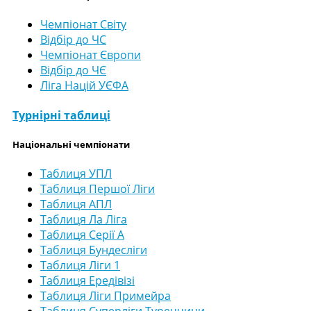
Чемпіонат Світу
Відбір до ЧС
Чемпіонат Європи
Відбір до ЧЄ
Ліга Націй УЄФА
Турнірні таблиці
Національні чемпіонати
Таблиця УПЛ
Таблиця Першої Ліги
Таблиця АПЛ
Таблиця Ла Ліга
Таблиця Серії А
Таблиця Бундесліги
Таблиця Ліги 1
Таблиця Ередівізі
Таблиця Ліги Примейра