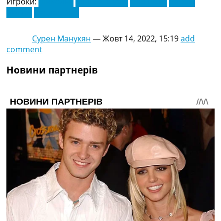
Игроки:
Лінкольн
Мічі Батшуайї
Пер Понс
Рафаїл
Мамас
Сердар Азіз
Сурен Манукян
—
Жовт 14, 2022, 15:19
add
comment
Новини партнерів