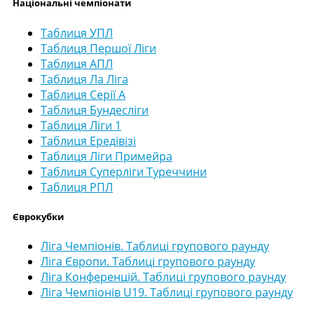
Національні чемпіонати
Таблиця УПЛ
Таблиця Першої Ліги
Таблиця АПЛ
Таблиця Ла Ліга
Таблиця Серії А
Таблиця Бундесліги
Таблиця Ліги 1
Таблиця Ередівізі
Таблиця Ліги Примейра
Таблиця Суперліги Туреччини
Таблиця РПЛ
Єврокубки
Ліга Чемпіонів. Таблиці групового раунду
Ліга Європи. Таблиці групового раунду
Ліга Конференцій. Таблиці групового раунду
Ліга Чемпіонів U19. Таблиці групового раунду