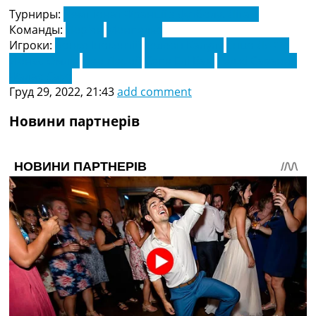
Турниры:
Чемпіонат Франції з футболу. Ліга 1
Команды:
Лор'ян
Монпельє
Игроки:
Бонке Інокентій
Гедеон Калулу
Енцо Ле Фе
Йонас Омлін
Лео Лерой
Сепе Елі Вахі
Теджі Савання
Фалає Сако
Груд 29, 2022, 21:43
add comment
Новини партнерів