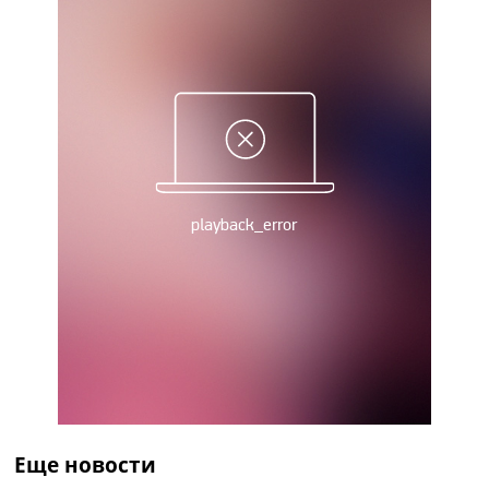
Україна. Прем’єр-Ліга
Україна. Перша Ліга
Ліга Чемпіонів
Англія. Прем’єр-Ліга
Іспанія. Ла Ліга
Ще Турніри >>>
Таблиці
Чемпіонат Світу. Турнирні таблиці
Таблиця УПЛ
Перша Ліга
Таблиця АПЛ
Таблиця Ла Ліги
Таблиця Ліги Чемпіонів
Всі таблиці >>>
Рейтинги
Рейтинг країн УЄФА
Рейтинг клубів УЄФА
Рейтинг ФІФА
Телепрограма
Еще новости