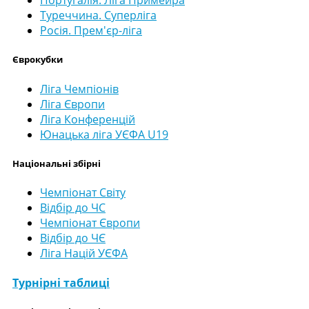
Португалія. Ліга Примейра
Туреччина. Суперліга
Росія. Прем'єр-ліга
Єврокубки
Ліга Чемпіонів
Ліга Європи
Ліга Конференцій
Юнацька ліга УЄФА U19
Національні збірні
Чемпіонат Світу
Відбір до ЧС
Чемпіонат Європи
Відбір до ЧЄ
Ліга Націй УЄФА
Турнірні таблиці