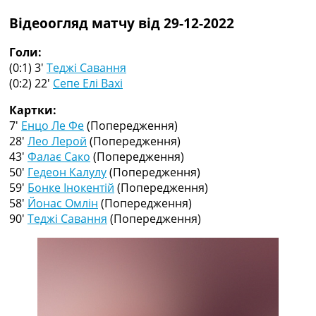
Рейтинг ФІФА
Відеоогляд матчу від 29-12-2022
Телепрограма
RU
Голи:
UA
(0:1) 3′
Теджі Савання
(0:2) 22′
Сепе Елі Вахі
Categories
Картки:
Головна
7′
Енцо Ле Фе
(Попередження)
Новини футболу
28′
Лео Лерой
(Попередження)
Відео
43′
Фалає Сако
(Попередження)
Новини футболу України
50′
Гедеон Калулу
(Попередження)
Футбольні трансфери
59′
Бонке Інокентій
(Попередження)
Останні коментарі
58′
Йонас Омлін
(Попередження)
Конкурс прогнозів
90′
Теджі Савання
(Попередження)
Логін
Рейтінги
Правила
Колективний прогноз
Турніри
Чемпіонат Світу