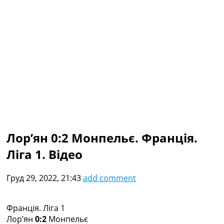
Колективний прогноз
Турніри
Чемпіонат Світу
Україна. Прем’єр-Ліга
Україна. Перша Ліга
Ліга Чемпіонів
Англія. Прем’єр-Ліга
Іспанія. Ла Ліга
Ще Турніри >>>
Таблиці
Чемпіонат Світу. Турнирні таблиці
Таблиця УПЛ
Лор’ян 0:2 Монпельє. Франція.
Перша Ліга
Ліга 1. Відео
Таблиця АПЛ
Таблиця Ла Ліги
Таблиця Ліги Чемпіонів
Груд 29, 2022, 21:43
add comment
Всі таблиці >>>
Рейтинги
Рейтинг країн УЄФА
Франція. Ліга 1
Рейтинг клубів УЄФА
Лор’ян
0:2
Монпельє