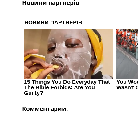
Новини партнерів
Україна. Перша Ліга
Ліга Чемпіонів
Англія. Прем’єр-Ліга
Іспанія. Ла Ліга
Ще Турніри >>>
Таблиці
Чемпіонат Світу. Турнирні таблиці
Таблиця УПЛ
Перша Ліга
Таблиця АПЛ
Таблиця Ла Ліги
Таблиця Ліги Чемпіонів
Всі таблиці >>>
Рейтинги
Рейтинг країн УЄФА
Рейтинг клубів УЄФА
Комментарии:
Рейтинг ФІФА
Телепрограма