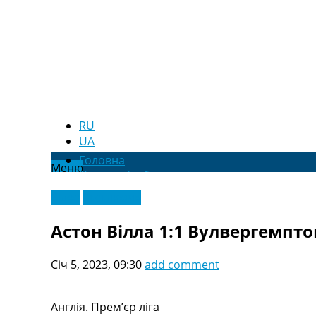
RU
UA
Головна
Меню
Новини футболу
Відео
Відео
Ексклюзив
Новини футболу України
Футбольні трансфери
Астон Вілла 1:1 Вулвергемптон
Останні коментарі
Конкурс прогнозів
Січ 5, 2023, 09:30
add comment
Логін
Рейтінги
Правила
Англія. Прем’єр ліга
Колективний прогноз