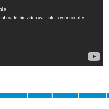
оао Моутінью
Макс Кілман
Тайрон Мінґс
Філіп Коутіньо