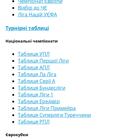
Чемпіонат Європи
Відбір до ЧЄ
Ліга Націй УЄФА
Турнірні таблиці
Національні чемпіонати
Таблиця УПЛ
Таблиця Першої Ліги
Таблиця АПЛ
Таблиця Ла Ліга
Таблиця Серії А
Таблиця Бундесліги
Таблиця Ліги 1
Таблиця Ередівізі
Таблиця Ліги Примейра
Таблиця Суперліги Туреччини
Таблиця РПЛ
Єврокубки