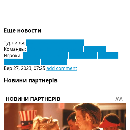
Еще новости
Турниры:
Чемпіонат Європи. Відбір
Команды:
Збірна Північної Ірландії
Фінляндія
Игроки:
Бенджамін Келлман
Діон Чарльз
Пірі Суїрі
Річард Дженсен
Теєму Пуккі
Бер 27, 2023, 07:25
add comment
Новини партнерів