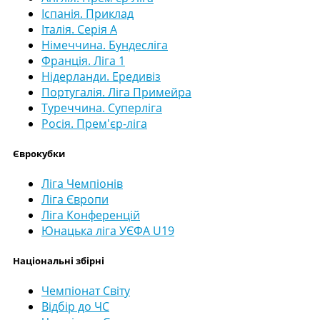
Іспанія. Приклад
Італія. Серія А
Німеччина. Бундесліга
Франція. Ліга 1
Нідерланди. Ередивіз
Португалія. Ліга Примейра
Туреччина. Суперліга
Росія. Прем'єр-ліга
Єврокубки
Ліга Чемпіонів
Ліга Європи
Ліга Конференцій
Юнацька ліга УЄФА U19
Національні збірні
Чемпіонат Світу
Відбір до ЧС