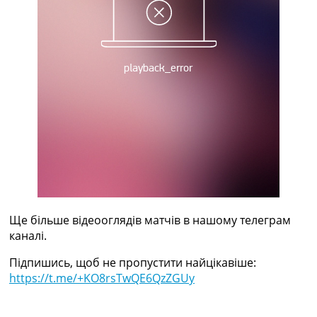
Україна. Прем’єр-Ліга
Україна. Перша Ліга
Ліга Чемпіонів
Англія. Прем’єр-Ліга
Іспанія. Ла Ліга
Ще Турніри >>>
Таблиці
Чемпіонат Світу. Турнирні таблиці
Таблиця УПЛ
Перша Ліга
Таблиця АПЛ
Таблиця Ла Ліги
Таблиця Ліги Чемпіонів
Всі таблиці >>>
Ще більше відеооглядів матчів в нашому телеграм
Рейтинги
каналі.
Рейтинг країн УЄФА
Рейтинг клубів УЄФА
Підпишись, щоб не пропустити найцікавіше:
Рейтинг ФІФА
https://t.me/+KO8rsTwQE6QzZGUy
Телепрограма