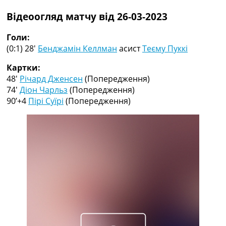
Рейтинг ФІФА
Відеоогляд матчу від 26-03-2023
Телепрограма
RU
Голи:
UA
(0:1) 28′
Бенджамін Келлман
асист
Теєму Пуккі
Categories
Картки:
48′
Річард Дженсен
(Попередження)
Головна
74′
Діон Чарльз
(Попередження)
Новини футболу
90’+4
Пірі Суїрі
(Попередження)
Відео
Новини футболу України
Футбольні трансфери
Останні коментарі
Конкурс прогнозів
Логін
Рейтінги
Правила
Колективний прогноз
Турніри
Чемпіонат Світу