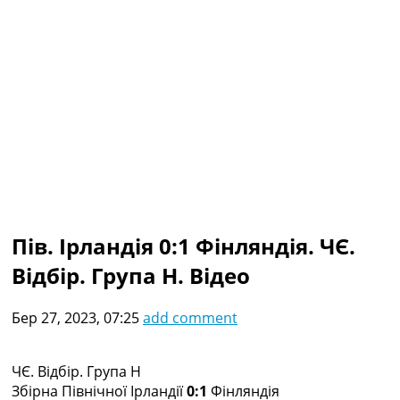
Колективний прогноз
Турніри
Чемпіонат Світу
Україна. Прем’єр-Ліга
Україна. Перша Ліга
Ліга Чемпіонів
Англія. Прем’єр-Ліга
Іспанія. Ла Ліга
Ще Турніри >>>
Таблиці
Чемпіонат Світу. Турнирні таблиці
Таблиця УПЛ
Пів. Ірландія 0:1 Фінляндія. ЧЄ.
Перша Ліга
Відбір. Група H. Відео
Таблиця АПЛ
Таблиця Ла Ліги
Таблиця Ліги Чемпіонів
Бер 27, 2023, 07:25
add comment
Всі таблиці >>>
Рейтинги
Рейтинг країн УЄФА
ЧЄ. Відбір. Група H
Рейтинг клубів УЄФА
Збірна Північної Ірландії
0:1
Фінляндія