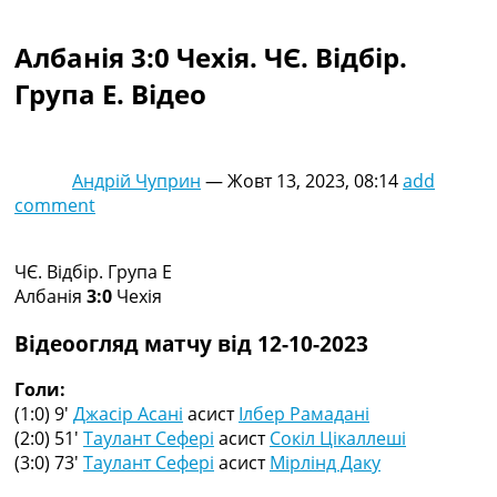
Колективний прогноз
Турніри
Албанія 3:0 Чехія. ЧЄ. Відбір.
Чемпіонат Світу
Група E. Відео
Україна. Прем’єр-Ліга
Україна. Перша Ліга
Ліга Чемпіонів
Англія. Прем’єр-Ліга
Андрій Чуприн
—
Жовт 13, 2023, 08:14
add
Іспанія. Ла Ліга
comment
Ще Турніри >>>
Таблиці
Чемпіонат Світу. Турнирні таблиці
ЧЄ. Відбір. Група E
Таблиця УПЛ
Албанія
3:0
Чехія
Перша Ліга
Таблиця АПЛ
Відеоогляд матчу від 12-10-2023
Таблиця Ла Ліги
Таблиця Ліги Чемпіонів
Голи:
Всі таблиці >>>
(1:0) 9′
Джасір Асані
асист
Ілбер Рамадані
Рейтинги
(2:0) 51′
Таулант Сефері
асист
Сокіл Цікаллеші
Рейтинг країн УЄФА
(3:0) 73′
Таулант Сефері
асист
Мірлінд Даку
Рейтинг клубів УЄФА