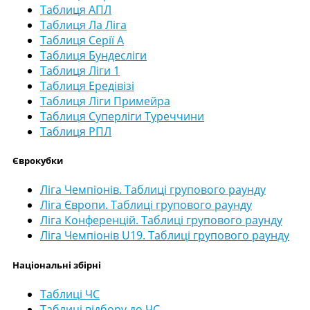
Таблиця АПЛ
Таблиця Ла Ліга
Таблиця Серії А
Таблиця Бундесліги
Таблиця Ліги 1
Таблиця Ередівізі
Таблиця Ліги Примейра
Таблиця Суперліги Туреччини
Таблиця РПЛ
Єврокубки
Ліга Чемпіонів. Таблиці групового раунду
Ліга Європи. Таблиці групового раунду
Ліга Конференцій. Таблиці групового раунду
Ліга Чемпіонів U19. Таблиці групового раунду
Національні збірні
Таблиці ЧС
Таблиці відбору до ЧС