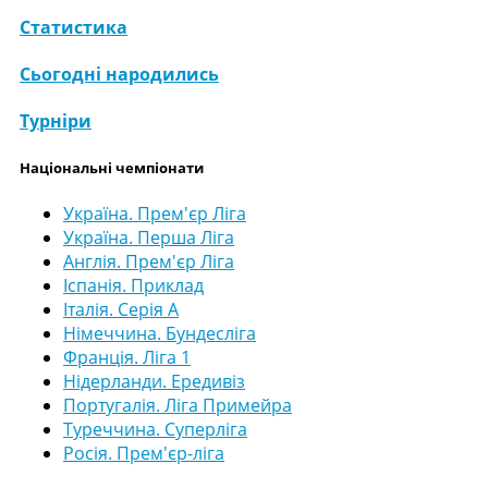
Статистика
Сьогодні народились
Турніри
Національні чемпіонати
Україна. Прем'єр Ліга
Україна. Перша Ліга
Англія. Прем'єр Ліга
Іспанія. Приклад
Італія. Серія А
Німеччина. Бундесліга
Франція. Ліга 1
Нідерланди. Ередивіз
Португалія. Ліга Примейра
Туреччина. Суперліга
Росія. Прем'єр-ліга