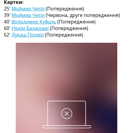
Картки:
Рейтинг ФІФА
25′
Моймир Читіл
(Попередження)
Телепрограма
39′
Моймир Читіл
(Червона, друге попередження)
RU
40′
Володимир Куфаль
(Попередження)
UA
60′
Недім Баджрамі
(Попередження)
62′
Лукаш Провід
(Попередження)
Categories
Головна
Новини футболу
Відео
Новини футболу України
Футбольні трансфери
Останні коментарі
Конкурс прогнозів
Логін
Рейтінги
Правила
Колективний прогноз
Турніри
Чемпіонат Світу