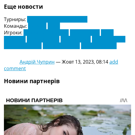
Еще новости
Турниры:
Чемпіонат Європи. Відбір
Команды:
Албанія
Чехія
Игроки:
Володимир Куфаль
Джасір Асані
Ілбер
Рамадані
Лукаш Провід
Мірлінд Даку
Моймир Читіл
Недім Баджрамі
Сокіл Цікаллеші
Таулант Сефері
Андрій Чуприн
—
Жовт 13, 2023, 08:14
add
comment
Новини партнерів