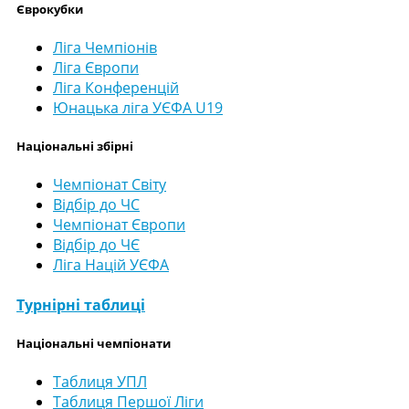
Єврокубки
Ліга Чемпіонів
Ліга Європи
Ліга Конференцій
Юнацька ліга УЄФА U19
Національні збірні
Чемпіонат Світу
Відбір до ЧС
Чемпіонат Європи
Відбір до ЧЄ
Ліга Націй УЄФА
Турнірні таблиці
Національні чемпіонати
Таблиця УПЛ
Таблиця Першої Ліги