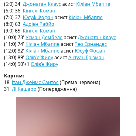
Рейтинг ФІФА
(5:0) 34′
Джонатан Клаус
асист
Кіліан Мбаппе
Телепрограма
(6:0) 36′
Кінгслі Коман
(7:0) 37′
Юсуф Фофан
асист
Кіліан Мбаппе
RU
(8:0) 63′
Адрієн Рабйо
UA
(9:0) 65′
Кінгслі Коман
(10:0) 73′
Усман Дембеле
асист
Джонатан Клаус
Categories
(11:0) 74′
Кіліан Мбаппе
асист
Тео Ернандес
(12:0) 82′
Кіліан Мбаппе
асист
Юсуф Фофан
Головна
(13:0) 89′
Олів’є Жиру
асист
Антуан Грізман
Новини футболу
(14:0) 90’+1
Олів’є Жиру
Відео
Новини футболу України
Картки:
Футбольні трансфери
18′
Ітан Джеймс Сантос
(Пряма червона)
Останні коментарі
31′
Лі Кашаро
(Попередження)
Конкурс прогнозів
Логін
Рейтінги
Правила
Колективний прогноз
Турніри
Чемпіонат Світу