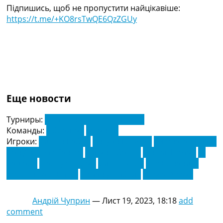
Підпишись, щоб не пропустити найцікавіше:
https://t.me/+KO8rsTwQE6QzZGUy
Еще новости
Турниры:
Чемпіонат Європи. Відбір
Команды:
Гібралтар
Франція
Игроки:
Адрієн Рабйо
Антуан Грізман
Джонатан Клаус
Ітан Джеймс Сантос
Кіліан Мбаппе
Кінгслі Коман
Лі
Кашаро
Маркус Тюрам
Олів'є Жиру
Тео Ернандес
Уоррен Заїр-Емері
Усман Дембеле
Юсуф Фофан
Андрій Чуприн
—
Лист 19, 2023, 18:18
add
comment