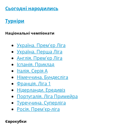
Сьогодні народились
Турніри
Національні чемпіонати
Україна. Прем'єр Ліга
Україна. Перша Ліга
Англія. Прем'єр Ліга
Іспанія. Приклад
Італія. Серія А
Німеччина. Бундесліга
Франція. Ліга 1
Нідерланди. Ередивіз
Португалія. Ліга Примейра
Туреччина. Суперліга
Росія. Прем'єр-ліга
Єврокубки