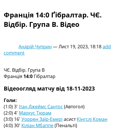
Колективний прогноз
Турніри
Франція 14:0 Ґібралтар. ЧЄ.
Чемпіонат Світу
Відбір. Група B. Відео
Україна. Прем’єр-Ліга
Україна. Перша Ліга
Ліга Чемпіонів
Англія. Прем’єр-Ліга
Андрій Чуприн
—
Лист 19, 2023, 18:18
add
Іспанія. Ла Ліга
comment
Ще Турніри >>>
Таблиці
Чемпіонат Світу. Турнирні таблиці
ЧЄ. Відбір. Група B
Таблиця УПЛ
Франція
14:0
Гібралтар
Перша Ліга
Таблиця АПЛ
Відеоогляд матчу від 18-11-2023
Таблиця Ла Ліги
Таблиця Ліги Чемпіонів
Голи:
Всі таблиці >>>
(1:0) 3′
Ітан Джеймс Сантос
(Автогол)
Рейтинги
(2:0) 4′
Маркус Тюрам
Рейтинг країн УЄФА
(3:0) 16′
Уоррен Заїр-Емері
асист
Кінгслі Коман
Рейтинг клубів УЄФА
(4:0) 30′
Кіліан Мбаппе
(Пенальті)