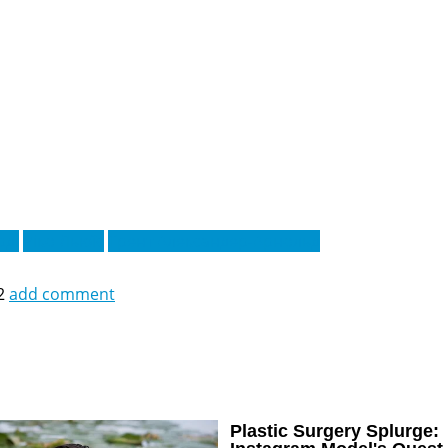
рді
Ріко Льюїс
Трент Александер-Арнольд
2
add comment