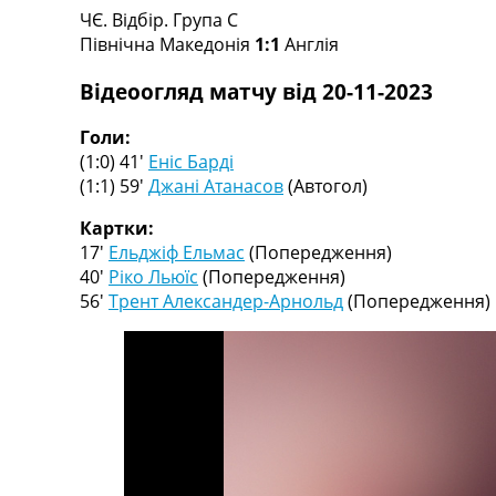
ЧЄ. Відбір. Група C
Турніри
Північна Македонія
1:1
Англія
Чемпіонат Світу
Україна. Прем’єр-Ліга
Відеоогляд матчу від 20-11-2023
Україна. Перша Ліга
Ліга Чемпіонів
Голи:
Англія. Прем’єр-Ліга
(1:0) 41′
Еніс Барді
Іспанія. Ла Ліга
(1:1) 59′
Джані Атанасов
(Автогол)
Ще Турніри >>>
Таблиці
Картки:
Чемпіонат Світу. Турнирні таблиці
17′
Ельджіф Ельмас
(Попередження)
Таблиця УПЛ
40′
Ріко Льюїс
(Попередження)
Перша Ліга
56′
Трент Александер-Арнольд
(Попередження)
Таблиця АПЛ
Таблиця Ла Ліги
Таблиця Ліги Чемпіонів
Всі таблиці >>>
Рейтинги
Рейтинг країн УЄФА
Рейтинг клубів УЄФА
Рейтинг ФІФА