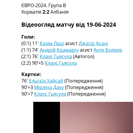
ЄВРО-2024. Група B
Турніри
Хорватія
2:2
Албанія
Чемпіонат Світу
Україна. Прем’єр-Ліга
Відеоогляд матчу від 19-06-2024
Україна. Перша Ліга
Ліга Чемпіонів
Голи:
Англія. Прем’єр-Ліга
(0:1) 11′
Казім Лаці
асист
Джасір Асані
Іспанія. Ла Ліга
(1:1) 74′
Андрій Крамаріч
асист
Анте Будімір
Ще Турніри >>>
(2:1) 76′
Клаус Гьясула
(Автогол)
Таблиці
(2:2) 90’+5
Клаус Гьясула
Чемпіонат Світу. Турнирні таблиці
Таблиця УПЛ
Картки:
Перша Ліга
76′
Ельсєїд Хайсай
(Попередження)
Таблиця АПЛ
90’+3
Мірлінд Даку
(Попередження)
Таблиця Ла Ліги
90’+7
Клаус Гьясула
(Попередження)
Таблиця Ліги Чемпіонів
Всі таблиці >>>
Рейтинги
Рейтинг країн УЄФА
Рейтинг клубів УЄФА
Рейтинг ФІФА