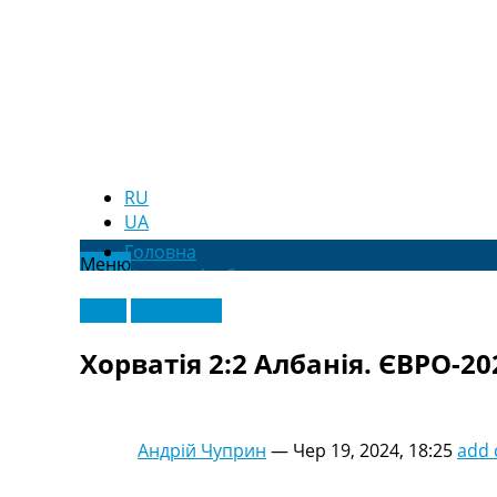
RU
UA
Головна
Меню
Новини футболу
Відео
Відео
Ексклюзив
Новини футболу України
Футбольні трансфери
Хорватія 2:2 Албанія. ЄВРО-202
Останні коментарі
Конкурс прогнозів
Логін
Рейтінги
Андрій Чуприн
—
Чер 19, 2024, 18:25
add
Правила
Колективний прогноз