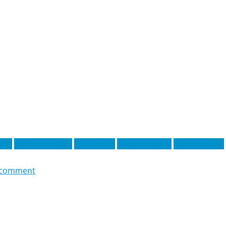
ані
Ельсєїд Хайсай
Казім Лаці
Клаус Гьясула
Мірлінд Даку
 comment