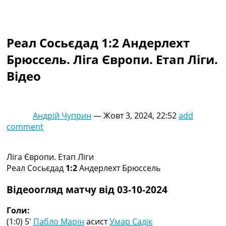
Колективний прогноз
Турніри
Чемпіонат Світу
Реал Сосьєдад 1:2 Андерлехт
Україна. Прем’єр-Ліга
Україна. Перша Ліга
Брюссель. Ліга Європи. Етап Ліги.
Ліга Чемпіонів
Відео
Англія. Прем’єр-Ліга
Іспанія. Ла Ліга
Ще Турніри >>>
Таблиці
Андрій Чуприн
—
Жовт 3, 2024, 22:52
add
Чемпіонат Світу. Турнирні таблиці
comment
Таблиця УПЛ
Перша Ліга
Таблиця АПЛ
Ліга Європи. Етап Ліги
Таблиця Ла Ліги
Реал Сосьєдад
1:2
Андерлехт Брюссель
Таблиця Ліги Чемпіонів
Всі таблиці >>>
Відеоогляд матчу від 03-10-2024
Рейтинги
Рейтинг країн УЄФА
Голи:
Рейтинг клубів УЄФА
(1:0) 5′
Пабло Марін
асист
Умар Садік