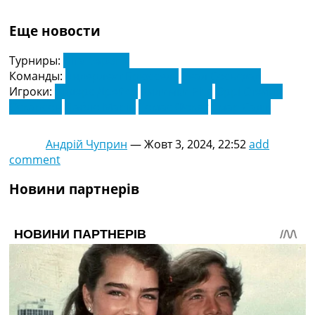
Еще новости
Турниры:
Ліга Європи
Команды:
Андерлехт Брюссель
Реал Сосьєдад
Игроки:
Андерс Дрейєр
Килимки Рітс
Оррі Стейнн
Оскарсон
Пабло Марін
Томас Фокет
Умар Садік
Андрій Чуприн
—
Жовт 3, 2024, 22:52
add
comment
Новини партнерів