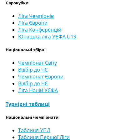
Єврокубки
Ліга Чемпіонів
Ліга Європи
Ліга Конференцій
Юнацька ліга УЄФА U19
Національні збірні
Чемпіонат Світу
Відбір до ЧС
Чемпіонат Європи
Відбір до ЧЄ
Ліга Націй УЄФА
Турнірні таблиці
Національні чемпіонати
Таблиця УПЛ
Таблиця Першої Ліги