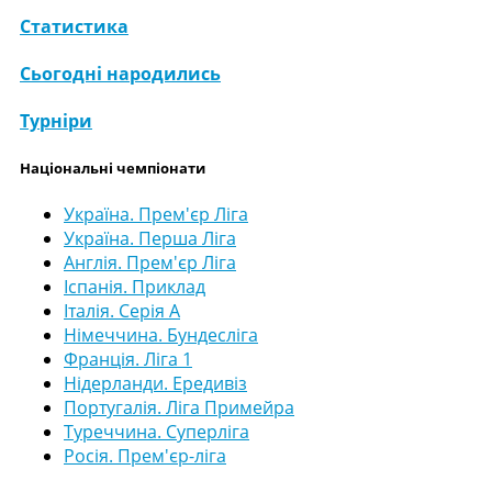
Статистика
Сьогодні народились
Турніри
Національні чемпіонати
Україна. Прем'єр Ліга
Україна. Перша Ліга
Англія. Прем'єр Ліга
Іспанія. Приклад
Італія. Серія А
Німеччина. Бундесліга
Франція. Ліга 1
Нідерланди. Ередивіз
Португалія. Ліга Примейра
Туреччина. Суперліга
Росія. Прем'єр-ліга