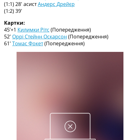
Рейтинг ФІФА
(1:1) 28′
асист
Андерс Дрейєр
Телепрограма
(1:2) 39′
RU
Картки:
UA
45’+1
Килимки Рітс
(Попередження)
52′
Оррі Стейнн Оскарсон
(Попередження)
Categories
61′
Томас Фокет
(Попередження)
Головна
Новини футболу
Відео
Новини футболу України
Футбольні трансфери
Останні коментарі
Конкурс прогнозів
Логін
Рейтінги
Правила
Колективний прогноз
Турніри
Чемпіонат Світу