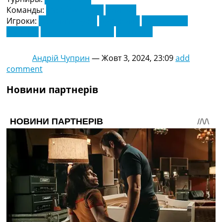
Команды:
Карабах Агдам
Мальме
Игроки:
Абделлах Зубір
Бусанелло
Ерік Ботейм
Жуніньо
Лассе Берг Йонсен
Уго Болін
Андрій Чуприн
—
Жовт 3, 2024, 23:09
add
comment
Новини партнерів