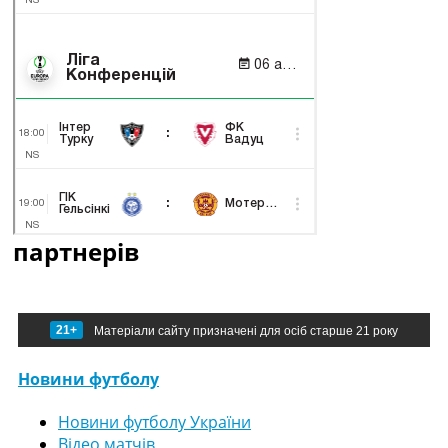
партнерів
21+
Матеріали сайту призначені для осіб старше 21 року
Новини футболу
Новини футболу України
Відео матчів