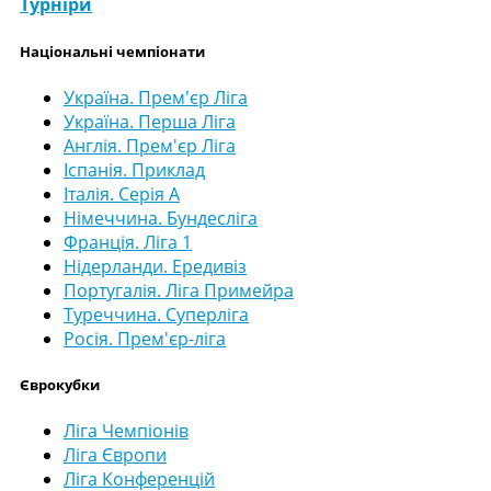
Турніри
Національні чемпіонати
Україна. Прем'єр Ліга
Україна. Перша Ліга
Англія. Прем'єр Ліга
Іспанія. Приклад
Італія. Серія А
Німеччина. Бундесліга
Франція. Ліга 1
Нідерланди. Ередивіз
Португалія. Ліга Примейра
Туреччина. Суперліга
Росія. Прем'єр-ліга
Єврокубки
Ліга Чемпіонів
Ліга Європи
Ліга Конференцій