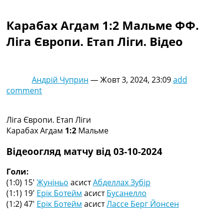
Колективний прогноз
Турніри
Карабах Агдам 1:2 Мальме ФФ.
Чемпіонат Світу
Ліга Європи. Етап Ліги. Відео
Україна. Прем’єр-Ліга
Україна. Перша Ліга
Ліга Чемпіонів
Англія. Прем’єр-Ліга
Андрій Чуприн
—
Жовт 3, 2024, 23:09
add
Іспанія. Ла Ліга
comment
Ще Турніри >>>
Таблиці
Чемпіонат Світу. Турнирні таблиці
Ліга Європи. Етап Ліги
Таблиця УПЛ
Карабах Агдам
1:2
Мальме
Перша Ліга
Таблиця АПЛ
Відеоогляд матчу від 03-10-2024
Таблиця Ла Ліги
Таблиця Ліги Чемпіонів
Голи:
Всі таблиці >>>
(1:0) 15′
Жуніньо
асист
Абделлах Зубір
Рейтинги
(1:1) 19′
Ерік Ботейм
асист
Бусанелло
Рейтинг країн УЄФА
(1:2) 47′
Ерік Ботейм
асист
Лассе Берг Йонсен
Рейтинг клубів УЄФА