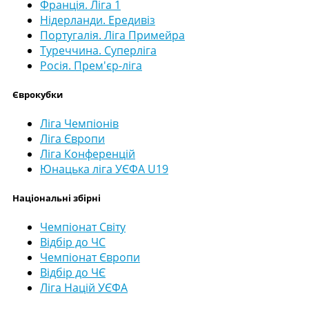
Франція. Ліга 1
Нідерланди. Ередивіз
Португалія. Ліга Примейра
Туреччина. Суперліга
Росія. Прем'єр-ліга
Єврокубки
Ліга Чемпіонів
Ліга Європи
Ліга Конференцій
Юнацька ліга УЄФА U19
Національні збірні
Чемпіонат Світу
Відбір до ЧС
Чемпіонат Європи
Відбір до ЧЄ
Ліга Націй УЄФА