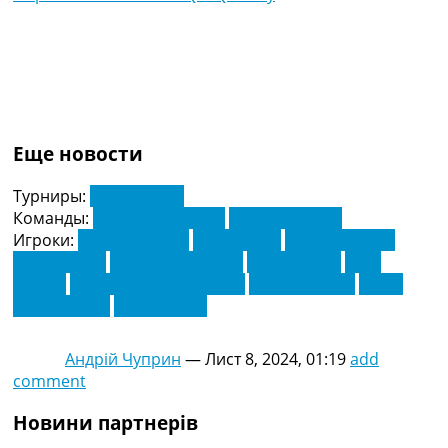
Еще новости
Турниры:
Ліга Європи
Команды:
Вікторія Пльзень
Реал Сосьєдад
Игроки:
Ігор Зубельдія
Лука Сучич
Лукаш Калвач
Лукаш Черв
Мікель Оярзабал
Мілан Гавел
Наїф
Аґуерд
Оррі Стейнн Оскарсон
Павло Шульц
Прінс
Квабена Аду
Ян Палушка
Андрій Чуприн
—
Лист 8, 2024, 01:19
add
comment
Новини партнерів