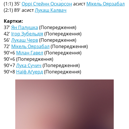
Рейтинг ФІФА
(1:1) 35′
Оррі Стейнн Оскарсон
асист
Мікель Оярзабал
Телепрограма
(2:1) 89′
асист
Лукаш Калвач
RU
Картки:
UA
37′
Ян Палушка
(Попередження)
42′
Ігор Зубельдія
(Попередження)
Categories
56′
Лукаш Черв
(Попередження)
72′
Мікель Оярзабал
(Попередження)
Головна
90’+6
Мілан Гавел
(Попередження)
Новини футболу
90’+6
(Попередження)
Відео
90’+7
Лука Сучич
(Попередження)
Новини футболу України
90’+8
Наїф Аґуерд
(Попередження)
Футбольні трансфери
Останні коментарі
Конкурс прогнозів
Логін
Рейтінги
Правила
Колективний прогноз
Турніри
Чемпіонат Світу