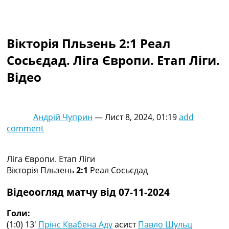
Колективний прогноз
Турніри
Чемпіонат Світу
Вікторія Пльзень 2:1 Реал
Україна. Прем’єр-Ліга
Україна. Перша Ліга
Сосьєдад. Ліга Європи. Етап Ліги.
Ліга Чемпіонів
Відео
Англія. Прем’єр-Ліга
Іспанія. Ла Ліга
Ще Турніри >>>
Таблиці
Андрій Чуприн
—
Лист 8, 2024, 01:19
add
Чемпіонат Світу. Турнирні таблиці
comment
Таблиця УПЛ
Перша Ліга
Таблиця АПЛ
Ліга Європи. Етап Ліги
Таблиця Ла Ліги
Вікторія Пльзень
2:1
Реал Сосьєдад
Таблиця Ліги Чемпіонів
Всі таблиці >>>
Відеоогляд матчу від 07-11-2024
Рейтинги
Рейтинг країн УЄФА
Голи:
Рейтинг клубів УЄФА
(1:0) 13′
Прінс Квабена Аду
асист
Павло Шульц