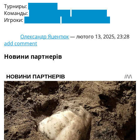
Турниры:
Ліга Європи
Команды:
Вікторія Пльзень
Ференцварош
Игроки:
Варнава Варга
Мохаммад Абу Фані
Олександр Яцентюк
—
лютого 13, 2025, 23:28
add comment
Новини партнерів