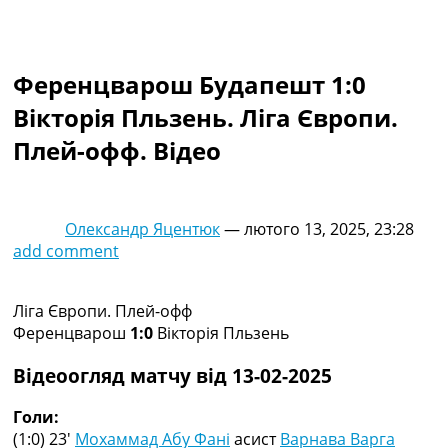
Колективний прогноз
Турніри
Чемпіонат Світу
Ференцварош Будапешт 1:0
Україна. Прем’єр-Ліга
Україна. Перша Ліга
Вікторія Пльзень. Ліга Європи.
Ліга Чемпіонів
Плей-офф. Відео
Англія. Прем’єр-Ліга
Іспанія. Ла Ліга
Ще Турніри >>>
Таблиці
Олександр Яцентюк
—
лютого 13, 2025, 23:28
Чемпіонат Світу. Турнирні таблиці
add comment
Таблиця УПЛ
Перша Ліга
Таблиця АПЛ
Ліга Європи. Плей-офф
Таблиця Ла Ліги
Ференцварош
1:0
Вікторія Пльзень
Таблиця Ліги Чемпіонів
Всі таблиці >>>
Відеоогляд матчу від 13-02-2025
Рейтинги
Рейтинг країн УЄФА
Голи:
Рейтинг клубів УЄФА
(1:0) 23′
Мохаммад Абу Фані
асист
Варнава Варга