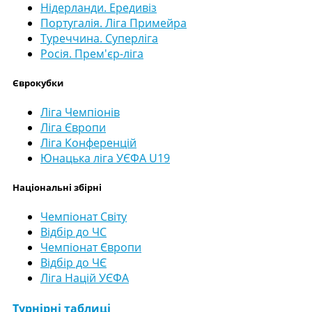
Нідерланди. Ередивіз
Португалія. Ліга Примейра
Туреччина. Суперліга
Росія. Прем'єр-ліга
Єврокубки
Ліга Чемпіонів
Ліга Європи
Ліга Конференцій
Юнацька ліга УЄФА U19
Національні збірні
Чемпіонат Світу
Відбір до ЧС
Чемпіонат Європи
Відбір до ЧЄ
Ліга Націй УЄФА
Турнірні таблиці