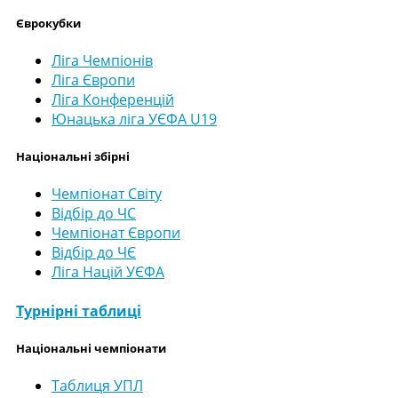
Єврокубки
Ліга Чемпіонів
Ліга Європи
Ліга Конференцій
Юнацька ліга УЄФА U19
Національні збірні
Чемпіонат Світу
Відбір до ЧС
Чемпіонат Європи
Відбір до ЧЄ
Ліга Націй УЄФА
Турнірні таблиці
Національні чемпіонати
Таблиця УПЛ