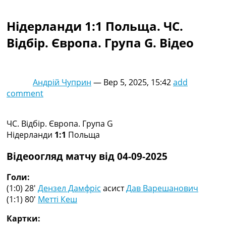
Колективний прогноз
Турніри
Нідерланди 1:1 Польща. ЧC.
Чемпіонат Світу
Відбір. Європа. Група G. Відео
Україна. Прем’єр-Ліга
Україна. Перша Ліга
Ліга Чемпіонів
Англія. Прем’єр-Ліга
Андрій Чуприн
—
Вер 5, 2025, 15:42
add
Іспанія. Ла Ліга
comment
Ще Турніри >>>
Таблиці
Чемпіонат Світу. Турнирні таблиці
ЧC. Відбір. Європа. Група G
Таблиця УПЛ
Нідерланди
1:1
Польща
Перша Ліга
Таблиця АПЛ
Відеоогляд матчу від 04-09-2025
Таблиця Ла Ліги
Таблиця Ліги Чемпіонів
Голи:
Всі таблиці >>>
(1:0) 28′
Дензел Дамфріс
асист
Дав Варешанович
Рейтинги
(1:1) 80′
Метті Кеш
Рейтинг країн УЄФА
Картки:
Рейтинг клубів УЄФА