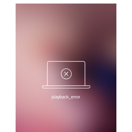
Рейтинг ФІФА
Телепрограма
RU
UA
Categories
Головна
Новини футболу
Відео
Новини футболу України
Футбольні трансфери
Останні коментарі
Конкурс прогнозів
Логін
Рейтінги
Правила
Колективний прогноз
Турніри
Чемпіонат Світу