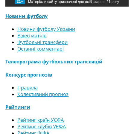
21+
Матеріали сайту призначені для осіб старше 21 року
Новини футболу
Новини футболу України
Відео матчів
Футбольні трансфери
Останні комментарі
Телепрограма футбольних трансляцій
Конкурс прогнозів
Правила
Колективний прогноз
Рейтинги
Рейтинг країн УЄФА
Рейтинг клубів УЄФА
Рейтинг ФІФА