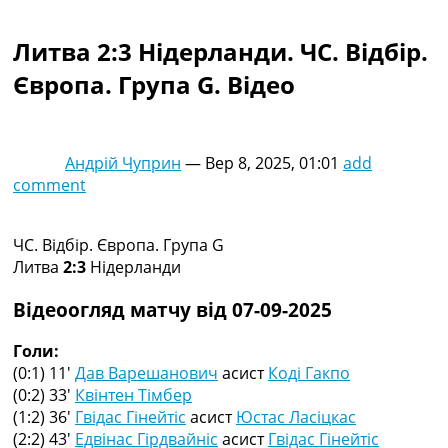
Колективний прогноз
Турніри
Литва 2:3 Нідерланди. ЧC. Відбір.
Чемпіонат Світу
Європа. Група G. Відео
Україна. Прем’єр-Ліга
Україна. Перша Ліга
Ліга Чемпіонів
Англія. Прем’єр-Ліга
Андрій Чуприн
—
Вер 8, 2025, 01:01
add
Іспанія. Ла Ліга
comment
Ще Турніри >>>
Таблиці
Чемпіонат Світу. Турнирні таблиці
ЧC. Відбір. Європа. Група G
Таблиця УПЛ
Литва
2:3
Нідерланди
Перша Ліга
Таблиця АПЛ
Відеоогляд матчу від 07-09-2025
Таблиця Ла Ліги
Таблиця Ліги Чемпіонів
Голи:
Всі таблиці >>>
(0:1) 11′
Дав Варешанович
асист
Коді Гакпо
Рейтинги
(0:2) 33′
Квінтен Тімбер
Рейтинг країн УЄФА
(1:2) 36′
Гвідас Гінейтіс
асист
Юстас Ласіцкас
Рейтинг клубів УЄФА
(2:2) 43′
Едвінас Гірдвайніс
асист
Гвідас Гінейтіс