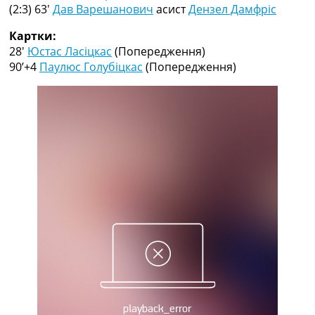
Рейтинг ФІФА
(2:3) 63′
Дав Варешанович
асист
Дензел Дамфріс
Телепрограма
Картки:
RU
28′
Юстас Ласіцкас
(Попередження)
UA
90’+4
Паулюс Голубіцкас
(Попередження)
Categories
Головна
Новини футболу
Відео
Новини футболу України
Футбольні трансфери
Останні коментарі
Конкурс прогнозів
Логін
Рейтінги
Правила
Колективний прогноз
Турніри
Чемпіонат Світу