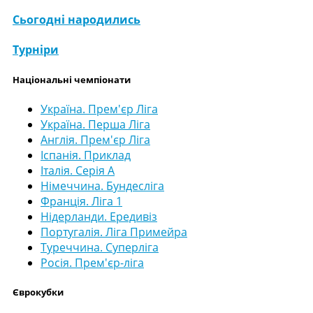
Сьогодні народились
Турніри
Національні чемпіонати
Україна. Прем'єр Ліга
Україна. Перша Ліга
Англія. Прем'єр Ліга
Іспанія. Приклад
Італія. Серія А
Німеччина. Бундесліга
Франція. Ліга 1
Нідерланди. Ередивіз
Португалія. Ліга Примейра
Туреччина. Суперліга
Росія. Прем'єр-ліга
Єврокубки