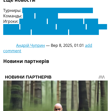
Турниры:
Чемпіонат Cвіту 2026. Відбір. Європа
Команды:
Литва
Нідерланди
Игроки:
Гвідас Гінейтіс
Дав Варешанович
Дензел
Дамфріс
Едвінас Гірдвайніс
Квінтен Тімбер
Коді Гакпо
Мемфіс Депай
Паулюс Голубіцкас
Юстас Ласіцкас
Андрій Чуприн
—
Вер 8, 2025, 01:01
add
comment
Новини партнерів