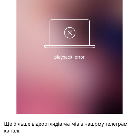
Україна. Прем’єр-Ліга
Україна. Перша Ліга
Ліга Чемпіонів
Англія. Прем’єр-Ліга
Іспанія. Ла Ліга
Ще Турніри >>>
Таблиці
Чемпіонат Світу. Турнирні таблиці
Таблиця УПЛ
Перша Ліга
Таблиця АПЛ
Таблиця Ла Ліги
Таблиця Ліги Чемпіонів
Всі таблиці >>>
Рейтинги
Рейтинг країн УЄФА
Рейтинг клубів УЄФА
Рейтинг ФІФА
Ще більше відеооглядів матчів в нашому телеграм
Телепрограма
каналі.