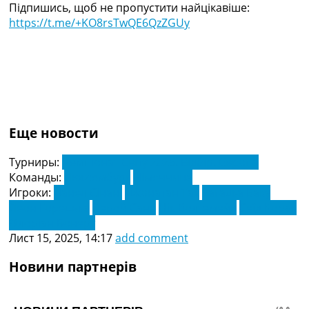
Підпишись, щоб не пропустити найцікавіше:
https://t.me/+KO8rsTwQE6QzZGUy
Еще новости
Турниры:
Чемпіонат Cвіту 2026. Відбір. Європа
Команды:
Люксембург
Німеччина
Игроки:
Данел Сінані
Джонатан Тах
Загадка Баку
Леон Горецька
Лерой Сане
Нік Волтемейд
Сеїд Корак
Флоріан Бонерт
Лист 15, 2025, 14:17
add comment
Новини партнерів