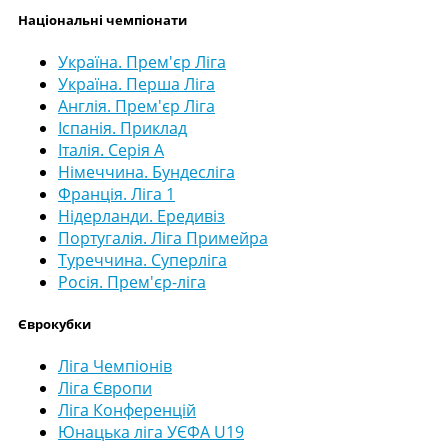
Національні чемпіонати
Україна. Прем'єр Ліга
Україна. Перша Ліга
Англія. Прем'єр Ліга
Іспанія. Приклад
Італія. Серія А
Німеччина. Бундесліга
Франція. Ліга 1
Нідерланди. Ередивіз
Португалія. Ліга Примейра
Туреччина. Суперліга
Росія. Прем'єр-ліга
Єврокубки
Ліга Чемпіонів
Ліга Європи
Ліга Конференцій
Юнацька ліга УЄФА U19