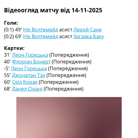
Рейтинг ФІФА
Відеоогляд матчу від 14-11-2025
Телепрограма
RU
Голи:
UA
(0:1) 49′
Нік Волтемейд
асист
Лерой Сане
(0:2) 69′
Нік Волтемейд
асист
Загадка Баку
Categories
Картки:
Головна
31′
Леон Горецька
(Попередження)
Новини футболу
40′
Флоріан Бонерт
(Попередження)
Відео
-5′
Леон Горецька
(Попередження)
Новини футболу України
55′
Джонатан Тах
(Попередження)
Футбольні трансфери
60′
Сеїд Корак
(Попередження)
Останні коментарі
68′
Данел Сінані
(Попередження)
Конкурс прогнозів
Логін
Рейтінги
Правила
Колективний прогноз
Турніри
Чемпіонат Світу