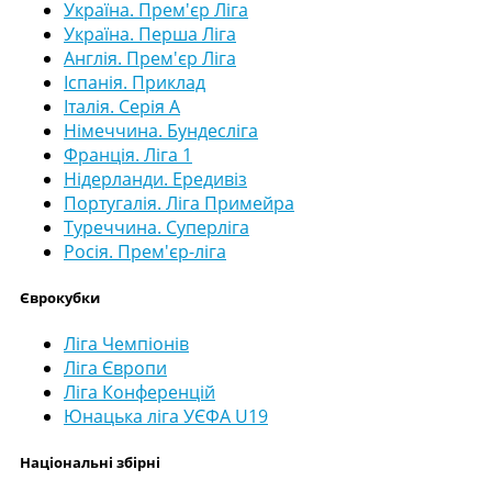
Україна. Прем'єр Ліга
Україна. Перша Ліга
Англія. Прем'єр Ліга
Іспанія. Приклад
Італія. Серія А
Німеччина. Бундесліга
Франція. Ліга 1
Нідерланди. Ередивіз
Португалія. Ліга Примейра
Туреччина. Суперліга
Росія. Прем'єр-ліга
Єврокубки
Ліга Чемпіонів
Ліга Європи
Ліга Конференцій
Юнацька ліга УЄФА U19
Національні збірні