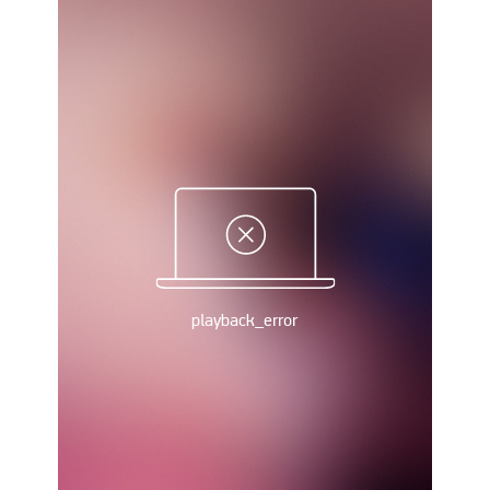
Рейтинг ФІФА
Телепрограма
RU
UA
Categories
Головна
Новини футболу
Відео
Новини футболу України
Футбольні трансфери
Останні коментарі
Конкурс прогнозів
Логін
Рейтінги
Правила
Колективний прогноз
Турніри
Чемпіонат Світу