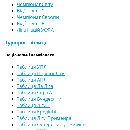
Чемпіонат Світу
Відбір до ЧС
Чемпіонат Європи
Відбір до ЧЄ
Ліга Націй УЄФА
Турнірні таблиці
Національні чемпіонати
Таблиця УПЛ
Таблиця Першої Ліги
Таблиця АПЛ
Таблиця Ла Ліга
Таблиця Серії А
Таблиця Бундесліги
Таблиця Ліги 1
Таблиця Ередівізі
Таблиця Ліги Примейра
Таблиця Суперліги Туреччини