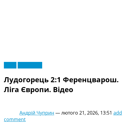
RU
Відео
Ексклюзив
UA
Головна
Меню
Лудогорець 2:1 Ференцварош.
Новини футболу
Відео
Ліга Європи. Відео
Новини футболу України
Футбольні трансфери
Останні коментарі
Андрій Чуприн
—
лютого 21, 2026, 13:51
add
Конкурс прогнозів
comment
Логін
Рейтінги
Правила