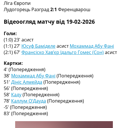
Ліга Європи
Колективний прогноз
Лудогорець Разград
2:1
Ференцварош
Турніри
Чемпіонат Світу
Відеоогляд матчу від 19-02-2026
Україна. Прем’єр-Ліга
Україна. Перша Ліга
Голи:
Ліга Чемпіонів
(1:0) 23′
асист
Англія. Прем’єр-Ліга
(1:1) 27′
Юсуф Баміделе
асист
Мохаммад Абу Фані
Іспанія. Ла Ліга
(2:1) 67′
Франсіско Хав’єр Ідальго Гомес (Сон)
асист
Ще Турніри >>>
Таблиці
Картки:
Чемпіонат Світу. Турнирні таблиці
4′
(Попередження)
Таблиця УПЛ
38′
Мохаммад Абу Фані
(Попередження)
Перша Ліга
51′
Дініс Алмейда
(Попередження)
Таблиця АПЛ
56′
(Попередження)
Таблиця Ла Ліги
58′
Каду
(Попередження)
Таблиця Ліги Чемпіонів
78′
Каллум О’Дауда
(Попередження)
Всі таблиці >>>
-5′
(Попередження)
Рейтинги
83′
(Попередження)
Рейтинг країн УЄФА
Рейтинг клубів УЄФА