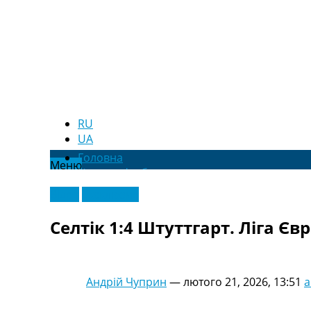
RU
UA
Головна
Меню
Новини футболу
Відео
Відео
Ексклюзив
Новини футболу України
Футбольні трансфери
Селтік 1:4 Штуттгарт. Ліга Єв
Останні коментарі
Конкурс прогнозів
Логін
Рейтінги
Андрій Чуприн
—
лютого 21, 2026, 13:51
a
Правила
Колективний прогноз