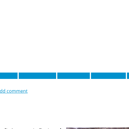
із Ундав
Джеймі Левелінг
Джуліан Шабо
Ніколас Нартей
dd comment