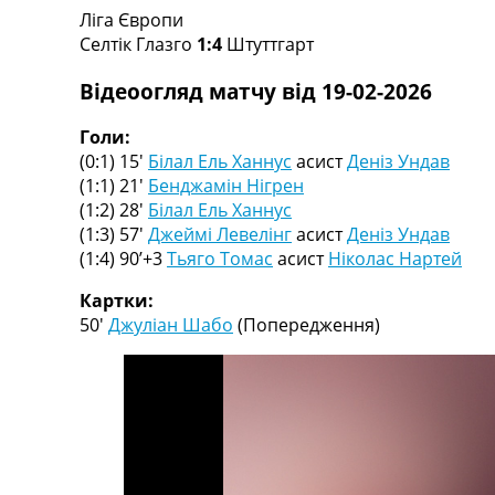
Ліга Європи
Турніри
Селтік Глазго
1:4
Штуттгарт
Чемпіонат Світу
Україна. Прем’єр-Ліга
Відеоогляд матчу від 19-02-2026
Україна. Перша Ліга
Ліга Чемпіонів
Голи:
Англія. Прем’єр-Ліга
(0:1) 15′
Білал Ель Ханнус
асист
Деніз Ундав
Іспанія. Ла Ліга
(1:1) 21′
Бенджамін Нігрен
Ще Турніри >>>
(1:2) 28′
Білал Ель Ханнус
Таблиці
(1:3) 57′
Джеймі Левелінг
асист
Деніз Ундав
Чемпіонат Світу. Турнирні таблиці
(1:4) 90’+3
Тьяго Томас
асист
Ніколас Нартей
Таблиця УПЛ
Перша Ліга
Картки:
Таблиця АПЛ
50′
Джуліан Шабо
(Попередження)
Таблиця Ла Ліги
Таблиця Ліги Чемпіонів
Всі таблиці >>>
Рейтинги
Рейтинг країн УЄФА
Рейтинг клубів УЄФА
Рейтинг ФІФА