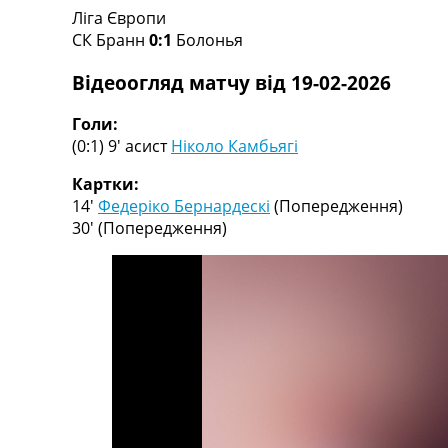
Ліга Європи
Турніри
СК Бранн
0:1
Болонья
Чемпіонат Світу
Україна. Прем’єр-Ліга
Відеоогляд матчу від 19-02-2026
Україна. Перша Ліга
Ліга Чемпіонів
Голи:
Англія. Прем’єр-Ліга
(0:1) 9′
асист
Ніколо Камбьягі
Іспанія. Ла Ліга
Ще Турніри >>>
Картки:
Таблиці
14′
Федеріко Бернардескі
(Попередження)
Чемпіонат Світу. Турнирні таблиці
30′
(Попередження)
Таблиця УПЛ
Перша Ліга
Таблиця АПЛ
Таблиця Ла Ліги
Таблиця Ліги Чемпіонів
Всі таблиці >>>
Рейтинги
Рейтинг країн УЄФА
Рейтинг клубів УЄФА
Рейтинг ФІФА