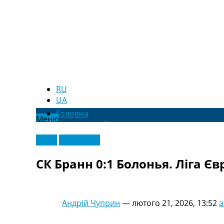
RU
UA
Головна
Меню
Новини футболу
Відео
Відео
Ексклюзив
Новини футболу України
Футбольні трансфери
СК Бранн 0:1 Болонья. Ліга Єв
Останні коментарі
Конкурс прогнозів
Логін
Рейтінги
Андрій Чуприн
—
лютого 21, 2026, 13:52
a
Правила
Колективний прогноз