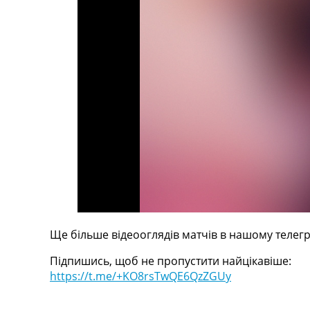
Телепрограма
RU
UA
Categories
Головна
Новини футболу
Відео
Новини футболу України
Футбольні трансфери
Останні коментарі
Конкурс прогнозів
Логін
Рейтінги
Ще більше відеооглядів матчів в нашому телегр
Правила
Підпишись, щоб не пропустити найцікавіше:
Колективний прогноз
https://t.me/+KO8rsTwQE6QzZGUy
Турніри
Чемпіонат Світу
Україна. Прем’єр-Ліга