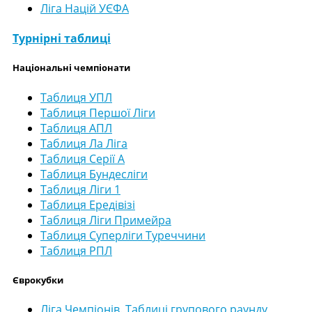
Ліга Націй УЄФА
Турнірні таблиці
Національні чемпіонати
Таблиця УПЛ
Таблиця Першої Ліги
Таблиця АПЛ
Таблиця Ла Ліга
Таблиця Серії А
Таблиця Бундесліги
Таблиця Ліги 1
Таблиця Ередівізі
Таблиця Ліги Примейра
Таблиця Суперліги Туреччини
Таблиця РПЛ
Єврокубки
Ліга Чемпіонів. Таблиці групового раунду