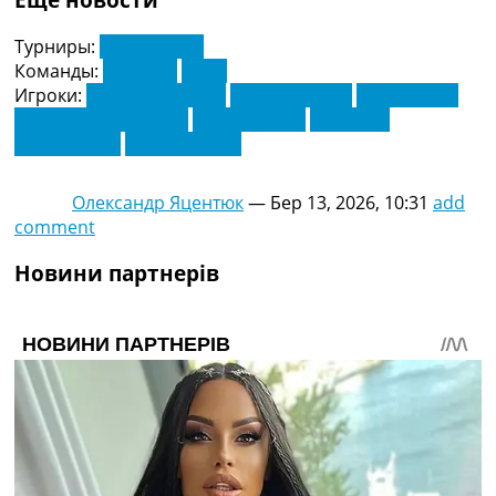
Турниры:
Ліга Європи
Команды:
Болонья
Рома
Игроки:
Браян Крістанте
Джонатан Роу
Жоао Маріу
Лоренцо Пеллегріні
Ніколо Казал
Федеріко
Бернардескі
Хуан Міранда
Олександр Яцентюк
—
Бер 13, 2026, 10:31
add
comment
Новини партнерів