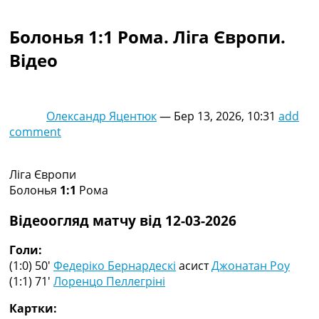
Колективний прогноз
Турніри
Болонья 1:1 Рома. Ліга Європи.
Чемпіонат Світу
Відео
Україна. Прем’єр-Ліга
Україна. Перша Ліга
Ліга Чемпіонів
Англія. Прем’єр-Ліга
Олександр Яцентюк
—
Бер 13, 2026, 10:31
add
Іспанія. Ла Ліга
comment
Ще Турніри >>>
Таблиці
Чемпіонат Світу. Турнирні таблиці
Ліга Європи
Таблиця УПЛ
Болонья
1:1
Рома
Перша Ліга
Таблиця АПЛ
Відеоогляд матчу від 12-03-2026
Таблиця Ла Ліги
Таблиця Ліги Чемпіонів
Голи:
Всі таблиці >>>
(1:0) 50′
Федеріко Бернардескі
асист
Джонатан Роу
Рейтинги
(1:1) 71′
Лоренцо Пеллегріні
Рейтинг країн УЄФА
Картки:
Рейтинг клубів УЄФА