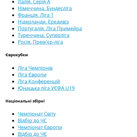
Італія. Серія А
Німеччина. Бундесліга
Франція. Ліга 1
Нідерланди. Ередивіз
Португалія. Ліга Примейра
Туреччина. Суперліга
Росія. Прем'єр-ліга
Єврокубки
Ліга Чемпіонів
Ліга Європи
Ліга Конференцій
Юнацька ліга УЄФА U19
Національні збірні
Чемпіонат Світу
Відбір до ЧС
Чемпіонат Європи
Відбір до ЧЄ