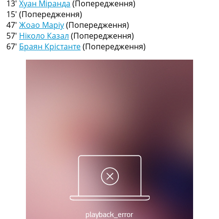
13′
Хуан Міранда
(Попередження)
Рейтинг ФІФА
15′
(Попередження)
Телепрограма
47′
Жоао Маріу
(Попередження)
RU
57′
Ніколо Казал
(Попередження)
UA
67′
Браян Крістанте
(Попередження)
Categories
Головна
Новини футболу
Відео
Новини футболу України
Футбольні трансфери
Останні коментарі
Конкурс прогнозів
Логін
Рейтінги
Правила
Колективний прогноз
Турніри
Чемпіонат Світу