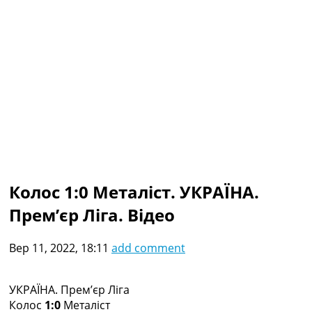
Колективний прогноз
Турніри
Чемпіонат Світу
Україна. Прем’єр-Ліга
Україна. Перша Ліга
Ліга Чемпіонів
Англія. Прем’єр-Ліга
Іспанія. Ла Ліга
Ще Турніри >>>
Таблиці
Чемпіонат Світу. Турнирні таблиці
Таблиця УПЛ
Колос 1:0 Металіст. УКРАЇНА.
Перша Ліга
Прем’єр Ліга. Відео
Таблиця АПЛ
Таблиця Ла Ліги
Таблиця Ліги Чемпіонів
Вер 11, 2022, 18:11
add comment
Всі таблиці >>>
Рейтинги
Рейтинг країн УЄФА
УКРАЇНА. Прем’єр Ліга
Рейтинг клубів УЄФА
Колос
1:0
Металіст