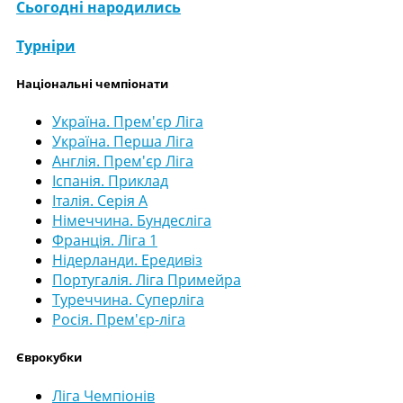
Сьогодні народились
Турніри
Національні чемпіонати
Україна. Прем'єр Ліга
Україна. Перша Ліга
Англія. Прем'єр Ліга
Іспанія. Приклад
Італія. Серія А
Німеччина. Бундесліга
Франція. Ліга 1
Нідерланди. Ередивіз
Португалія. Ліга Примейра
Туреччина. Суперліга
Росія. Прем'єр-ліга
Єврокубки
Ліга Чемпіонів