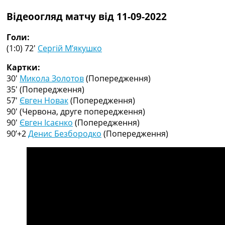
Рейтинг ФІФА
Відеоогляд матчу від 11-09-2022
Телепрограма
RU
Голи:
UA
(1:0) 72′
Сергій М’якушко
Categories
Картки:
30′
Микола Золотов
(Попередження)
Головна
35′
(Попередження)
Новини футболу
57′
Євген Новак
(Попередження)
Відео
90′
(Червона, друге попередження)
Новини футболу України
90′
Євген Ісаєнко
(Попередження)
Футбольні трансфери
90’+2
Денис Безбородко
(Попередження)
Останні коментарі
Конкурс прогнозів
Логін
Рейтінги
Правила
Колективний прогноз
Турніри
Чемпіонат Світу