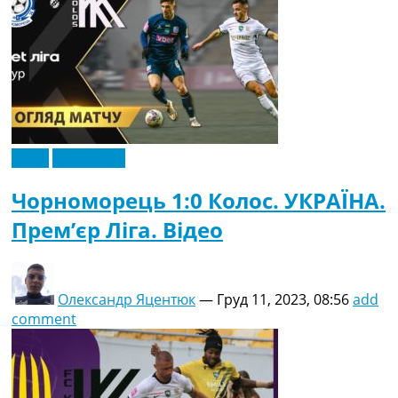
Відео
Ексклюзив
Чорноморець 1:0 Колос. УКРАЇНА.
Прем’єр Ліга. Відео
Олександр Яцентюк
—
Груд 11, 2023, 08:56
add
comment