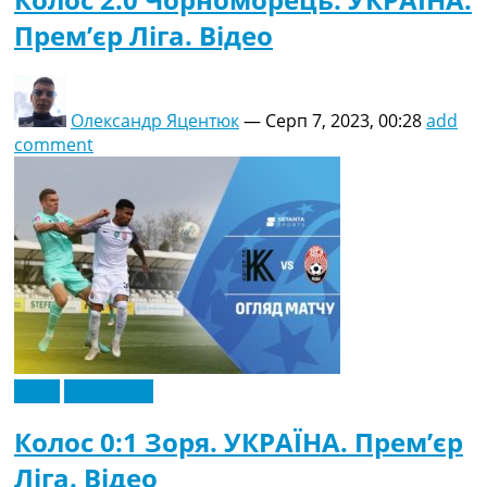
Прем’єр Ліга. Відео
Олександр Яцентюк
—
Серп 7, 2023, 00:28
add
comment
Відео
Ексклюзив
Колос 0:1 Зоря. УКРАЇНА. Прем’єр
Ліга. Відео