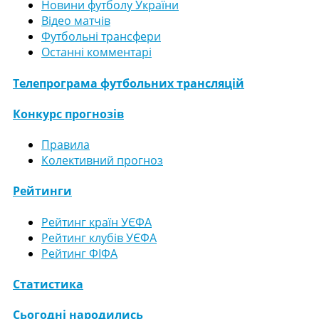
Новини футболу України
Відео матчів
Футбольні трансфери
Останні комментарі
Телепрограма футбольних трансляцій
Конкурс прогнозів
Правила
Колективний прогноз
Рейтинги
Рейтинг країн УЄФА
Рейтинг клубів УЄФА
Рейтинг ФІФА
Статистика
Сьогодні народились