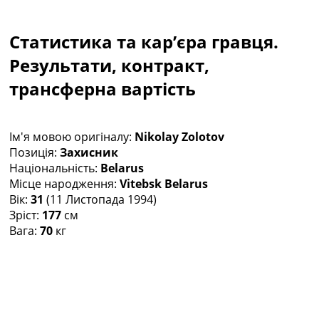
Колективний прогноз
Турніри
Статистика та кар’єра гравця.
Чемпіонат Світу
Україна. Прем’єр-Ліга
Результати, контракт,
Україна. Перша Ліга
трансферна вартість
Ліга Чемпіонів
Англія. Прем’єр-Ліга
Іспанія. Ла Ліга
Ім'я мовою оригіналу:
Nikolay Zolotov
Ще Турніри >>>
Позиція:
Захисник
Таблиці
Національність:
Belarus
Чемпіонат Світу. Турнирні таблиці
Місце народження:
Vitebsk Belarus
Таблиця УПЛ
Вік:
31
(11 Листопада 1994)
Перша Ліга
Зріст:
177
см
Таблиця АПЛ
Вага:
70
кг
Таблиця Ла Ліги
Таблиця Ліги Чемпіонів
Всі таблиці >>>
Рейтинги
Рейтинг країн УЄФА
Рейтинг клубів УЄФА