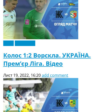
Відео
Ексклюзив
Колос 1:2 Ворскла. УКРАЇНА.
Прем’єр Ліга. Відео
Лист 19, 2022, 16:20
add comment