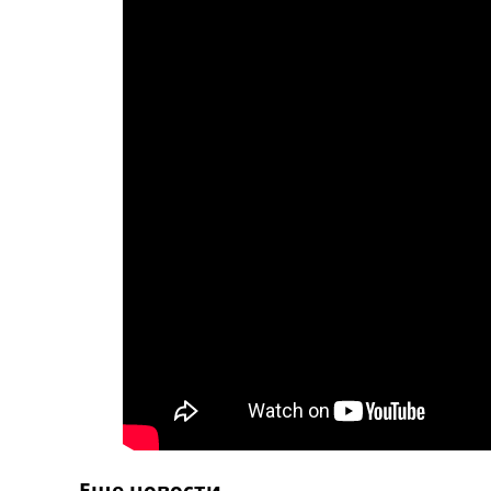
Телепрограма
RU
UA
Categories
Головна
Новини футболу
Відео
Новини футболу України
Футбольні трансфери
Останні коментарі
Конкурс прогнозів
Логін
Рейтінги
Правила
Колективний прогноз
Турніри
Чемпіонат Світу
Україна. Прем’єр-Ліга
Еще новости