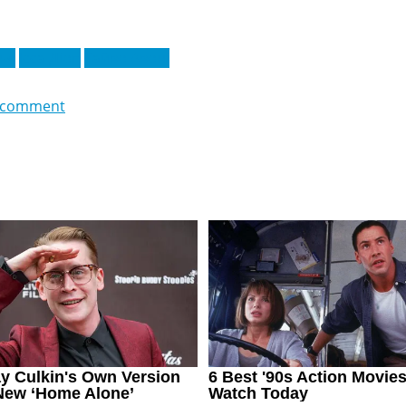
ья
Ісса Діоп
Тайво Авоні
 comment