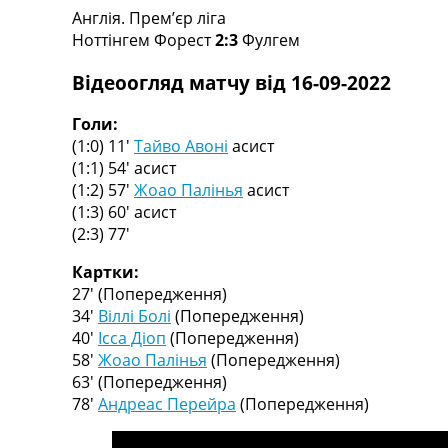
Англія. Прем’єр ліга
Турніри
Ноттінгем Форест
2:3
Фулгем
Чемпіонат Світу
Україна. Прем’єр-Ліга
Відеоогляд матчу від 16-09-2022
Україна. Перша Ліга
Ліга Чемпіонів
Голи:
Англія. Прем’єр-Ліга
(1:0) 11′
Тайво Авоні
асист
Іспанія. Ла Ліга
(1:1) 54′
асист
Ще Турніри >>>
(1:2) 57′
Жоао Палінья
асист
Таблиці
(1:3) 60′
асист
Чемпіонат Світу. Турнирні таблиці
(2:3) 77′
Таблиця УПЛ
Перша Ліга
Картки:
Таблиця АПЛ
27′
(Попередження)
Таблиця Ла Ліги
34′
Віллі Болі
(Попередження)
Таблиця Ліги Чемпіонів
40′
Ісса Діоп
(Попередження)
Всі таблиці >>>
58′
Жоао Палінья
(Попередження)
Рейтинги
63′
(Попередження)
Рейтинг країн УЄФА
78′
Андреас Перейра
(Попередження)
Рейтинг клубів УЄФА
Рейтинг ФІФА