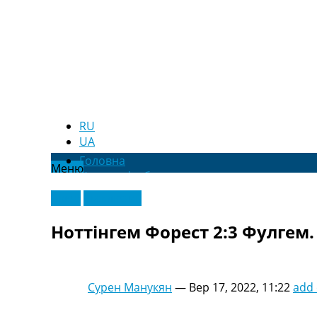
RU
UA
Головна
Меню
Новини футболу
Відео
Відео
Ексклюзив
Новини футболу України
Футбольні трансфери
Ноттінгем Форест 2:3 Фулгем. 
Останні коментарі
Конкурс прогнозів
Логін
Рейтінги
Сурен Манукян
—
Вер 17, 2022, 11:22
add
Правила
Колективний прогноз