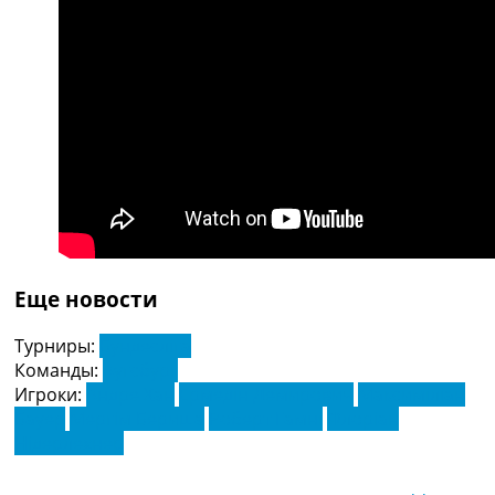
Україна. Прем’єр-Ліга
Україна. Перша Ліга
Ліга Чемпіонів
Англія. Прем’єр-Ліга
Іспанія. Ла Ліга
Ще Турніри >>>
Таблиці
Чемпіонат Світу. Турнирні таблиці
Таблиця УПЛ
Перша Ліга
Таблиця АПЛ
Таблиця Ла Ліги
Еще новости
Таблиця Ліги Чемпіонів
Всі таблиці >>>
Турниры:
Бундесліга
Рейтинги
Команды:
Аугсбург
Рейтинг країн УЄФА
Игроки:
Андре Хан
Ермедін Демирович
Максиміліан
Рейтинг клубів УЄФА
Бауер
Мергім Бериша
Роберт Гамні
Флоріан
Рейтинг ФІФА
Нідерлехнер
Телепрограма