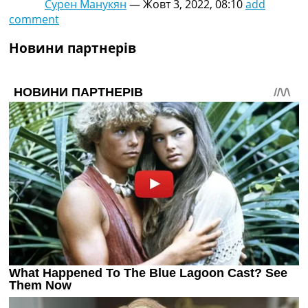
Сурен Манукян
—
Жовт 3, 2022, 08:10
add
comment
Новини партнерів