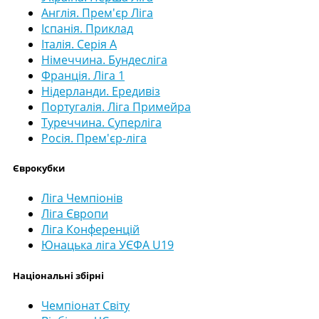
Англія. Прем'єр Ліга
Іспанія. Приклад
Італія. Серія А
Німеччина. Бундесліга
Франція. Ліга 1
Нідерланди. Ередивіз
Португалія. Ліга Примейра
Туреччина. Суперліга
Росія. Прем'єр-ліга
Єврокубки
Ліга Чемпіонів
Ліга Європи
Ліга Конференцій
Юнацька ліга УЄФА U19
Національні збірні
Чемпіонат Світу