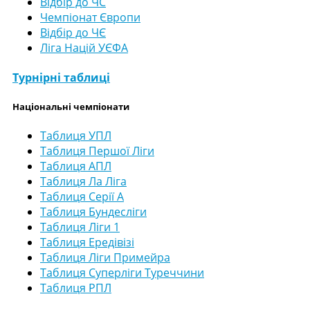
Відбір до ЧС
Чемпіонат Європи
Відбір до ЧЄ
Ліга Націй УЄФА
Турнірні таблиці
Національні чемпіонати
Таблиця УПЛ
Таблиця Першої Ліги
Таблиця АПЛ
Таблиця Ла Ліга
Таблиця Серії А
Таблиця Бундесліги
Таблиця Ліги 1
Таблиця Ередівізі
Таблиця Ліги Примейра
Таблиця Суперліги Туреччини
Таблиця РПЛ