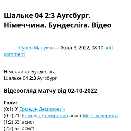
Колективний прогноз
Турніри
Шальке 04 2:3 Аугсбург.
Чемпіонат Світу
Німеччина. Бундесліга. Відео
Україна. Прем’єр-Ліга
Україна. Перша Ліга
Ліга Чемпіонів
Англія. Прем’єр-Ліга
Сурен Манукян
—
Жовт 3, 2022, 08:10
add
Іспанія. Ла Ліга
comment
Ще Турніри >>>
Таблиці
Чемпіонат Світу. Турнирні таблиці
Німеччина. Бундесліга
Таблиця УПЛ
Шальке 04
2:3
Аугсбург
Перша Ліга
Таблиця АПЛ
Відеоогляд матчу від 02-10-2022
Таблиця Ла Ліги
Таблиця Ліги Чемпіонів
Голи:
Всі таблиці >>>
(0:1) 9′
Ермедін Демирович
Рейтинги
(0:2) 21′
Ермедін Демирович
асист
Мергім Бериша
Рейтинг країн УЄФА
(1:2) 33′
асист
Рейтинг клубів УЄФА
(2:2) 63′
асист