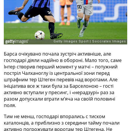
Барса очікувано почала зустріч активніше, але
господарі діяли надійно в обороні. Мало того, саме
Інтер створив перший момент у матчі – потужний
постріл Чалханоглу із центральної зони перед
штрафним тер Штеген перевів над воротами. Але
ініціатива все ж таки була за Барселоною – гості
активно вступали у пресинг, і «нерадзурі» раз за
разом допускали втрати мʼяча на своїй половині
поля.
Тим не менш, господарі впорались с тиском
каталонців, а приблизно з середини тайму почали
активно погрожувати воротам тер Штегена. Не