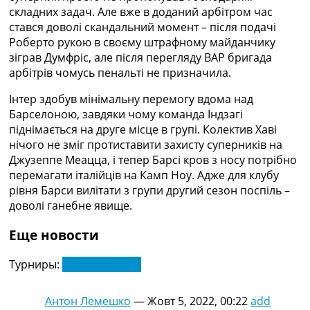
складних задач. Але вже в доданий арбітром час
стався доволі скандальний момент – після подачі
Роберто рукою в своєму штрафному майданчику
зіграв Думфріс, але після перегляду ВАР бригада
арбітрів чомусь пенальті не призначила.
Інтер здобув мінімальну перемогу вдома над
Барселоною, завдяки чому команда Індзагі
піднімається на друге місце в групі. Колектив Хаві
нічого не зміг протиставити захисту суперників на
Джузеппе Меацца, і тепер Барсі кров з носу потрібно
перемагати італійців на Камп Ноу. Адже для клубу
рівня Барси вилітати з групи другий сезон поспіль –
доволі ганебне явище.
Еще новости
Турниры:
Ліга Чемпіонів
Антон Лемешко
—
Жовт 5, 2022, 00:22
add