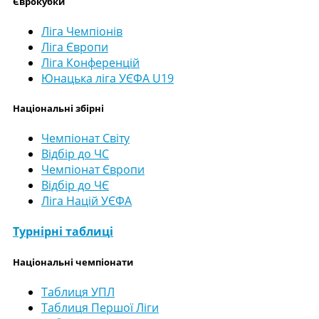
Єврокубки
Ліга Чемпіонів
Ліга Європи
Ліга Конференцій
Юнацька ліга УЄФА U19
Національні збірні
Чемпіонат Світу
Відбір до ЧС
Чемпіонат Європи
Відбір до ЧЄ
Ліга Націй УЄФА
Турнірні таблиці
Національні чемпіонати
Таблиця УПЛ
Таблиця Першої Ліги