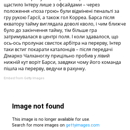
щастило Інтеру лише з офсайдами – через
положення «поза грою» були відмінені пенальті за
гру рукою Гарсії, а також гол Корреа. Барса після
екватору тайму виглядала доволі кволо, і чим ближче
було до закінчення тайму, тім більше гра
затримувалася в центрі поля. І коли здавалося, що
ось-ось пролунає свисток арбітра на перерву, Інтер
таки встиг покарати каталонців – після передачі
Дімарко Чалханоглу прицільно пробив у лівий
нижній кут воріт Барси, завдяки чому його команда
пішла на перерву, ведучи в рахунку.
Embed from Getty Images