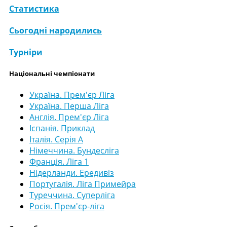
Статистика
Сьогодні народились
Турніри
Національні чемпіонати
Україна. Прем'єр Ліга
Україна. Перша Ліга
Англія. Прем'єр Ліга
Іспанія. Приклад
Італія. Серія А
Німеччина. Бундесліга
Франція. Ліга 1
Нідерланди. Ередивіз
Португалія. Ліга Примейра
Туреччина. Суперліга
Росія. Прем'єр-ліга