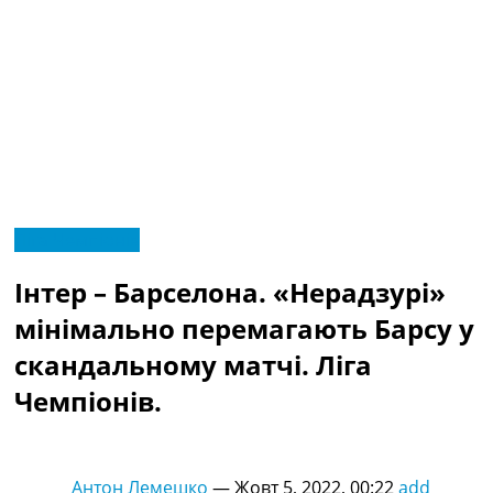
RU
Ліга Чемпіонів
UA
Головна
Меню
Інтер – Барселона. «Нерадзурі»
Новини футболу
Відео
мінімально перемагають Барсу у
Новини футболу України
скандальному матчі. Ліга
Футбольні трансфери
Останні коментарі
Чемпіонів.
Конкурс прогнозів
Логін
Рейтінги
Антон Лемешко
—
Жовт 5, 2022, 00:22
add
Правила