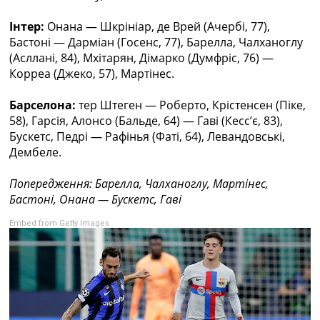
Україна. Прем’єр-Ліга
Інтер:
Онана — Шкрініар, де Врей (Ачербі, 77),
Україна. Перша Ліга
Бастоні — Дарміан (Госенс, 77), Барелла, Чалханоглу
Ліга Чемпіонів
(Асллані, 84), Мхітарян, Дімарко (Думфріс, 76) —
Англія. Прем’єр-Ліга
Корреа (Джеко, 57), Мартінес.
Іспанія. Ла Ліга
Ще Турніри >>>
Барселона:
тер Штеген — Роберто, Крістенсен (Піке,
Таблиці
58), Гарсія, Алонсо (Бальде, 64) — Гаві (Кесс’є, 83),
Чемпіонат Світу. Турнирні таблиці
Бускетс, Педрі — Рафінья (Фаті, 64), Левандовські,
Таблиця УПЛ
Дембеле.
Перша Ліга
Таблиця АПЛ
Попередження: Барелла, Чалханоглу, Мартінес,
Таблиця Ла Ліги
Бастоні, Онана — Бускетс, Гаві
Таблиця Ліги Чемпіонів
Всі таблиці >>>
Embed from Getty Images
Рейтинги
Рейтинг країн УЄФА
Рейтинг клубів УЄФА
Рейтинг ФІФА
Телепрограма