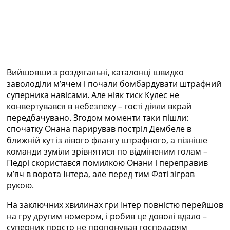
Вийшовши з роздягальні, каталонці швидко
заволоділи мʼячем і почали бомбардувати штрафний
суперника навісами. Але ніяк тиск Кулес не
конвертувався в небезпеку – гості діяли вкрай
передбачувано. Згодом моменти таки пішли:
спочатку Онана парирував постріл Дембеле в
ближній кут із лівого флангу штрафного, а пізніше
команди зуміли зрівнятися по відміненим голам –
Педрі скористався помилкою Онани і переправив
мʼяч в ворота Інтера, але перед тим Фаті зіграв
рукою.
На заключних хвилинах гри Інтер повністю перейшов
на гру другим номером, і робив це доволі вдало –
суперник просто не пропонував господарям