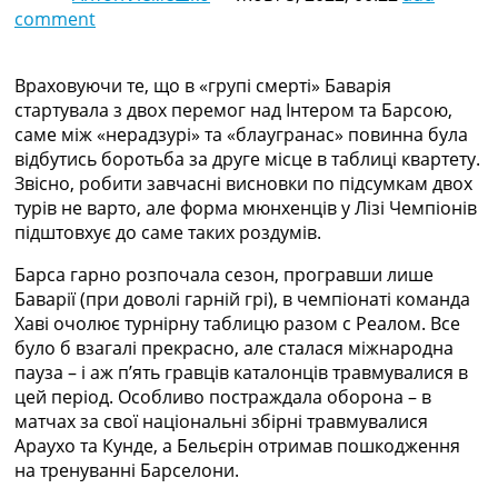
comment
Колективний прогноз
Турніри
Чемпіонат Світу
Враховуючи те, що в «групі смерті» Баварія
Україна. Прем’єр-Ліга
стартувала з двох перемог над Інтером та Барсою,
Україна. Перша Ліга
саме між «нерадзурі» та «блаугранас» повинна була
Ліга Чемпіонів
відбутись боротьба за друге місце в таблиці квартету.
Англія. Прем’єр-Ліга
Звісно, робити завчасні висновки по підсумкам двох
Іспанія. Ла Ліга
турів не варто, але форма мюнхенців у Лізі Чемпіонів
Ще Турніри >>>
підштовхує до саме таких роздумів.
Таблиці
Чемпіонат Світу. Турнирні таблиці
Барса гарно розпочала сезон, програвши лише
Таблиця УПЛ
Баварії (при доволі гарній грі), в чемпіонаті команда
Перша Ліга
Хаві очолює турнірну таблицю разом с Реалом. Все
Таблиця АПЛ
було б взагалі прекрасно, але сталася міжнародна
Таблиця Ла Ліги
пауза – і аж пʼять гравців каталонців травмувалися в
Таблиця Ліги Чемпіонів
цей період. Особливо постраждала оборона – в
Всі таблиці >>>
матчах за свої національні збірні травмувалися
Рейтинги
Араухо та Кунде, а Бельєрін отримав пошкодження
Рейтинг країн УЄФА
на тренуванні Барселони.
Рейтинг клубів УЄФА