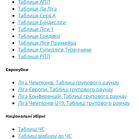
Таблиця АПЛ
Таблиця Ла Ліга
Таблиця Серії А
Таблиця Бундесліги
Таблиця Ліги 1
Таблиця Ередівізі
Таблиця Ліги Примейра
Таблиця Суперліги Туреччини
Таблиця РПЛ
Єврокубки
Ліга Чемпіонів. Таблиці групового раунду
Ліга Європи. Таблиці групового раунду
Ліга Конференцій. Таблиці групового раунду
Ліга Чемпіонів U19. Таблиці групового раунду
Національні збірні
Таблиці ЧС
Таблиці відбору до ЧС