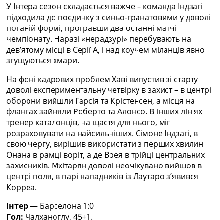
Рейтинг ФІФА
У Інтера сезон складається важче – команда Індзагі
Телепрограма
підходила до поєдинку з синьо-гранатовими у доволі
поганій формі, програвши два останні матчі
RU
чемпіонату. Наразі «нерадзурі» перебувають на
UA
девʼятому місці в Серії А, і над коучем міланців явно
згущуються хмари.
Categories
На фоні кадрових проблем Хаві випустив зі старту
Головна
доволі експериментальну четвірку в захист – в центрі
Новини футболу
оборони вийшли Гарсія та Крістенсен, а місця на
Відео
флангах зайняли Роберто та Алонсо. В інших лініях
Новини футболу України
тренер каталонців, на щастя для нього, міг
Футбольні трансфери
розраховувати на найсильніших. Сімоне Індзагі, в
Останні коментарі
свою чергу, вирішив використати з перших хвилин
Конкурс прогнозів
Онана в рамці воріт, а де Врея в трійці центральних
Логін
захисників. Мхітарян доволі неочікувано вийшов в
Рейтінги
центрі поля, в парі нападників із Лаутаро зʼявився
Правила
Корреа.
Колективний прогноз
Інтер
— Барселона 1:0
Турніри
Гол:
Чалханоглу, 45+1.
Чемпіонат Світу