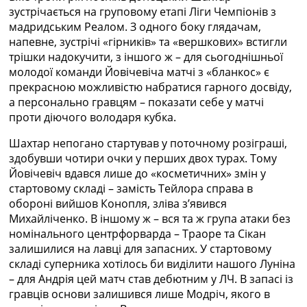
Рейтинг ФІФА
зустрічається на груповому етапі Ліги Чемпіонів з
Телепрограма
мадридським Реалом. З одного боку глядачам,
напевне, зустрічі «гірників» та «вершкових» встигли
RU
трішки надокучити, з іншого ж – для сьогоднішньої
UA
молодої команди Йовічевіча матчі з «бланкос» є
прекрасною можливістю набратися гарного досвіду,
Categories
а персонально гравцям – показати себе у матчі
проти діючого володаря кубка.
Головна
Новини футболу
Шахтар непогано стартував у поточному розіграші,
Відео
здобувши чотири очки у перших двох турах. Тому
Новини футболу України
Йовічевіч вдався лише до «косметичних» змін у
Футбольні трансфери
стартовому складі – замість Тейлора справа в
Останні коментарі
обороні вийшов Конопля, зліва зʼявився
Конкурс прогнозів
Михайліченко. В іншому ж – вся та ж група атаки без
Логін
номінального центрфорварда – Траоре та Сікан
Рейтінги
залишилися на лавці для запасних. У стартовому
Правила
складі суперника хотілось би виділити нашого Луніна
Колективний прогноз
– для Андрія цей матч став дебютним у ЛЧ. В запасі із
Турніри
гравців основи залишився лише Модріч, якого в
Чемпіонат Світу