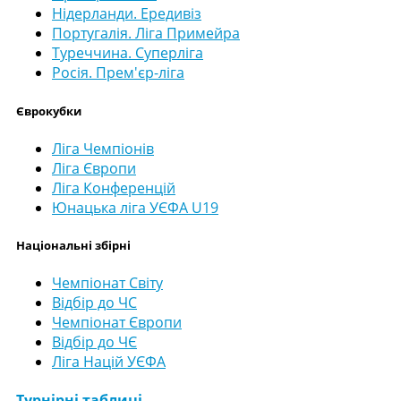
Нідерланди. Ередивіз
Португалія. Ліга Примейра
Туреччина. Суперліга
Росія. Прем'єр-ліга
Єврокубки
Ліга Чемпіонів
Ліга Європи
Ліга Конференцій
Юнацька ліга УЄФА U19
Національні збірні
Чемпіонат Світу
Відбір до ЧС
Чемпіонат Європи
Відбір до ЧЄ
Ліга Націй УЄФА
Турнірні таблиці