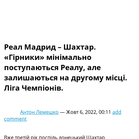
Колективний прогноз
Турніри
Чемпіонат Світу
Україна. Прем’єр-Ліга
Україна. Перша Ліга
Ліга Чемпіонів
Реал Мадрид – Шахтар.
Англія. Прем’єр-Ліга
Іспанія. Ла Ліга
«Гірники» мінімально
Ще Турніри >>>
поступаються Реалу, але
Таблиці
Чемпіонат Світу. Турнирні таблиці
залишаються на другому місці.
Таблиця УПЛ
Ліга Чемпіонів.
Перша Ліга
Таблиця АПЛ
Таблиця Ла Ліги
Таблиця Ліги Чемпіонів
Антон Лемешко
—
Жовт 6, 2022, 00:11
add
Всі таблиці >>>
comment
Рейтинги
Рейтинг країн УЄФА
Рейтинг клубів УЄФА
Вже третій рік поспіль донецький Шахтар