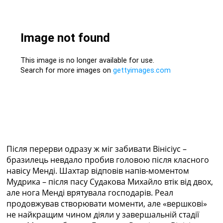
Після перерви одразу ж міг забивати Вінісіус –
бразилець невдало пробив головою після класного
навісу Менді. Шахтар відповів напів-моментом
Мудрика – після пасу Судакова Михайло втік від двох,
але нога Менді врятувала господарів. Реал
продовжував створювати моменти, але «вершкові»
не найкращим чином діяли у завершальній стадії