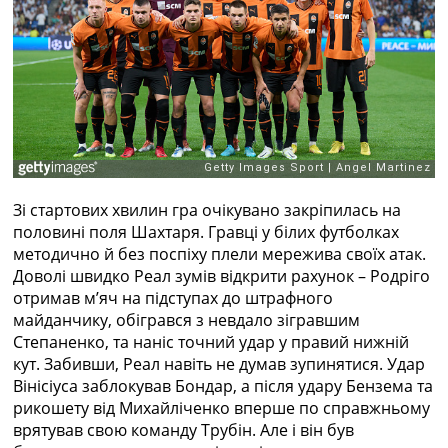
Зі стартових хвилин гра очікувано закріпилась на
половині поля Шахтаря. Гравці у білих футболках
методично й без поспіху плели мережива своїх атак.
Доволі швидко Реал зумів відкрити рахунок – Родріго
отримав мʼяч на підступах до штрафного
майданчику, обігрався з невдало зігравшим
Степаненко, та наніс точний удар у правий нижній
кут. Забивши, Реал навіть не думав зупинятися. Удар
Вінісіуса заблокував Бондар, а після удару Бензема та
рикошету від Михайліченко вперше по справжньому
врятував свою команду Трубін. Але і він був