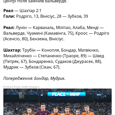
центрі поля замінив Вальверде.
Україна. Прем’єр-Ліга
Україна. Перша Ліга
Реал
— Шахтар 2:1
Ліга Чемпіонів
Голи:
Родріго, 13, Вінісіус, 28 — Зубков, 39
Англія. Прем’єр-Ліга
Іспанія. Ла Ліга
Реал:
Лунін — Карвахаль, Мілітао, Алаба, Менді —
Ще Турніри >>>
Вальверде, Чуамені (Камавінга, 75), Кроос — Родріго
Таблиці
(Асенсіо, 80), Бензема, Вінісіус.
Чемпіонат Світу. Турнирні таблиці
Таблиця УПЛ
Шахтар:
Трубін — Конопля, Бондар, Матвієнко,
Перша Ліга
Михайліченко — Степаненко (Траоре, 89) — Швед
Таблиця АПЛ
(Петряк, 67), Бондаренко, Судаков (Джурасек, 88),
Таблиця Ла Ліги
Мудрик — Зубков (Сікан, 67).
Таблиця Ліги Чемпіонів
Всі таблиці >>>
Попередження: Бондар, Мудрик.
Рейтинги
Embed from Getty Images
Рейтинг країн УЄФА
Рейтинг клубів УЄФА
Рейтинг ФІФА
Телепрограма