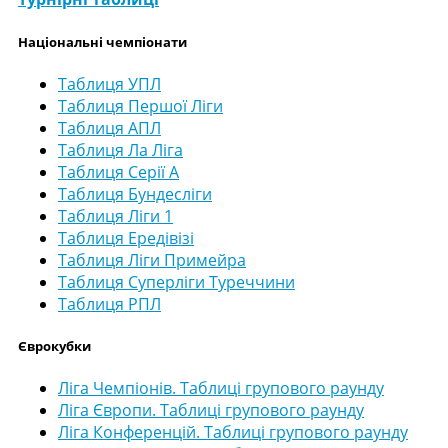
Національні чемпіонати
Таблиця УПЛ
Таблиця Першої Ліги
Таблиця АПЛ
Таблиця Ла Ліга
Таблиця Серії А
Таблиця Бундесліги
Таблиця Ліги 1
Таблиця Ередівізі
Таблиця Ліги Примейра
Таблиця Суперліги Туреччини
Таблиця РПЛ
Єврокубки
Ліга Чемпіонів. Таблиці групового раунду
Ліга Європи. Таблиці групового раунду
Ліга Конференцій. Таблиці групового раунду