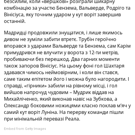
безсилим, коли «вершкові» розіграли шикарну
комбінацію за участю Бензема, Вальверде, Родріго та
Вінісіуса, яку точним ударом у кут воріт завершив
останній.
Мадридці продовжили знущатися, і лише якимось
дивом не зуміли забити втретє. Трубін героїчно
впорався з ударами Вальверде та Бензема, сам Карім
примудрився не влучити у ворота з 12-ти метрів,
пробиваючи без перешкод. Два гарних моменти
також запоров Вінісіус. На цьому фоні гол Шахтаря
здавався чимось неймовірним, і коли він стався,
саме таким епітетом його і можна було нагородити. І
справді, «гірники» забили на рівному місці, і гол
вийшов напрочуд чудовим – Мудрик віддав на
Михайліченко, який виконав навіс на Зубкова, а
Олександр боковими ножицями класно поклав мʼяч у
самий кут воріт Луніна. На перерву команди пішли
при мінімальній перевазі Реала.
Embed from Getty Images