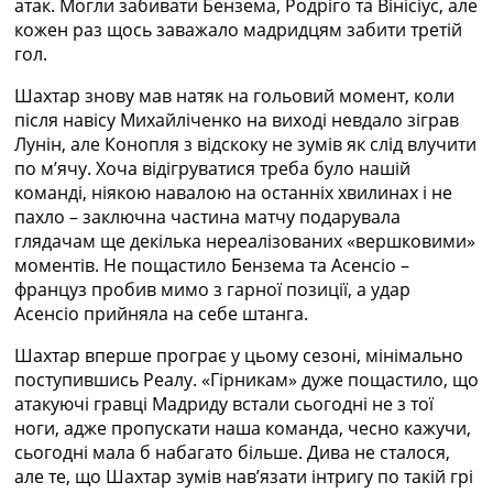
атак. Могли забивати Бензема, Родріго та Вінісіус, але
кожен раз щось заважало мадридцям забити третій
гол.
Шахтар знову мав натяк на гольовий момент, коли
після навісу Михайліченко на виході невдало зіграв
Лунін, але Конопля з відскоку не зумів як слід влучити
по мʼячу. Хоча відігруватися треба було нашій
команді, ніякою навалою на останніх хвилинах і не
пахло – заключна частина матчу подарувала
глядачам ще декілька нереалізованих «вершковими»
моментів. Не пощастило Бензема та Асенсіо –
француз пробив мимо з гарної позиції, а удар
Асенсіо прийняла на себе штанга.
Шахтар вперше програє у цьому сезоні, мінімально
поступившись Реалу. «Гірникам» дуже пощастило, що
атакуючі гравці Мадриду встали сьогодні не з тої
ноги, адже пропускати наша команда, чесно кажучи,
сьогодні мала б набагато більше. Дива не сталося,
але те, що Шахтар зумів нав’язати інтригу по такій грі