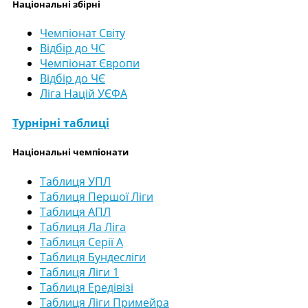
Національні збірні
Чемпіонат Світу
Відбір до ЧС
Чемпіонат Європи
Відбір до ЧЄ
Ліга Націй УЄФА
Турнірні таблиці
Національні чемпіонати
Таблиця УПЛ
Таблиця Першої Ліги
Таблиця АПЛ
Таблиця Ла Ліга
Таблиця Серії А
Таблиця Бундесліги
Таблиця Ліги 1
Таблиця Ередівізі
Таблиця Ліги Примейра