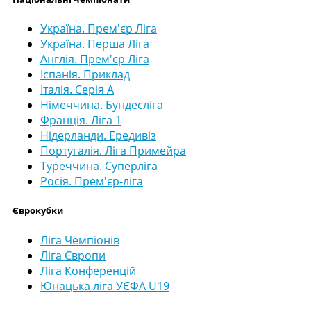
Україна. Прем'єр Ліга
Україна. Перша Ліга
Англія. Прем'єр Ліга
Іспанія. Приклад
Італія. Серія А
Німеччина. Бундесліга
Франція. Ліга 1
Нідерланди. Ередивіз
Португалія. Ліга Примейра
Туреччина. Суперліга
Росія. Прем'єр-ліга
Єврокубки
Ліга Чемпіонів
Ліга Європи
Ліга Конференцій
Юнацька ліга УЄФА U19