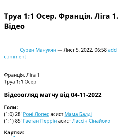
Колективний прогноз
Турніри
Труа 1:1 Осер. Франція. Ліга 1.
Чемпіонат Світу
Відео
Україна. Прем’єр-Ліга
Україна. Перша Ліга
Ліга Чемпіонів
Англія. Прем’єр-Ліга
Сурен Манукян
—
Лист 5, 2022, 06:58
add
Іспанія. Ла Ліга
comment
Ще Турніри >>>
Таблиці
Чемпіонат Світу. Турнирні таблиці
Франція. Ліга 1
Таблиця УПЛ
Труа
1:1
Осер
Перша Ліга
Таблиця АПЛ
Відеоогляд матчу від 04-11-2022
Таблиця Ла Ліги
Таблиця Ліги Чемпіонів
Голи:
Всі таблиці >>>
(1:0) 28′
Роні Лопес
асист
Мама Балді
Рейтинги
(1:1) 85′
Гаетан Перрін
асист
Лассін Сінайоко
Рейтинг країн УЄФА
Картки:
Рейтинг клубів УЄФА