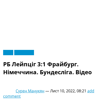
RU
Відео
Ексклюзив
UA
Головна
Меню
РБ Лейпціг 3:1 Фрайбург.
Новини футболу
Відео
Німеччина. Бундесліга. Відео
Новини футболу України
Футбольні трансфери
Останні коментарі
Сурен Манукян
—
Лист 10, 2022, 08:21
add
Конкурс прогнозів
comment
Логін
Рейтінги
Правила