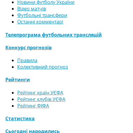
Новини футболу України
Відео матчів
Футбольні трансфери
Останні комментарі
Телепрограма футбольних трансляцій
Конкурс прогнозів
Правила
Колективний прогноз
Рейтинги
Рейтинг країн УЄФА
Рейтинг клубів УЄФА
Рейтинг ФІФА
Статистика
Сьогодні народились