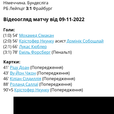
Німеччина. Бундесліга
Колективний прогноз
РБ Лейпціг
3:1
Фрайбург
Турніри
Чемпіонат Світу
Відеоогляд матчу від 09-11-2022
Україна. Прем’єр-Ліга
Україна. Перша Ліга
Голи:
Ліга Чемпіонів
(1:0) 54′
Мохамед Сімакан
Англія. Прем’єр-Ліга
(2:0) 56′
Крістофер Нкунку
асист
Домінік Собошлай
Іспанія. Ла Ліга
(2:1) 66′
Лукас Кюблер
Ще Турніри >>>
(3:1) 78′
Еміль Форсберг
(Пенальті)
Таблиці
Чемпіонат Світу. Турнирні таблиці
Картки:
Таблиця УПЛ
41′
Ріцу Доан
(Попередження)
Перша Ліга
43′
Ву-Йон Чжон
(Попередження)
Таблиця АПЛ
46′
Кіліан Сілдиллія
(Попередження)
Таблиця Ла Ліги
88′
Роланд Саллаї
(Попередження)
Таблиця Ліги Чемпіонів
90’+5
Крістофер Нкунку
(Попередження)
Всі таблиці >>>
Рейтинги
Рейтинг країн УЄФА
Рейтинг клубів УЄФА