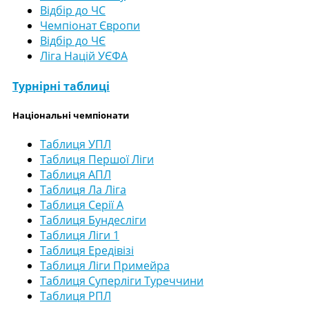
Відбір до ЧС
Чемпіонат Європи
Відбір до ЧЄ
Ліга Націй УЄФА
Турнірні таблиці
Національні чемпіонати
Таблиця УПЛ
Таблиця Першої Ліги
Таблиця АПЛ
Таблиця Ла Ліга
Таблиця Серії А
Таблиця Бундесліги
Таблиця Ліги 1
Таблиця Ередівізі
Таблиця Ліги Примейра
Таблиця Суперліги Туреччини
Таблиця РПЛ