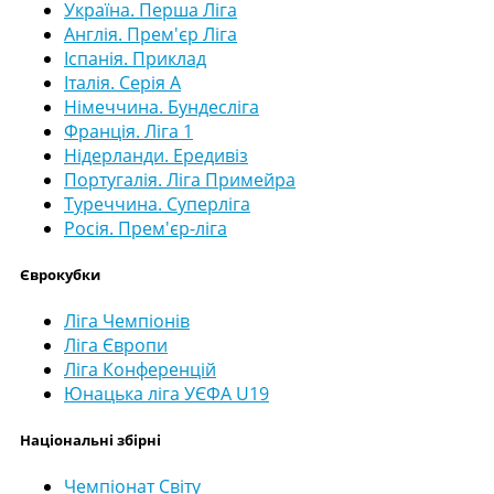
Україна. Перша Ліга
Англія. Прем'єр Ліга
Іспанія. Приклад
Італія. Серія А
Німеччина. Бундесліга
Франція. Ліга 1
Нідерланди. Ередивіз
Португалія. Ліга Примейра
Туреччина. Суперліга
Росія. Прем'єр-ліга
Єврокубки
Ліга Чемпіонів
Ліга Європи
Ліга Конференцій
Юнацька ліга УЄФА U19
Національні збірні
Чемпіонат Світу