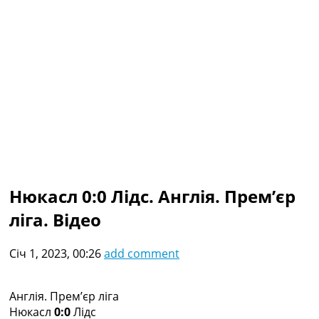
Колективний прогноз
Турніри
Чемпіонат Світу
Україна. Прем’єр-Ліга
Україна. Перша Ліга
Ліга Чемпіонів
Англія. Прем’єр-Ліга
Іспанія. Ла Ліга
Ще Турніри >>>
Таблиці
Чемпіонат Світу. Турнирні таблиці
Таблиця УПЛ
Нюкасл 0:0 Лідс. Англія. Прем’єр
Перша Ліга
ліга. Відео
Таблиця АПЛ
Таблиця Ла Ліги
Таблиця Ліги Чемпіонів
Січ 1, 2023, 00:26
add comment
Всі таблиці >>>
Рейтинги
Рейтинг країн УЄФА
Англія. Прем’єр ліга
Рейтинг клубів УЄФА
Нюкасл
0:0
Лідс