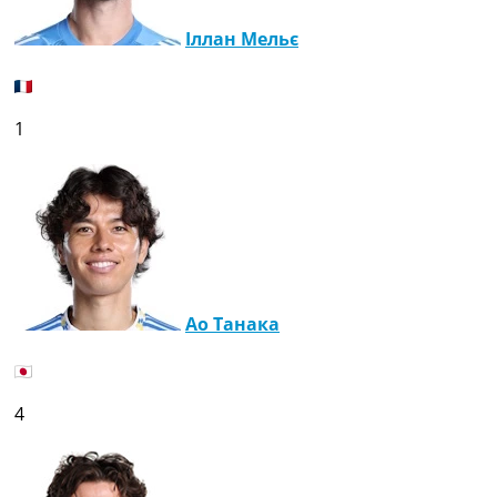
Іллан Мельє
1
Ао Танака
4