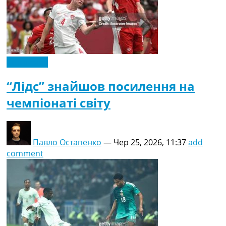
Ексклюзив
“Лідс” знайшов посилення на
чемпіонаті світу
Павло Остапенко
—
Чер 25, 2026, 11:37
add
comment