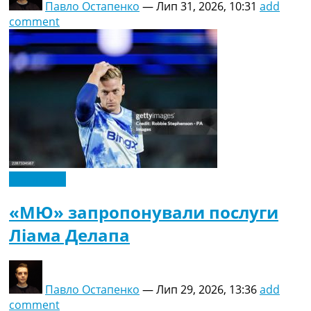
Павло Остапенко
—
Лип 31, 2026, 10:31
add
comment
Ексклюзив
«МЮ» запропонували послуги
Ліама Делапа
Павло Остапенко
—
Лип 29, 2026, 13:36
add
comment