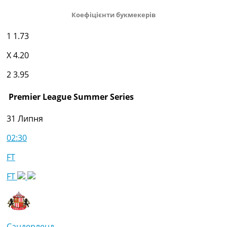
Коефіцієнти букмекерів
1
1.73
X
4.20
2
3.95
Premier League Summer Series
31 Липня
02:30
FT
FT
Сандерленд