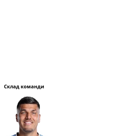
Рейтинг ФІФА
Телепрограма
RU
UA
Categories
Головна
Новини футболу
Відео
Новини футболу України
Футбольні трансфери
Склад команди
Останні коментарі
Конкурс прогнозів
Логін
Рейтінги
Правила
Колективний прогноз
Турніри
Чемпіонат Світу