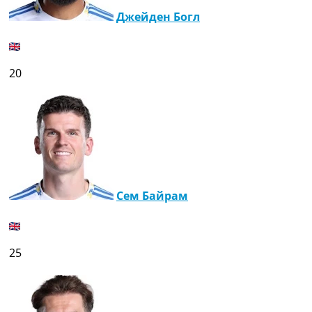
Джейден Богл
20
Сем Байрам
25