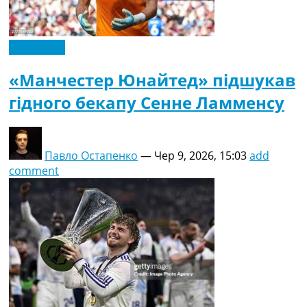
Ексклюзив
«Манчестер Юнайтед» підшукав
гідного бекапу Сенне Ламменсу
Павло Остапенко
—
Чер 9, 2026, 15:03
add
comment