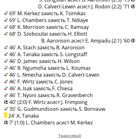
71' (2:2) D. Calvert-Lewin асист J. Rodon
69' M. Kerkez замість K. Tsimikas
69' L. Chambers замість T. Ndiaye
68' K. Morrison замість C. Ramsay
68' D. Szoboszlai замість H. Elliott
60' (2:1) B. Aaronson асист E. Ampadu
46' A. Stach замість B. Aaronson
46' A. Tanaka замість S. Longstaff
46' D. James замість H. Wilson
46' R. Ngumoha замість L. Koumas
46' L. Nmecha замість D. Calvert-Lewin
46' F. Wirtz замість C. Jones
46' A. Isak замість F. Chiesa
46' T. Nyoni замість R. Gravenberch
40' (2:0) F. Wirtz асист J. Frimpong
35' G. Gudmundsson замість S. Bornauw
24' A. Tanaka
7' (1:0) L. Chambers асист M. Kerkez
Трансляції