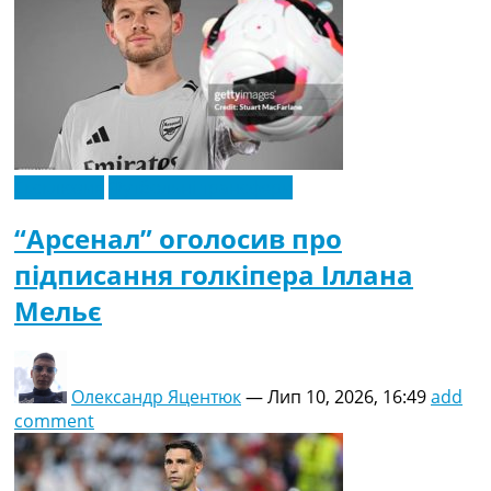
Ексклюзив
Футбольні трансфери
“Арсенал” оголосив про
підписання голкіпера Іллана
Мельє
Олександр Яцентюк
—
Лип 10, 2026, 16:49
add
comment