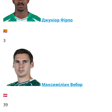
Джуніор Фірпо
3
Максиміліан Вебер
39