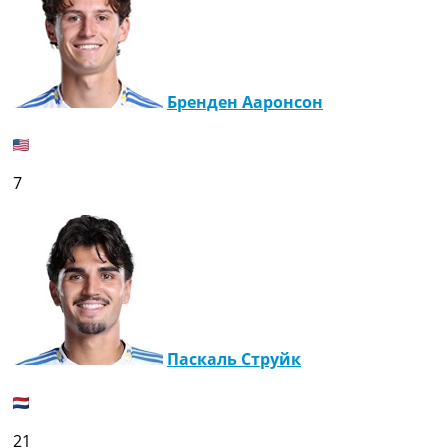
Бренден Ааронсон
7
Паскаль Струйк
21