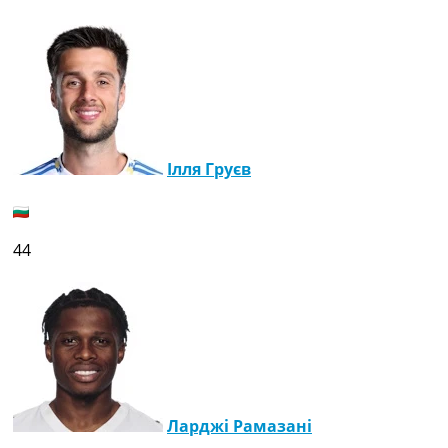
Ілля Груєв
44
Ларджі Рамазані