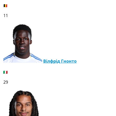
11
Вілфрід Гнонто
29