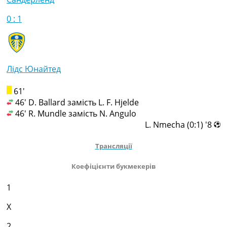
0 : 1
Лідс Юнайтед
61'
46' D. Ballard замість L. F. Hjelde
46' R. Mundle замість N. Angulo
8' (0:1) L. Nmecha
Трансляції
Коефіцієнти букмекерів
1
X
2