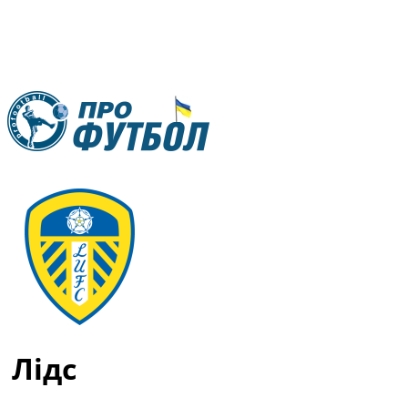
RU
UA
Головна
Меню
Новини футболу
Відео
Новини футболу України
Футбольні трансфери
Останні коментарі
Конкурс прогнозів
Лідс
Логін
Рейтінги
Правила