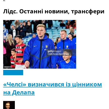
Лідс. Останні новини, трансфери
Ексклюзив
«Челсі» визначився із цінником
на Делапа