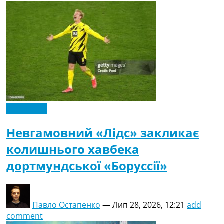
Ексклюзив
Невгамовний «Лідс» закликає
колишнього хавбека
дортмундської «Боруссії»
Павло Остапенко
—
Лип 28, 2026, 12:21
add
comment