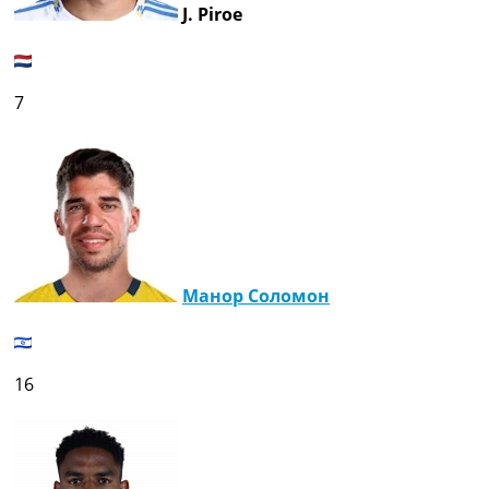
J. Piroe
Україна. Прем’єр-Ліга
Україна. Перша Ліга
Ліга Чемпіонів
Англія. Прем’єр-Ліга
7
Іспанія. Ла Ліга
Ще Турніри >>>
Таблиці
Чемпіонат Світу. Турнирні таблиці
Таблиця УПЛ
Перша Ліга
Таблиця АПЛ
Таблиця Ла Ліги
Манор Соломон
Таблиця Ліги Чемпіонів
Всі таблиці >>>
Рейтинги
Рейтинг країн УЄФА
16
Рейтинг клубів УЄФА
Рейтинг ФІФА
Телепрограма