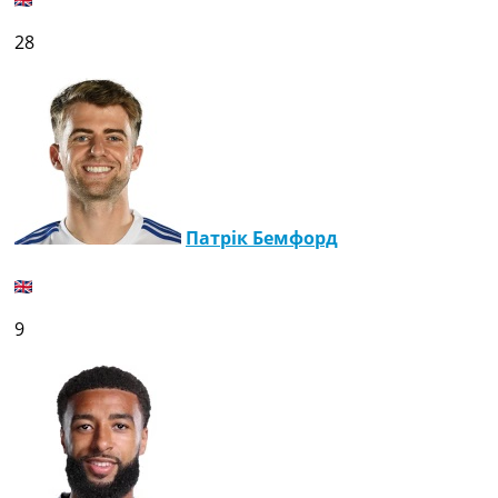
28
Патрік Бемфорд
9