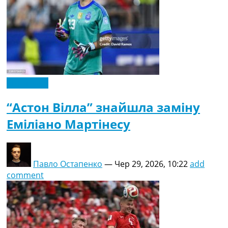
Ексклюзив
“Астон Вілла” знайшла заміну
Еміліано Мартінесу
Павло Остапенко
—
Чер 29, 2026, 10:22
add
comment