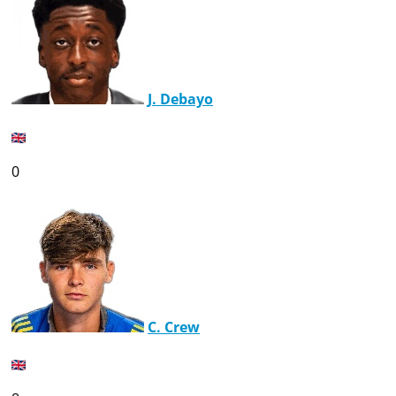
J. Debayo
0
C. Crew