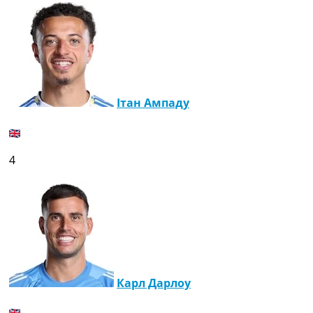
Ітан Ампаду
4
Карл Дарлоу