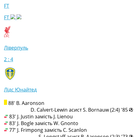
FT
FT
Ліверпуль
2 : 4
Лідс Юнайтед
88' B. Aaronson
85' (2:4) D. Calvert-Lewin асист S. Bornauw
83' J. Justin замість J. Lienou
83' J. Bogle замість W. Gnonto
77' J. Frimpong замість C. Scanlon
73' (2:3) S. Longstaff асист B. Aaronson