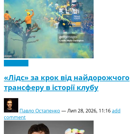
Ексклюзив
«Лідс» за крок від найдорожчого
трансферу в історії клубу
Павло Остапенко
—
Лип 28, 2026, 11:16
add
comment