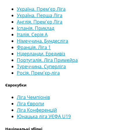
Україна. Прем'єр Ліга
Україна. Перша Ліга
Англія. Прем'єр Ліга
Іспанія. Приклад
Італія. Серія А
Німеччина. Бундесліга
Франція. Ліга 1
Нідерланди. Ередивіз
Португалія. Ліга Примейра
Туреччина. Суперліга
Росія. Прем'єр-ліга
Єврокубки
Ліга Чемпіонів
Ліга Європи
Ліга Конференцій
Юнацька ліга УЄФА U19
Національні збірні