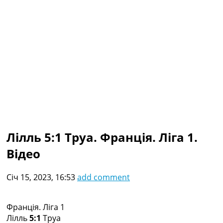
Колективний прогноз
Турніри
Чемпіонат Світу
Україна. Прем’єр-Ліга
Україна. Перша Ліга
Ліга Чемпіонів
Англія. Прем’єр-Ліга
Іспанія. Ла Ліга
Ще Турніри >>>
Таблиці
Чемпіонат Світу. Турнирні таблиці
Таблиця УПЛ
Лілль 5:1 Труа. Франція. Ліга 1.
Перша Ліга
Відео
Таблиця АПЛ
Таблиця Ла Ліги
Таблиця Ліги Чемпіонів
Січ 15, 2023, 16:53
add comment
Всі таблиці >>>
Рейтинги
Рейтинг країн УЄФА
Франція. Ліга 1
Рейтинг клубів УЄФА
Лілль
5:1
Труа