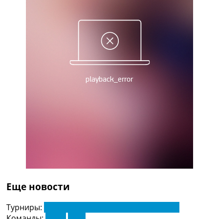
Україна. Прем’єр-Ліга
Україна. Перша Ліга
Ліга Чемпіонів
Англія. Прем’єр-Ліга
Іспанія. Ла Ліга
Ще Турніри >>>
Таблиці
Чемпіонат Світу. Турнирні таблиці
Таблиця УПЛ
Перша Ліга
Таблиця АПЛ
Таблиця Ла Ліги
Таблиця Ліги Чемпіонів
Всі таблиці >>>
Рейтинги
Рейтинг країн УЄФА
Рейтинг клубів УЄФА
Еще новости
Рейтинг ФІФА
Телепрограма
Турниры:
Чемпіонат Франції з футболу. Ліга 1
Команды:
Лілль
Труа