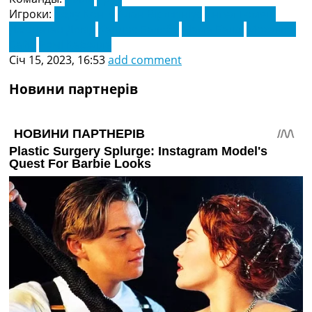
Игроки:
Абду Конте
Алан Вірджініус
Ангел Гомеш
Джонатан Девід
Карлос Балеба
Мама Балді
Мохамед
Байо
Ремі Кабелла
Січ 15, 2023, 16:53
add comment
Новини партнерів