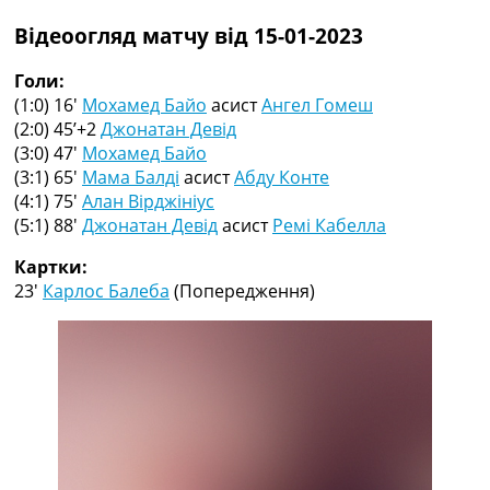
Рейтинг ФІФА
Відеоогляд матчу від 15-01-2023
Телепрограма
RU
Голи:
UA
(1:0) 16′
Мохамед Байо
асист
Ангел Гомеш
(2:0) 45’+2
Джонатан Девід
Categories
(3:0) 47′
Мохамед Байо
(3:1) 65′
Мама Балді
асист
Абду Конте
Головна
(4:1) 75′
Алан Вірджініус
Новини футболу
(5:1) 88′
Джонатан Девід
асист
Ремі Кабелла
Відео
Новини футболу України
Картки:
Футбольні трансфери
23′
Карлос Балеба
(Попередження)
Останні коментарі
Конкурс прогнозів
Логін
Рейтінги
Правила
Колективний прогноз
Турніри
Чемпіонат Світу