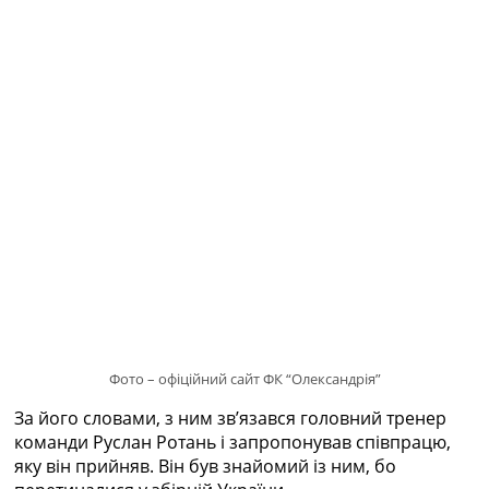
Рейтинг ФІФА
Телепрограма
RU
UA
Categories
Головна
Новини футболу
Відео
Новини футболу України
Футбольні трансфери
Останні коментарі
Конкурс прогнозів
Логін
Фото – офіційний сайт ФК “Олександрія”
Рейтінги
Правила
За його словами, з ним зв’язався головний тренер
Колективний прогноз
команди Руслан Ротань і запропонував співпрацю,
Турніри
яку він прийняв. Він був знайомий із ним, бо
Чемпіонат Світу