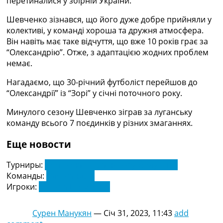
перетиналися у збірній України.
Україна. Прем’єр-Ліга
Україна. Перша Ліга
Шевченко зізнався, що його дуже добре прийняли у
Ліга Чемпіонів
колективі, у команді хороша та дружня атмосфера.
Англія. Прем’єр-Ліга
Він навіть має таке відчуття, що вже 10 років грає за
Іспанія. Ла Ліга
“Олександрію”. Отже, з адаптацією жодних проблем
Ще Турніри >>>
немає.
Таблиці
Нагадаємо, що 30-річний футболіст перейшов до
Чемпіонат Світу. Турнирні таблиці
“Олександрії” із “Зорі” у січні поточного року.
Таблиця УПЛ
Перша Ліга
Минулого сезону Шевченко зіграв за луганську
Таблиця АПЛ
команду всього 7 поєдинків у різних змаганнях.
Таблиця Ла Ліги
Таблиця Ліги Чемпіонів
Еще новости
Всі таблиці >>>
Рейтинги
Турниры:
Чемпіонат України з футболу. УПЛ
Рейтинг країн УЄФА
Команды:
Олександрія
Рейтинг клубів УЄФА
Игроки:
Микита Шевченка
Рейтинг ФІФА
Телепрограма
Сурен Манукян
—
Січ 31, 2023, 11:43
add