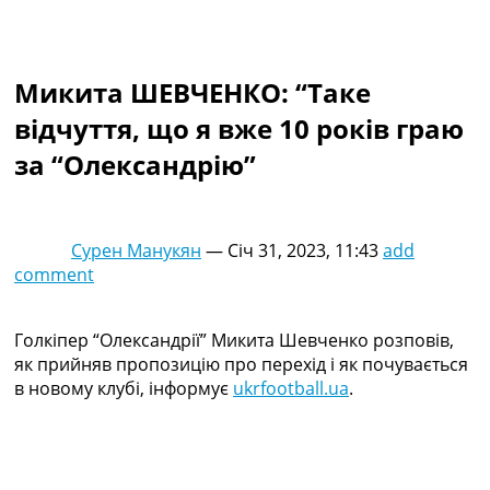
Колективний прогноз
Турніри
Чемпіонат Світу
Микита ШЕВЧЕНКО: “Таке
Україна. Прем’єр-Ліга
Україна. Перша Ліга
відчуття, що я вже 10 років граю
Ліга Чемпіонів
за “Олександрію”
Англія. Прем’єр-Ліга
Іспанія. Ла Ліга
Ще Турніри >>>
Таблиці
Сурен Манукян
—
Січ 31, 2023, 11:43
add
Чемпіонат Світу. Турнирні таблиці
comment
Таблиця УПЛ
Перша Ліга
Таблиця АПЛ
Голкіпер “Олександрії” Микита Шевченко розповів,
Таблиця Ла Ліги
як прийняв пропозицію про перехід і як почувається
Таблиця Ліги Чемпіонів
в новому клубі, інформує
ukrfootball.ua
.
Всі таблиці >>>
Рейтинги
Рейтинг країн УЄФА
Рейтинг клубів УЄФА