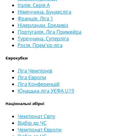
Італія. Серія А
Німеччина. Бундесліга
Франція. Ліга 1
Нідерланди. Ередивіз
Португалія. Ліга Примейра
Туреччина. Суперліга
Росія. Прем'єр-ліга
Єврокубки
Ліга Чемпіонів
Ліга Європи
Ліга Конференцій
Юнацька ліга УЄФА U19
Національні збірні
Чемпіонат Світу
Відбір до ЧС
Чемпіонат Європи