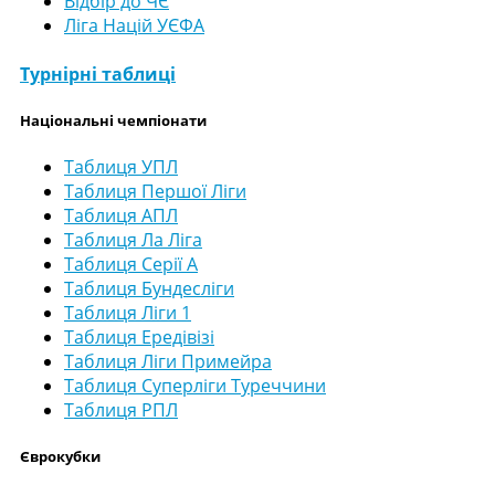
Відбір до ЧЄ
Ліга Націй УЄФА
Турнірні таблиці
Національні чемпіонати
Таблиця УПЛ
Таблиця Першої Ліги
Таблиця АПЛ
Таблиця Ла Ліга
Таблиця Серії А
Таблиця Бундесліги
Таблиця Ліги 1
Таблиця Ередівізі
Таблиця Ліги Примейра
Таблиця Суперліги Туреччини
Таблиця РПЛ
Єврокубки