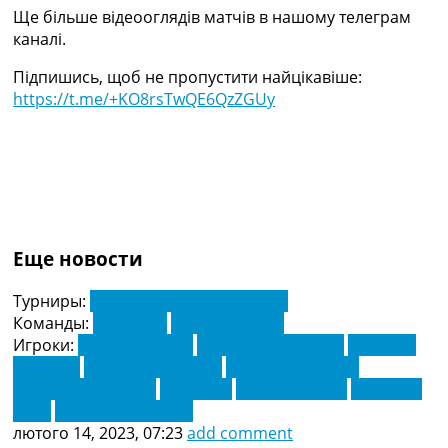
Ще більше відеооглядів матчів в нашому телеграм
каналі.
Підпишись, щоб не пропустити найцікавіше:
https://t.me/+KO8rsTwQE6QzZGUy
Еще новости
Турниры:
Ла Ліга. Чемпіонат Іспанії
Команды:
Еспаньол
Реал Сосьєдад
Игроки:
Брайан Оліван
Карлос Фернандес
Леандро
Кабрера
Мартін Брейтуейт
Мікель Оярзабал
Олександр Серлот
Оскар Гіл
Сергія Дардер
Такефуса
Кубо
Хосе Карлос Лазо
лютого 14, 2023, 07:23
add comment