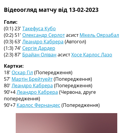
Рейтинг ФІФА
Відеоогляд матчу від 13-02-2023
Телепрограма
RU
Голи:
UA
(0:1) 23′
Такефуса Кубо
(0:2) 51′
Олександр Серлот
асист
Мікель Оярзабал
Categories
(0:3) 63′
Леандро Кабрера
(Автогол)
(1:3) 74′
Сергія Дардер
Головна
(2:3) 87′
Брайан Оліван
асист
Хосе Карлос Лазо
Новини футболу
Відео
Картки:
Новини футболу України
18′
Оскар Гіл
(Попередження)
Футбольні трансфери
57′
Мартін Брейтуейт
(Попередження)
Останні коментарі
80′
Леандро Кабрера
(Попередження)
Конкурс прогнозів
90’+4
Леандро Кабрера
(Червона, друге
Логін
попередження)
Рейтінги
90’+7
Карлос Фернандес
(Попередження)
Правила
Колективний прогноз
Турніри
Чемпіонат Світу