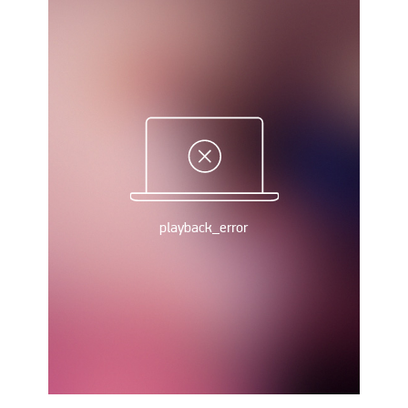
Україна. Прем’єр-Ліга
Україна. Перша Ліга
Ліга Чемпіонів
Англія. Прем’єр-Ліга
Іспанія. Ла Ліга
Ще Турніри >>>
Таблиці
Чемпіонат Світу. Турнирні таблиці
Таблиця УПЛ
Перша Ліга
Таблиця АПЛ
Таблиця Ла Ліги
Таблиця Ліги Чемпіонів
Всі таблиці >>>
Рейтинги
Рейтинг країн УЄФА
Рейтинг клубів УЄФА
Рейтинг ФІФА
Телепрограма