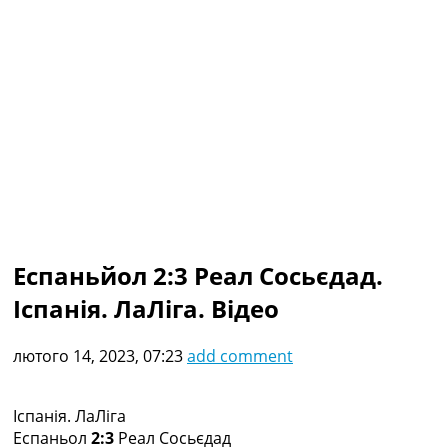
Колективний прогноз
Турніри
Чемпіонат Світу
Україна. Прем’єр-Ліга
Україна. Перша Ліга
Ліга Чемпіонів
Англія. Прем’єр-Ліга
Іспанія. Ла Ліга
Ще Турніри >>>
Таблиці
Чемпіонат Світу. Турнирні таблиці
Таблиця УПЛ
Еспаньйол 2:3 Реал Сосьєдад.
Перша Ліга
Іспанія. ЛаЛіга. Відео
Таблиця АПЛ
Таблиця Ла Ліги
Таблиця Ліги Чемпіонів
лютого 14, 2023, 07:23
add comment
Всі таблиці >>>
Рейтинги
Рейтинг країн УЄФА
Іспанія. ЛаЛіга
Рейтинг клубів УЄФА
Еспаньол
2:3
Реал Сосьєдад