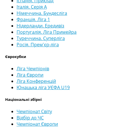
Іспанія. Приклад
Італія. Серія А
Німеччина. Бундесліга
Франція. Ліга 1
Нідерланди. Ередивіз
Португалія. Ліга Примейра
Туреччина. Суперліга
Росія. Прем'єр-ліга
Єврокубки
Ліга Чемпіонів
Ліга Європи
Ліга Конференцій
Юнацька ліга УЄФА U19
Національні збірні
Чемпіонат Світу
Відбір до ЧС
Чемпіонат Європи