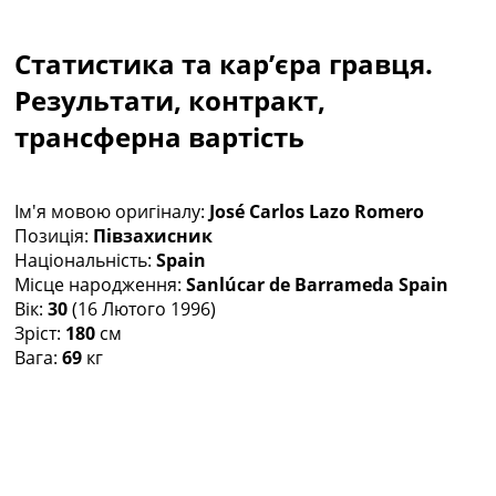
Колективний прогноз
Турніри
Статистика та кар’єра гравця.
Чемпіонат Світу
Результати, контракт,
Україна. Прем’єр-Ліга
Україна. Перша Ліга
трансферна вартість
Ліга Чемпіонів
Англія. Прем’єр-Ліга
Іспанія. Ла Ліга
Ім'я мовою оригіналу:
José Carlos Lazo Romero
Ще Турніри >>>
Позиція:
Півзахисник
Таблиці
Національність:
Spain
Чемпіонат Світу. Турнирні таблиці
Місце народження:
Sanlúcar de Barrameda Spain
Таблиця УПЛ
Вік:
30
(16 Лютого 1996)
Перша Ліга
Зріст:
180
см
Таблиця АПЛ
Вага:
69
кг
Таблиця Ла Ліги
Таблиця Ліги Чемпіонів
Всі таблиці >>>
Рейтинги
Рейтинг країн УЄФА
Рейтинг клубів УЄФА