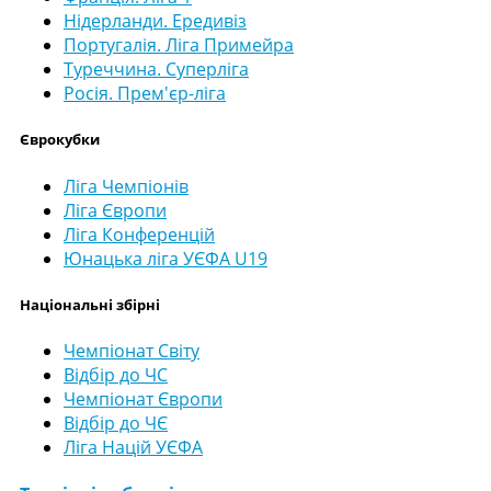
Нідерланди. Ередивіз
Португалія. Ліга Примейра
Туреччина. Суперліга
Росія. Прем'єр-ліга
Єврокубки
Ліга Чемпіонів
Ліга Європи
Ліга Конференцій
Юнацька ліга УЄФА U19
Національні збірні
Чемпіонат Світу
Відбір до ЧС
Чемпіонат Європи
Відбір до ЧЄ
Ліга Націй УЄФА