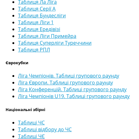
Таблиця Ла Ліга
Таблиця Серії А
Таблиця Бундесліги
Таблиця Ліги 1
Таблиця Ередівізі
Таблиця Ліги Примейра
Таблиця Суперліги Туреччини
Таблиця РПЛ
Єврокубки
Ліга Чемпіонів. Таблиці групового раунду
Ліга Європи. Таблиці групового раунду
Ліга Конференцій. Таблиці групового раунду
Ліга Чемпіонів U19. Таблиці групового раунду
Національні збірні
Таблиці ЧС
Таблиці відбору до ЧС
Таблиці ЧЄ