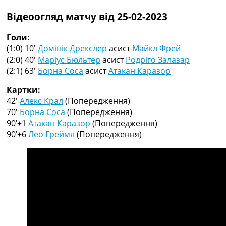
Рейтинг ФІФА
Відеоогляд матчу від 25-02-2023
Телепрограма
RU
Голи:
UA
(1:0) 10′
Домінік Дрекслер
асист
Майкл Фрей
(2:0) 40′
Маріус Бюльтер
асист
Родріго Залазар
Categories
(2:1) 63′
Борна Соса
асист
Атакан Каразор
Головна
Картки:
Новини футболу
42′
Алекс Крал
(Попередження)
Відео
70′
Борна Соса
(Попередження)
Новини футболу України
90’+1
Атакан Каразор
(Попередження)
Футбольні трансфери
90’+6
Лео Греймл
(Попередження)
Останні коментарі
Конкурс прогнозів
Логін
Рейтінги
Правила
Колективний прогноз
Турніри
Чемпіонат Світу