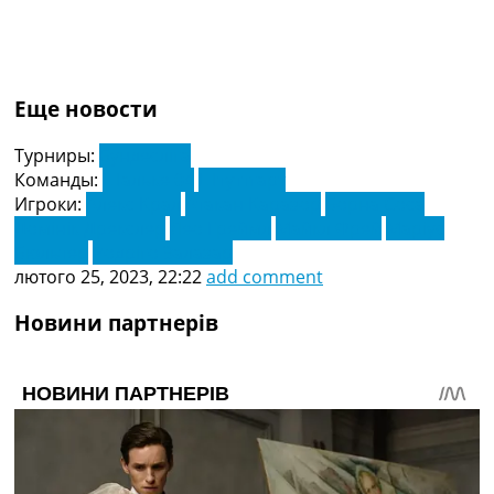
Еще новости
Турниры:
Бундесліга
Команды:
Шальке 04
Штуттгарт
Игроки:
Алекс Крал
Атакан Каразор
Борна Соса
Домінік Дрекслер
Лео Греймл
Майкл Фрей
Маріус
Бюльтер
Родріго Залазар
лютого 25, 2023, 22:22
add comment
Новини партнерів