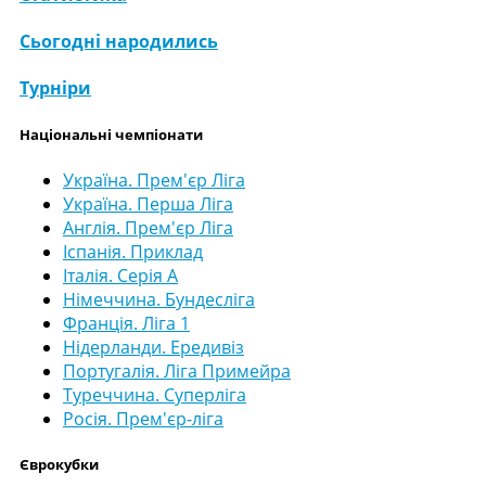
Сьогодні народились
Турніри
Національні чемпіонати
Україна. Прем'єр Ліга
Україна. Перша Ліга
Англія. Прем'єр Ліга
Іспанія. Приклад
Італія. Серія А
Німеччина. Бундесліга
Франція. Ліга 1
Нідерланди. Ередивіз
Португалія. Ліга Примейра
Туреччина. Суперліга
Росія. Прем'єр-ліга
Єврокубки