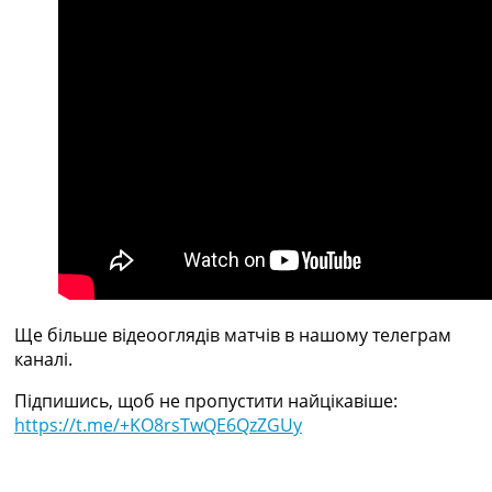
Україна. Прем’єр-Ліга
Україна. Перша Ліга
Ліга Чемпіонів
Англія. Прем’єр-Ліга
Іспанія. Ла Ліга
Ще Турніри >>>
Таблиці
Чемпіонат Світу. Турнирні таблиці
Таблиця УПЛ
Перша Ліга
Таблиця АПЛ
Таблиця Ла Ліги
Таблиця Ліги Чемпіонів
Всі таблиці >>>
Ще більше відеооглядів матчів в нашому телеграм
Рейтинги
каналі.
Рейтинг країн УЄФА
Підпишись, щоб не пропустити найцікавіше:
Рейтинг клубів УЄФА
https://t.me/+KO8rsTwQE6QzZGUy
Рейтинг ФІФА
Телепрограма