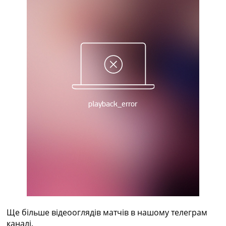
Україна. Прем’єр-Ліга
Україна. Перша Ліга
Ліга Чемпіонів
Англія. Прем’єр-Ліга
Іспанія. Ла Ліга
Ще Турніри >>>
Таблиці
Чемпіонат Світу. Турнирні таблиці
Таблиця УПЛ
Перша Ліга
Таблиця АПЛ
Таблиця Ла Ліги
Таблиця Ліги Чемпіонів
Всі таблиці >>>
Рейтинги
Рейтинг країн УЄФА
Рейтинг клубів УЄФА
Рейтинг ФІФА
Телепрограма
Ще більше відеооглядів матчів в нашому телеграм
каналі.