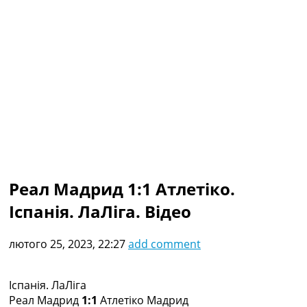
Колективний прогноз
Турніри
Чемпіонат Світу
Україна. Прем’єр-Ліга
Україна. Перша Ліга
Ліга Чемпіонів
Англія. Прем’єр-Ліга
Іспанія. Ла Ліга
Ще Турніри >>>
Таблиці
Чемпіонат Світу. Турнирні таблиці
Таблиця УПЛ
Реал Мадрид 1:1 Атлетіко.
Перша Ліга
Іспанія. ЛаЛіга. Відео
Таблиця АПЛ
Таблиця Ла Ліги
Таблиця Ліги Чемпіонів
лютого 25, 2023, 22:27
add comment
Всі таблиці >>>
Рейтинги
Рейтинг країн УЄФА
Іспанія. ЛаЛіга
Рейтинг клубів УЄФА
Реал Мадрид
1:1
Атлетіко Мадрид