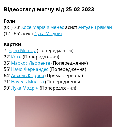
Рейтинг ФІФА
Відеоогляд матчу від 25-02-2023
Телепрограма
RU
Голи:
UA
(0:1) 78′
Хосе Марія Хіменес
асист
Антуан Грізман
(1:1) 85′
асист
Лука Модріч
Categories
Картки:
Головна
7′
Едер Мілітау
(Попередження)
Новини футболу
22′
Коке
(Попередження)
Відео
36′
Маркос Льоренте
(Попередження)
Новини футболу України
56′
Начо Фернандес
(Попередження)
Футбольні трансфери
64′
Анхель Корреа
(Пряма червона)
Останні коментарі
71′
Науель Моліна
(Попередження)
Конкурс прогнозів
90′
Лука Модріч
(Попередження)
Логін
Рейтінги
Правила
Колективний прогноз
Турніри
Чемпіонат Світу