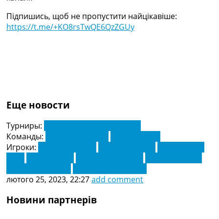
Підпишись, щоб не пропустити найцікавіше:
https://t.me/+KO8rsTwQE6QzZGUy
Еще новости
Турниры:
Ла Ліга. Чемпіонат Іспанії
Команды:
Атлетіко Мадрид
Реал Мадрид
Игроки:
Антуан Грізман
Анхель Корреа
Едер Мілітау
Коке
Лука Модріч
Маркос Льоренте
Науель Моліна
Начо Фернандес
Хосе Марія Хіменес
лютого 25, 2023, 22:27
add comment
Новини партнерів