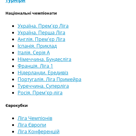
Турніри
Національні чемпіонати
Україна. Прем'єр Ліга
Україна. Перша Ліга
Англія. Прем'єр Ліга
Іспанія. Приклад
Італія. Серія А
Німеччина. Бундесліга
Франція. Ліга 1
Нідерланди. Ередивіз
Португалія. Ліга Примейра
Туреччина. Суперліга
Росія. Прем'єр-ліга
Єврокубки
Ліга Чемпіонів
Ліга Європи
Ліга Конференцій