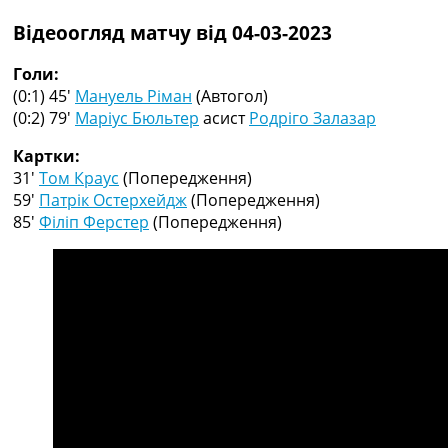
Рейтинг ФІФА
Відеоогляд матчу від 04-03-2023
Телепрограма
RU
Голи:
UA
(0:1) 45′
Мануель Ріман
(Автогол)
(0:2) 79′
Маріус Бюльтер
асист
Родріго Залазар
Categories
Картки:
Головна
31′
Том Краус
(Попередження)
Новини футболу
59′
Патрік Остерхейдж
(Попередження)
Відео
85′
Філіп Ферстер
(Попередження)
Новини футболу України
Футбольні трансфери
Останні коментарі
Конкурс прогнозів
Логін
Рейтінги
Правила
Колективний прогноз
Турніри
Чемпіонат Світу