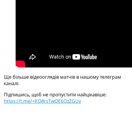
Україна. Прем’єр-Ліга
Україна. Перша Ліга
Ліга Чемпіонів
Англія. Прем’єр-Ліга
Іспанія. Ла Ліга
Ще Турніри >>>
Таблиці
Чемпіонат Світу. Турнирні таблиці
Таблиця УПЛ
Перша Ліга
Таблиця АПЛ
Таблиця Ла Ліги
Ще більше відеооглядів матчів в нашому телеграм
Таблиця Ліги Чемпіонів
каналі.
Всі таблиці >>>
Підпишись, щоб не пропустити найцікавіше:
Рейтинги
https://t.me/+KO8rsTwQE6QzZGUy
Рейтинг країн УЄФА
Рейтинг клубів УЄФА
Рейтинг ФІФА
Телепрограма