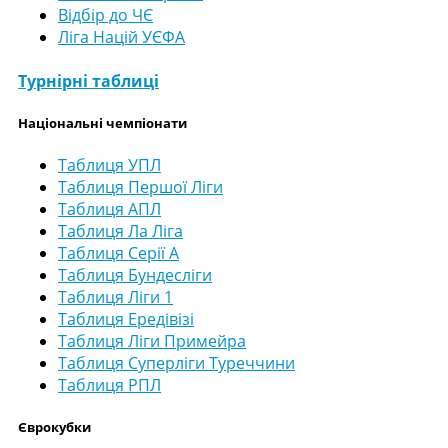
Відбір до ЧЄ
Ліга Націй УЄФА
Турнірні таблиці
Національні чемпіонати
Таблиця УПЛ
Таблиця Першої Ліги
Таблиця АПЛ
Таблиця Ла Ліга
Таблиця Серії А
Таблиця Бундесліги
Таблиця Ліги 1
Таблиця Ередівізі
Таблиця Ліги Примейра
Таблиця Суперліги Туреччини
Таблиця РПЛ
Єврокубки