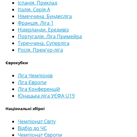
Іспанія. Приклад
Італія. Серія А
Німеччина. Бундесліга
Франція. Ліга 1
Нідерланди. Ередивіз
Португалія. Ліга Примейра
Туреччина. Суперліга
Росія. Прем'єр-ліга
Єврокубки
Ліга Чемпіонів
Ліга Європи
Ліга Конференцій
Юнацька ліга УЄФА U19
Національні збірні
Чемпіонат Світу
Відбір до ЧС
Чемпіонат Європи