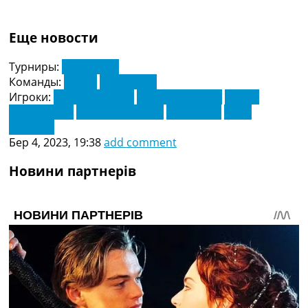
Еще новости
Турниры:
Бундесліга
Команды:
Бохум
Шальке 04
Игроки:
Мануель Ріман
Маріус Бюльтер
Патрік
Остерхейдж
Родріго Залазар
Том Краус
Філіп
Ферстер
Бер 4, 2023, 19:38
add comment
Новини партнерів