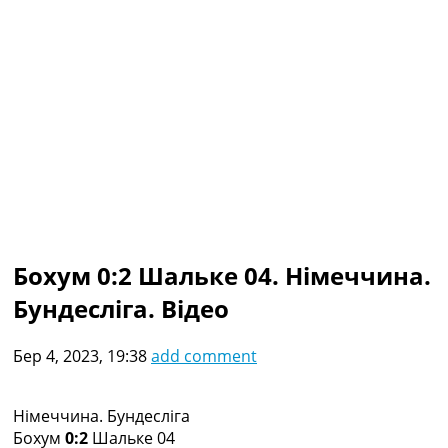
Колективний прогноз
Турніри
Чемпіонат Світу
Україна. Прем’єр-Ліга
Україна. Перша Ліга
Ліга Чемпіонів
Англія. Прем’єр-Ліга
Іспанія. Ла Ліга
Ще Турніри >>>
Таблиці
Чемпіонат Світу. Турнирні таблиці
Таблиця УПЛ
Бохум 0:2 Шальке 04. Німеччина.
Перша Ліга
Бундесліга. Відео
Таблиця АПЛ
Таблиця Ла Ліги
Таблиця Ліги Чемпіонів
Бер 4, 2023, 19:38
add comment
Всі таблиці >>>
Рейтинги
Рейтинг країн УЄФА
Німеччина. Бундесліга
Рейтинг клубів УЄФА
Бохум
0:2
Шальке 04