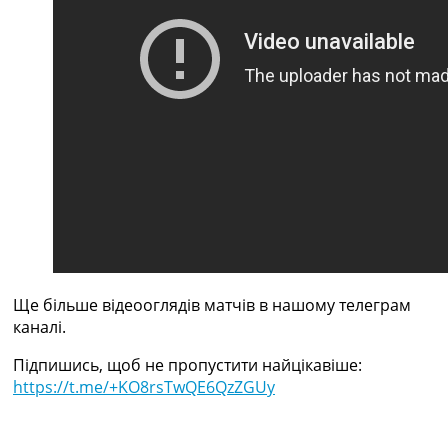
Україна. Прем’єр-Ліга
Україна. Перша Ліга
Ліга Чемпіонів
Англія. Прем’єр-Ліга
Іспанія. Ла Ліга
Ще Турніри >>>
Таблиці
Чемпіонат Світу. Турнирні таблиці
Таблиця УПЛ
Перша Ліга
Таблиця АПЛ
Таблиця Ла Ліги
Таблиця Ліги Чемпіонів
Всі таблиці >>>
Ще більше відеооглядів матчів в нашому телеграм
Рейтинги
каналі.
Рейтинг країн УЄФА
Підпишись, щоб не пропустити найцікавіше:
Рейтинг клубів УЄФА
https://t.me/+KO8rsTwQE6QzZGUy
Рейтинг ФІФА
Телепрограма