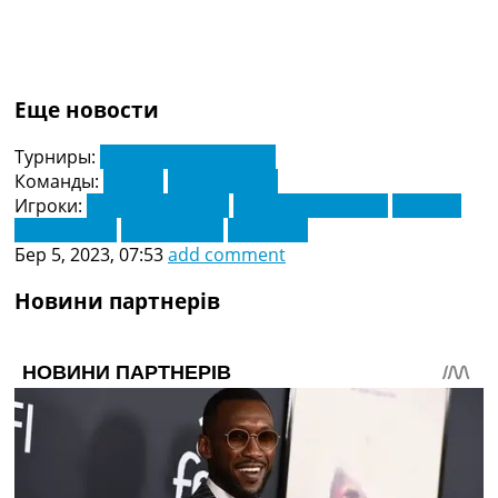
Еще новости
Турниры:
Англія. Прем'єр-Ліга
Команды:
Лестер
Саутгемптон
Игроки:
Адам Армстронг
Джеймс Меддісон
Джеймс
Уорд-Проуз
Харві Барнс
Че Адамс
Бер 5, 2023, 07:53
add comment
Новини партнерів