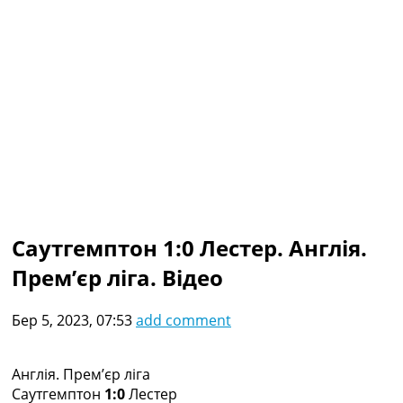
Колективний прогноз
Турніри
Чемпіонат Світу
Україна. Прем’єр-Ліга
Україна. Перша Ліга
Ліга Чемпіонів
Англія. Прем’єр-Ліга
Іспанія. Ла Ліга
Ще Турніри >>>
Таблиці
Чемпіонат Світу. Турнирні таблиці
Таблиця УПЛ
Саутгемптон 1:0 Лестер. Англія.
Перша Ліга
Прем’єр ліга. Відео
Таблиця АПЛ
Таблиця Ла Ліги
Таблиця Ліги Чемпіонів
Бер 5, 2023, 07:53
add comment
Всі таблиці >>>
Рейтинги
Рейтинг країн УЄФА
Англія. Прем’єр ліга
Рейтинг клубів УЄФА
Саутгемптон
1:0
Лестер