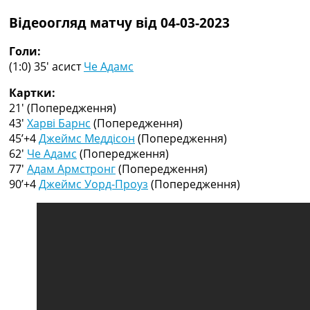
Рейтинг ФІФА
Відеоогляд матчу від 04-03-2023
Телепрограма
RU
Голи:
UA
(1:0) 35′
асист
Че Адамс
Categories
Картки:
21′
(Попередження)
Головна
43′
Харві Барнс
(Попередження)
Новини футболу
45’+4
Джеймс Меддісон
(Попередження)
Відео
62′
Че Адамс
(Попередження)
Новини футболу України
77′
Адам Армстронг
(Попередження)
Футбольні трансфери
90’+4
Джеймс Уорд-Проуз
(Попередження)
Останні коментарі
Конкурс прогнозів
Логін
Рейтінги
Правила
Колективний прогноз
Турніри
Чемпіонат Світу