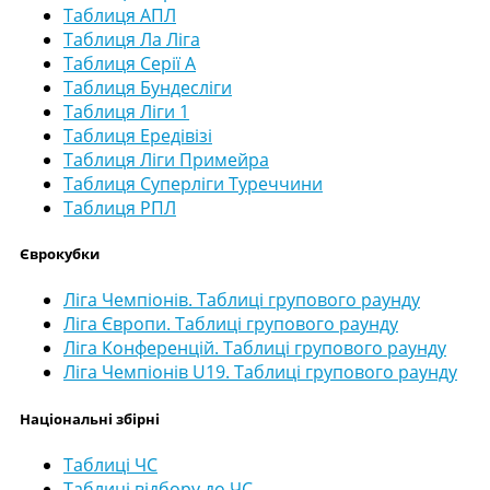
Таблиця АПЛ
Таблиця Ла Ліга
Таблиця Серії А
Таблиця Бундесліги
Таблиця Ліги 1
Таблиця Ередівізі
Таблиця Ліги Примейра
Таблиця Суперліги Туреччини
Таблиця РПЛ
Єврокубки
Ліга Чемпіонів. Таблиці групового раунду
Ліга Європи. Таблиці групового раунду
Ліга Конференцій. Таблиці групового раунду
Ліга Чемпіонів U19. Таблиці групового раунду
Національні збірні
Таблиці ЧС
Таблиці відбору до ЧС