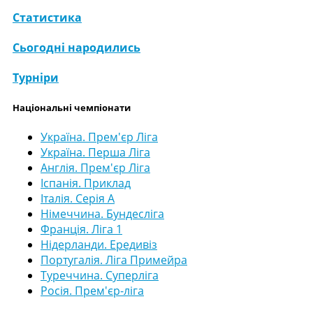
Статистика
Сьогодні народились
Турніри
Національні чемпіонати
Україна. Прем'єр Ліга
Україна. Перша Ліга
Англія. Прем'єр Ліга
Іспанія. Приклад
Італія. Серія А
Німеччина. Бундесліга
Франція. Ліга 1
Нідерланди. Ередивіз
Португалія. Ліга Примейра
Туреччина. Суперліга
Росія. Прем'єр-ліга