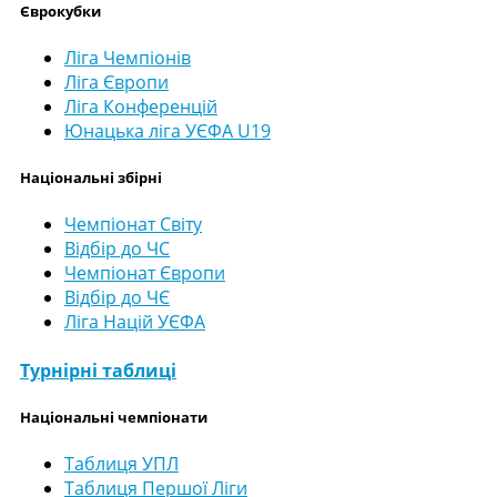
Єврокубки
Ліга Чемпіонів
Ліга Європи
Ліга Конференцій
Юнацька ліга УЄФА U19
Національні збірні
Чемпіонат Світу
Відбір до ЧС
Чемпіонат Європи
Відбір до ЧЄ
Ліга Націй УЄФА
Турнірні таблиці
Національні чемпіонати
Таблиця УПЛ
Таблиця Першої Ліги