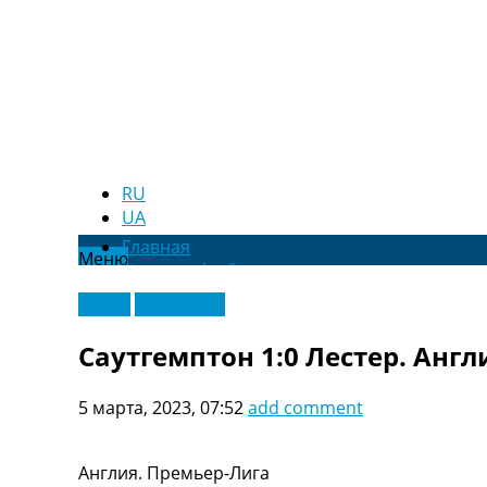
RU
UA
Главная
Меню
Новости футбола
Видео
Видео
Эксклюзив
Трансферы
Новости футбола Украины
Саутгемптон 1:0 Лестер. Англ
Последние комментарии
Конкурс прогнозов
5 марта, 2023, 07:52
add comment
Логин
Рейтинги
Правила
Англия. Премьер-Лига
Коллективный прогноз