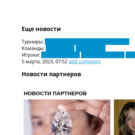
Украина. Первая Лига
Лига Чемпионов
Англия. Премьер Лига
Испания. Ла Лига
Еще новости
Другие Турниры >>>
Таблицы
Турниры:
Чемпионат Англии по футболу. АПЛ
Таблицы групп Чемпионата Мира
Команды:
Лестер Сити
Саутгемптон
Украина. Премьер-Лига
Игроки:
Адам Армстронг
Джеймс Мэддисон
Дже
Украина. Первая Лига
5 марта, 2023, 07:52
add comment
Лига Чемпионов. Таблицы групп
Англия. Премьер-Лига
Новости партнеров
Испания. Ла Лига
Все таблицы >>>
Рейтинги
Рейтинг стран УЕФА
Рейтинг клубов УЕФА
Рейтинг ФИФА
ТВ программа