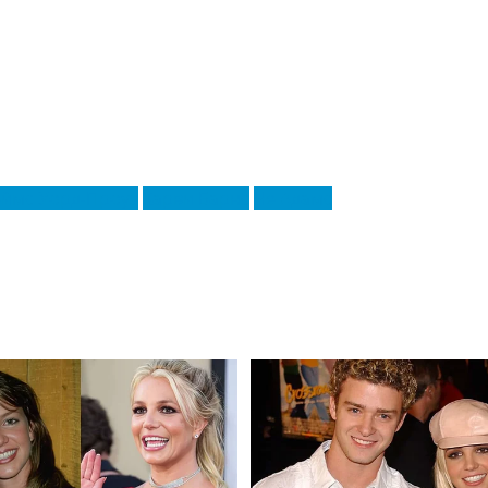
ймс Уорд-Проуз
Харви Барнс
Че Адамс