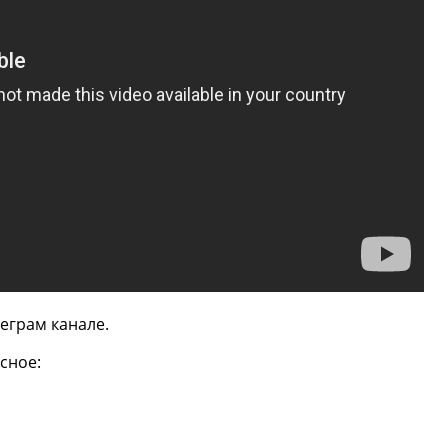
еграм канале.
сное: