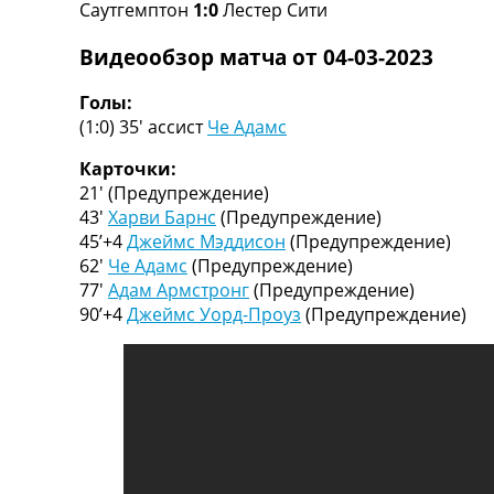
Саутгемптон
1:0
Лестер Сити
Турниры
Чемпионат Мира
Видеообзор матча от 04-03-2023
Украина. Премьер-Лига
Украина. Первая Лига
Голы:
Лига Чемпионов
(1:0) 35′
ассист
Че Адамс
Англия. Премьер Лига
Испания. Ла Лига
Карточки:
Другие Турниры >>>
21′
(Предупреждение)
Таблицы
43′
Харви Барнс
(Предупреждение)
Таблицы групп Чемпионата Мира
45’+4
Джеймс Мэддисон
(Предупреждение)
Украина. Премьер-Лига
62′
Че Адамс
(Предупреждение)
Украина. Первая Лига
77′
Адам Армстронг
(Предупреждение)
Лига Чемпионов. Таблицы групп
90’+4
Джеймс Уорд-Проуз
(Предупреждение)
Англия. Премьер-Лига
Испания. Ла Лига
Все таблицы >>>
Рейтинги
Рейтинг стран УЕФА
Рейтинг клубов УЕФА
Рейтинг ФИФА