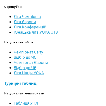
Єврокубки
Ліга Чемпіонів
Ліга Європи
Ліга Конференцій
Юнацька ліга УЄФА U19
Національні збірні
Чемпіонат Світу
Відбір до ЧС
Чемпіонат Європи
Відбір до ЧЄ
Ліга Націй УЄФА
Турнірні таблиці
Національні чемпіонати
Таблиця УПЛ