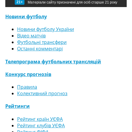
21+
Матеріали сайту призначені для осіб старше 21 року
Новини футболу
Новини футболу України
Відео матчів
Футбольні трансфери
Останні комментарі
Телепрограма футбольних трансляцій
Конкурс прогнозів
Правила
Колективний прогноз
Рейтинги
Рейтинг країн УЄФА
Рейтинг клубів УЄФА
Рейтинг ФІФА