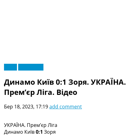
RU
Відео
Ексклюзив
UA
Головна
Меню
Динамо Київ 0:1 Зоря. УКРАЇНА.
Новини футболу
Відео
Прем’єр Ліга. Відео
Новини футболу України
Футбольні трансфери
Бер 18, 2023, 17:19
add comment
Останні коментарі
Конкурс прогнозів
Логін
УКРАЇНА. Прем’єр Ліга
Рейтінги
Динамо Київ
0:1
Зоря
Правила