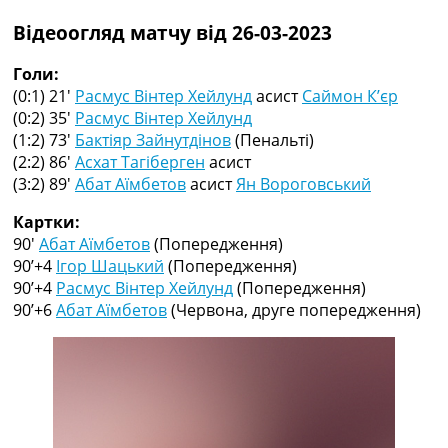
Рейтинг ФІФА
Відеоогляд матчу від 26-03-2023
Телепрограма
RU
Голи:
UA
(0:1) 21′
Расмус Вінтер Хейлунд
асист
Саймон К’єр
(0:2) 35′
Расмус Вінтер Хейлунд
Categories
(1:2) 73′
Бактіяр Зайнутдінов
(Пенальті)
(2:2) 86′
Асхат Тагіберген
асист
Головна
(3:2) 89′
Абат Аїмбетов
асист
Ян Вороговський
Новини футболу
Відео
Картки:
Новини футболу України
90′
Абат Аїмбетов
(Попередження)
Футбольні трансфери
90’+4
Ігор Шацький
(Попередження)
Останні коментарі
90’+4
Расмус Вінтер Хейлунд
(Попередження)
Конкурс прогнозів
90’+6
Абат Аїмбетов
(Червона, друге попередження)
Логін
Рейтінги
Правила
Колективний прогноз
Турніри
Чемпіонат Світу