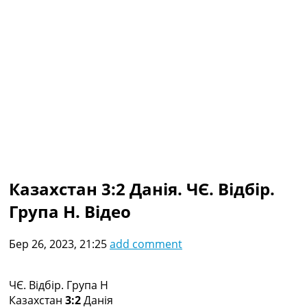
Колективний прогноз
Турніри
Чемпіонат Світу
Україна. Прем’єр-Ліга
Україна. Перша Ліга
Ліга Чемпіонів
Англія. Прем’єр-Ліга
Іспанія. Ла Ліга
Ще Турніри >>>
Таблиці
Чемпіонат Світу. Турнирні таблиці
Таблиця УПЛ
Казахстан 3:2 Данія. ЧЄ. Відбір.
Перша Ліга
Група H. Відео
Таблиця АПЛ
Таблиця Ла Ліги
Таблиця Ліги Чемпіонів
Бер 26, 2023, 21:25
add comment
Всі таблиці >>>
Рейтинги
Рейтинг країн УЄФА
ЧЄ. Відбір. Група H
Рейтинг клубів УЄФА
Казахстан
3:2
Данія