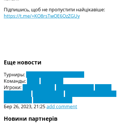
Підпишись, щоб не пропустити найцікавіше:
https://t.me/+KO8rsTwQE6QzZGUy
Еще новости
Турниры:
Чемпіонат Європи. Відбір
Команды:
Данія
Казахстан
Игроки:
Абат Аїмбетов
Асхат Тагіберген
Бактіяр
Зайнутдінов
Ігор Шацький
Расмус Вінтер Хейлунд
Саймон К'єр
Ян Вороговський
Бер 26, 2023, 21:25
add comment
Новини партнерів