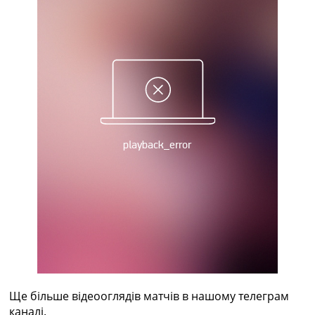
Україна. Прем’єр-Ліга
Україна. Перша Ліга
Ліга Чемпіонів
Англія. Прем’єр-Ліга
Іспанія. Ла Ліга
Ще Турніри >>>
Таблиці
Чемпіонат Світу. Турнирні таблиці
Таблиця УПЛ
Перша Ліга
Таблиця АПЛ
Таблиця Ла Ліги
Таблиця Ліги Чемпіонів
Всі таблиці >>>
Рейтинги
Рейтинг країн УЄФА
Рейтинг клубів УЄФА
Рейтинг ФІФА
Телепрограма
Ще більше відеооглядів матчів в нашому телеграм
каналі.