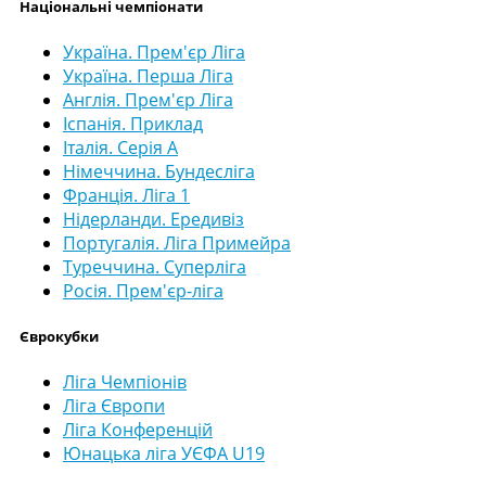
Національні чемпіонати
Україна. Прем'єр Ліга
Україна. Перша Ліга
Англія. Прем'єр Ліга
Іспанія. Приклад
Італія. Серія А
Німеччина. Бундесліга
Франція. Ліга 1
Нідерланди. Ередивіз
Португалія. Ліга Примейра
Туреччина. Суперліга
Росія. Прем'єр-ліга
Єврокубки
Ліга Чемпіонів
Ліга Європи
Ліга Конференцій
Юнацька ліга УЄФА U19