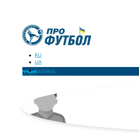
RU
UA
Головна
Меню
Новини футболу
Відео
Новини футболу України
Футбольні трансфери
Останні коментарі
Конкурс прогнозів
Логін
Рейтінги
Правила
Колективний прогноз