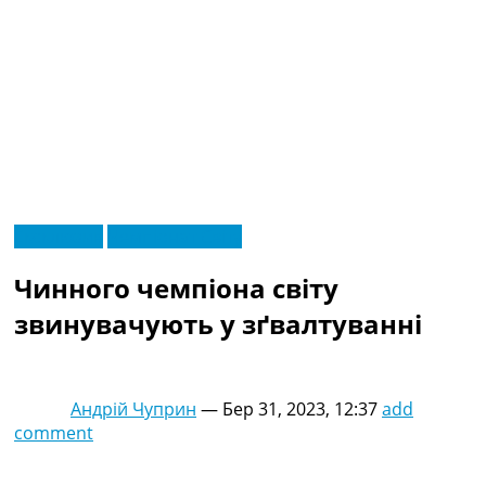
RU
Ексклюзив
Чемпіонат Світу
UA
Головна
Меню
Чинного чемпіона світу
Новини футболу
Відео
звинувачують у зґвалтуванні
Новини футболу України
Футбольні трансфери
Останні коментарі
Андрій Чуприн
—
Бер 31, 2023, 12:37
add
Конкурс прогнозів
comment
Логін
Рейтінги
Правила