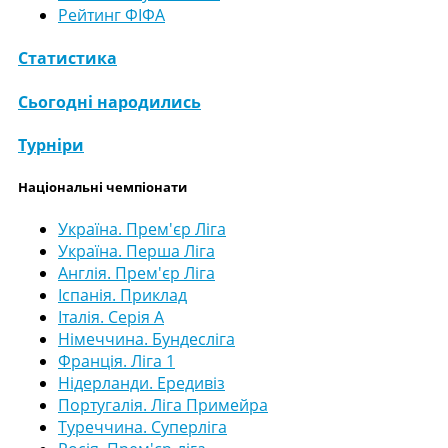
Рейтинг ФІФА
Статистика
Сьогодні народились
Турніри
Національні чемпіонати
Україна. Прем'єр Ліга
Україна. Перша Ліга
Англія. Прем'єр Ліга
Іспанія. Приклад
Італія. Серія А
Німеччина. Бундесліга
Франція. Ліга 1
Нідерланди. Ередивіз
Португалія. Ліга Примейра
Туреччина. Суперліга