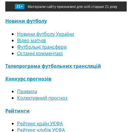
21+
Матеріали сайту призначені для осіб старше 21 року
Новини футболу
Новини футболу України
Відео матчів
Футбольні трансфери
Останні комментарі
Телепрограма футбольних трансляцій
Конкурс прогнозів
Правила
Колективний прогноз
Рейтинги
Рейтинг країн УЄФА
Рейтинг клубів УЄФА