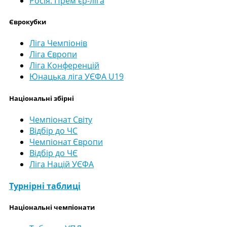
Росія. Прем'єр-ліга
Єврокубки
Ліга Чемпіонів
Ліга Європи
Ліга Конференцій
Юнацька ліга УЄФА U19
Національні збірні
Чемпіонат Світу
Відбір до ЧС
Чемпіонат Європи
Відбір до ЧЄ
Ліга Націй УЄФА
Турнірні таблиці
Національні чемпіонати