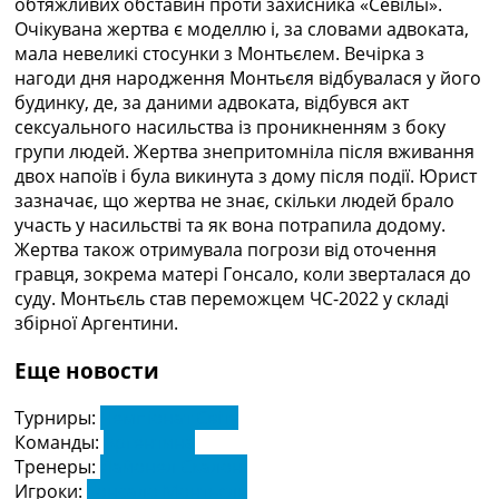
обтяжливих обставин проти захисника «Севільї».
Рейтинг ФІФА
Очікувана жертва є моделлю і, за словами адвоката,
Телепрограма
мала невеликі стосунки з Монтьєлем. Вечірка з
нагоди дня народження Монтьєля відбувалася у його
RU
будинку, де, за даними адвоката, відбувся акт
UA
сексуального насильства із проникненням з боку
Categories
групи людей. Жертва знепритомніла після вживання
двох напоїв і була викинута з дому після події. Юрист
Головна
зазначає, що жертва не знає, скільки людей брало
Новини футболу
участь у насильстві та як вона потрапила додому.
Відео
Жертва також отримувала погрози від оточення
Новини футболу України
гравця, зокрема матері Гонсало, коли зверталася до
Футбольні трансфери
суду. Монтьєль став переможцем ЧС-2022 у складі
Останні коментарі
збірної Аргентини.
Конкурс прогнозів
Еще новости
Логін
Рейтінги
Турниры:
Чемпіонат Світу
Правила
Команды:
Аргентина
Колективний прогноз
Тренеры:
Лайонел Скалоні
Турніри
Игроки:
Гонсало Монтьєль
Чемпіонат Світу