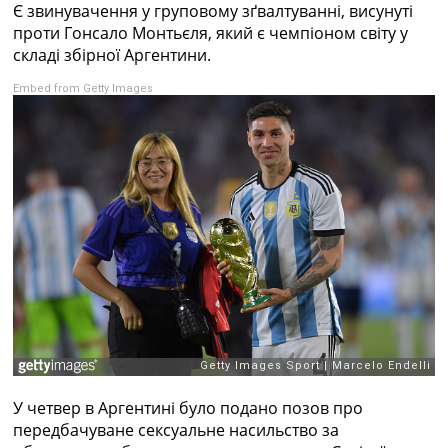
Є звинувачення у груповому зґвалтуванні, висунуті
Колективний прогноз
проти Гонсало Монтьєля, який є чемпіоном світу у
Турніри
складі збірної Аргентини.
Чемпіонат Світу
Україна. Прем’єр-Ліга
Embed from Getty Images
Україна. Перша Ліга
Ліга Чемпіонів
Англія. Прем’єр-Ліга
Іспанія. Ла Ліга
Ще Турніри >>>
Таблиці
Чемпіонат Світу. Турнирні таблиці
Таблиця УПЛ
Перша Ліга
Таблиця АПЛ
Таблиця Ла Ліги
Таблиця Ліги Чемпіонів
Всі таблиці >>>
Рейтинги
У четвер в Аргентині було подано позов про
Рейтинг країн УЄФА
передбачуване сексуальне насильство за
Рейтинг клубів УЄФА