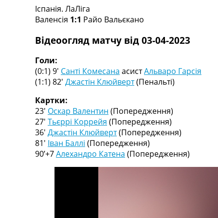
Іспанія. ЛаЛіга
Турніри
Валенсія
1:1
Райо Вальєкано
Чемпіонат Світу
Україна. Прем’єр-Ліга
Відеоогляд матчу від 03-04-2023
Україна. Перша Ліга
Ліга Чемпіонів
Голи:
Англія. Прем’єр-Ліга
(0:1) 9′
Санті Комесана
асист
Альваро Гарсія
Іспанія. Ла Ліга
(1:1) 82′
Джастін Клюйверт
(Пенальті)
Ще Турніри >>>
Таблиці
Картки:
Чемпіонат Світу. Турнирні таблиці
23′
Оскар Валентин
(Попередження)
Таблиця УПЛ
27′
Тьєррі Коррейя
(Попередження)
Перша Ліга
36′
Джастін Клюйверт
(Попередження)
Таблиця АПЛ
81′
Іван Баллі
(Попередження)
Таблиця Ла Ліги
90’+7
Алехандро Катена
(Попередження)
Таблиця Ліги Чемпіонів
Всі таблиці >>>
Рейтинги
Рейтинг країн УЄФА
Рейтинг клубів УЄФА
Рейтинг ФІФА