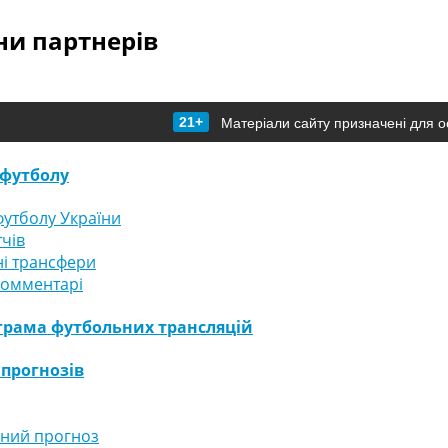
и партнерів
21+
Матеріали сайту призначені для о
футболу
утболу України
тчів
і трансфери
комментарі
грама футбольних трансляцій
 прогнозів
ний прогноз