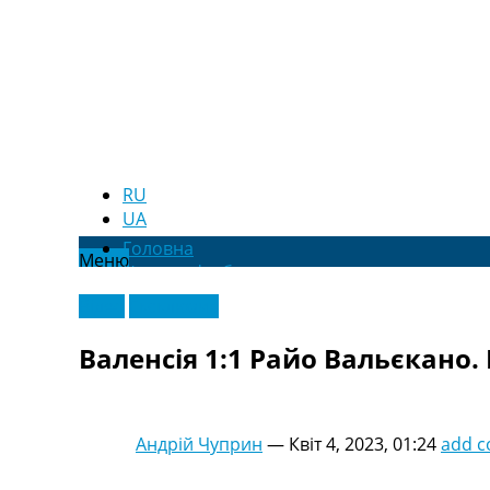
RU
UA
Головна
Меню
Новини футболу
Відео
Відео
Ексклюзив
Новини футболу України
Футбольні трансфери
Валенсія 1:1 Райо Вальєкано. І
Останні коментарі
Конкурс прогнозів
Логін
Рейтінги
Андрій Чуприн
—
Квіт 4, 2023, 01:24
add 
Правила
Колективний прогноз