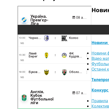
Новин
Новини 
Новини ф
Відео ма
Футбольн
Останні 
Телепро
Конкурс
Правила
Колектив