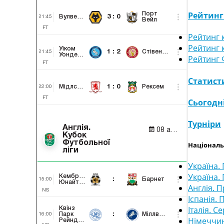
Рейтин
Рейтинг 
Рейтинг 
Рейтинг 
Статист
Сьогодн
Турніри
Національ
Україна. 
Україна.
Англія. П
Іспанія.
Італія. Се
Німеччин