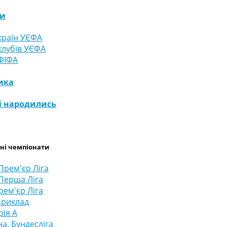
ги
країн УЄФА
клубів УЄФА
ФІФА
ика
і народились
ні чемпіонати
Прем'єр Ліга
 Перша Ліга
рем'єр Ліга
 Приклад
рія А
а. Бундесліга