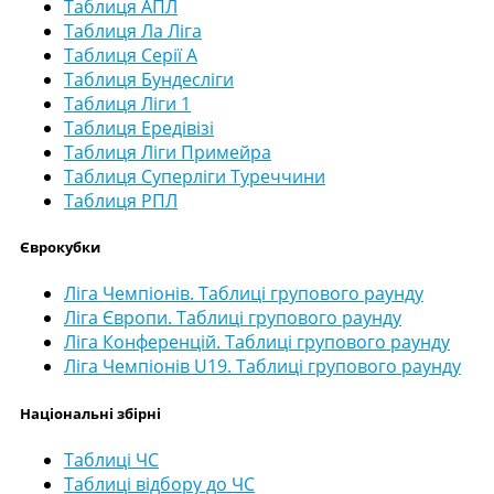
Таблиця АПЛ
Таблиця Ла Ліга
Таблиця Серії А
Таблиця Бундесліги
Таблиця Ліги 1
Таблиця Ередівізі
Таблиця Ліги Примейра
Таблиця Суперліги Туреччини
Таблиця РПЛ
Єврокубки
Ліга Чемпіонів. Таблиці групового раунду
Ліга Європи. Таблиці групового раунду
Ліга Конференцій. Таблиці групового раунду
Ліга Чемпіонів U19. Таблиці групового раунду
Національні збірні
Таблиці ЧС
Таблиці відбору до ЧС