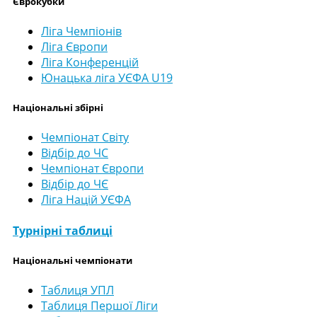
Єврокубки
Ліга Чемпіонів
Ліга Європи
Ліга Конференцій
Юнацька ліга УЄФА U19
Національні збірні
Чемпіонат Світу
Відбір до ЧС
Чемпіонат Європи
Відбір до ЧЄ
Ліга Націй УЄФА
Турнірні таблиці
Національні чемпіонати
Таблиця УПЛ
Таблиця Першої Ліги