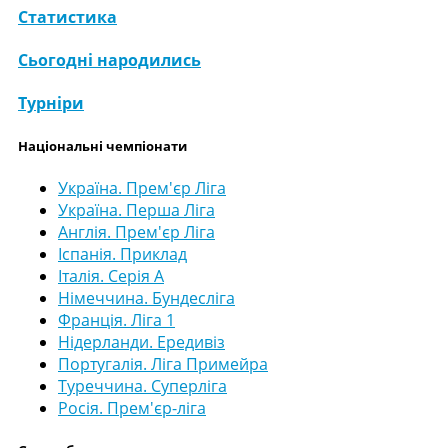
Статистика
Сьогодні народились
Турніри
Національні чемпіонати
Україна. Прем'єр Ліга
Україна. Перша Ліга
Англія. Прем'єр Ліга
Іспанія. Приклад
Італія. Серія А
Німеччина. Бундесліга
Франція. Ліга 1
Нідерланди. Ередивіз
Португалія. Ліга Примейра
Туреччина. Суперліга
Росія. Прем'єр-ліга