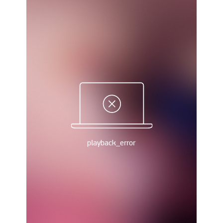
Україна. Прем’єр-Ліга
Україна. Перша Ліга
Ліга Чемпіонів
Англія. Прем’єр-Ліга
Іспанія. Ла Ліга
Ще Турніри >>>
Таблиці
Чемпіонат Світу. Турнирні таблиці
Таблиця УПЛ
Перша Ліга
Таблиця АПЛ
Таблиця Ла Ліги
Таблиця Ліги Чемпіонів
Всі таблиці >>>
Рейтинги
Рейтинг країн УЄФА
Рейтинг клубів УЄФА
Рейтинг ФІФА
Телепрограма