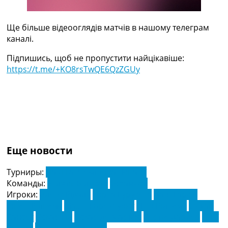
Ще більше відеооглядів матчів в нашому телеграм
каналі.
Підпишись, щоб не пропустити найцікавіше:
https://t.me/+KO8rsTwQE6QzZGUy
Еще новости
Турниры:
Ла Ліга. Чемпіонат Іспанії
Команды:
Атлетік Більбао
Еспаньол
Игроки:
Алейс Відаль
Горка Гурусета
Дані Гарсія
Іньякі Вільямс
Мартін Брейтуейт
Ніко Вільямс
Ойхан
Сансет
Оскар Гіл
Оскар де Маркос
Сергія Дардер
Унаї
Симон
Фернандо Калеро