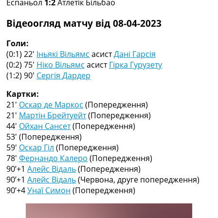
Еспаньол
1:2
Атлетік Більбао
Рейтинг ФІФА
Телепрограма
Відеоогляд матчу від 08-04-2023
RU
Голи:
UA
(0:1) 22′
Іньякі Вільямс
асист
Дані Гарсія
(0:2) 75′
Ніко Вільямс
асист
Гірка Гурузету
Categories
(1:2) 90′
Сергія Дардер
Головна
Картки:
Новини футболу
21′
Оскар де Маркос
(Попередження)
Відео
21′
Мартін Брейтуейт
(Попередження)
Новини футболу України
44′
Ойхан Сансет
(Попередження)
Футбольні трансфери
53′
(Попередження)
Останні коментарі
59′
Оскар Гіл
(Попередження)
Конкурс прогнозів
78′
Фернандо Калеро
(Попередження)
Логін
90’+1
Алейс Відаль
(Попередження)
Рейтінги
90’+1
Алейс Відаль
(Червона, друге попередження)
Правила
90’+4
Унаї Симон
(Попередження)
Колективний прогноз
Турніри
Чемпіонат Світу