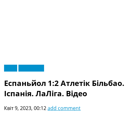
RU
Відео
Ексклюзив
UA
Головна
Меню
Еспаньйол 1:2 Атлетік Більбао.
Новини футболу
Відео
Іспанія. ЛаЛіга. Відео
Новини футболу України
Футбольні трансфери
Квіт 9, 2023, 00:12
add comment
Останні коментарі
Конкурс прогнозів
Логін
Рейтінги
Правила